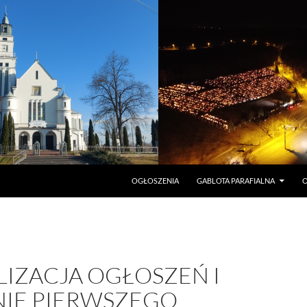
PRZEJDŹ DO TREŚCI
OGŁOSZENIA
GABLOTA PARAFIALNA
O
LIZACJA OGŁOSZEŃ I
IE PIERWSZEGO