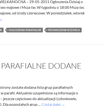
IELKANOCNA – 29-05-2011 Ogłoszenia Dzisiaj o
wo majowe i Msza św. W tygodniu o 18:00 Msza św.
ajowe, od środy czerwcowe. W poniedziałek, wtorek
głoszenia
→
arafialne
NE
OGŁOSZENIA PARAFIALNE
PROWADZENIE RÓŻAŃCA
 PARAFIALNE DODANE
strony została dodana lista grup parafialnych
w parafii. Aktualnie uzupełnione są informacje o
j – jeszcze częściowo do aktualizacji (członkowie,
Grupy
). Dla pozostałych grup …
Czytaj dalej
→