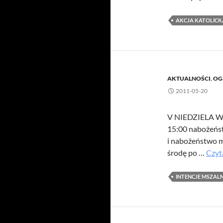
AKCJA KATOLICK
AKTUALNOŚCI
,
OG
2011-05-20
V NIEDZIELA W
15:00 nabożeńst
i nabożeństwo m
środę po …
Czyt
INTENCJE MSZAL