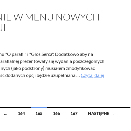
IE W MENU NOWYCH
JI
 "O parafii" i "Głos Serca". Dodatkowo aby na
parafialnej prezentowały się wydania poszczególnych
lnych (jako podstrony) musiałem zmodyfikować
Dodanie
ć dodanych opcji będzie uzupełniana …
Czytaj dalej
w
menu
nowych
pozycji
…
164
165
166
167
NASTĘPNE →