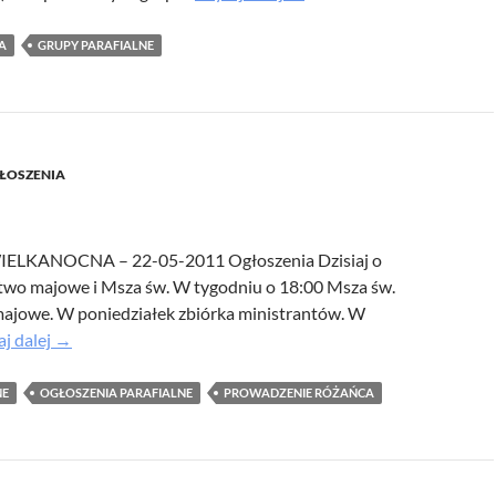
parafialne
dodane
A
GRUPY PARAFIALNE
ŁOSZENIA
IELKANOCNA – 22-05-2011 Ogłoszenia Dzisiaj o
wo majowe i Msza św. W tygodniu o 18:00 Msza św.
ajowe. W poniedziałek zbiórka ministrantów. W
aj dalej
→
NE
OGŁOSZENIA PARAFIALNE
PROWADZENIE RÓŻAŃCA