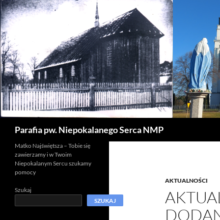
Szukaj
Parafia pw. Niepokalanego Serca NMP
Matko Najświętsza – Tobie się
zawierzamy i w Twoim
Niepokalanym Sercu szukamy
pomocy
AKTUALNOŚCI
Szukaj
AKTUA
SZUKAJ
DODAN