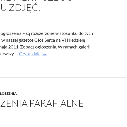
U ZDJĘĆ.
/UCeN8ciSo_a79igwmwNXx2qw
ogłoszenia – są rozszerzone w stosunku do tych
w naszej gazetce Głos Serca na VI Niedzielę
aja 2011. Zobacz ogłoszenia. W ramach galerii
Aktualizacja
ierwszy …
Czytaj dalej
→
ogłoszeń
i
dodanie
pierwszego
albumu
ŁOSZENIA
zdjęć.
ZENIA PARAFIALNE