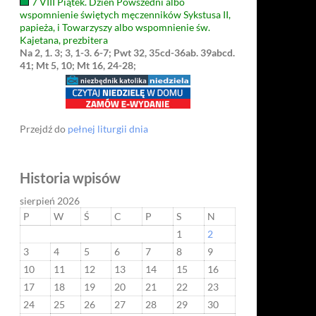
7 VIII Piątek. Dzień Powszedni albo
wspomnienie świętych męczenników Sykstusa II,
papieża, i Towarzyszy albo wspomnienie św.
Kajetana, prezbitera
Na 2, 1. 3; 3, 1-3. 6-7; Pwt 32, 35cd-36ab. 39abcd.
41; Mt 5, 10; Mt 16, 24-28;
Przejdź do
pełnej liturgii dnia
Historia wpisów
sierpień 2026
P
W
Ś
C
P
S
N
1
2
3
4
5
6
7
8
9
10
11
12
13
14
15
16
17
18
19
20
21
22
23
24
25
26
27
28
29
30