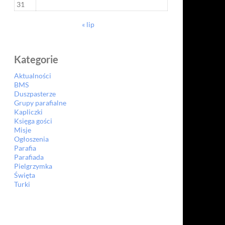
31
« lip
Kategorie
Aktualności
BMS
Duszpasterze
Grupy parafialne
Kapliczki
Księga gości
Misje
Ogłoszenia
Parafia
Parafiada
Pielgrzymka
Święta
Turki