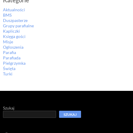
Kategorie
Aktualności
BMS
Duszpasterze
Grupy parafialne
Kapliczki
Księga gości
Misje
Ogłoszenia
Parafia
Parafiada
Pielgrzymka
Święta
Turki
Szukaj
SZUKAJ