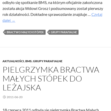
odbyło się spotkanie BMS, na którym oficjalnie zakończona
została akcja Wdowi Grosz i podsumowany został pierwszy
rok działalności. Dokładne sprawozdanie znajduje …
Czytaj
Bractwo
dalej
→
Małych
Stópek
BRACTWO MAŁYCH STÓPEK
GRUPY PARAFIALNE
–
aktualizacja
AKTUALNOŚCI
,
BMS
,
GRUPY PARAFIALNE
PIELGRZYMKA BRACTWA
MAŁYCH STÓPEK DO
LEŻAJSKA
2011-06-20
18 czerwca 2011 odbyła się pielgrzymka Bractwa Małych