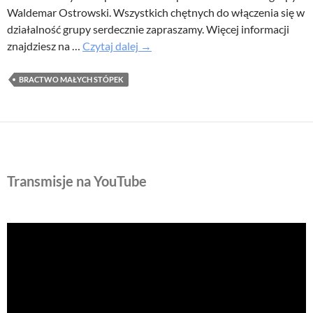
Waldemar Ostrowski. Wszystkich chętnych do włączenia się w
działalność grupy serdecznie zapraszamy. Więcej informacji
Bractwo
znajdziesz na …
Czytaj dalej
→
Małych
Stópek
BRACTWO MAŁYCH STÓPEK
Transmisje na YouTube