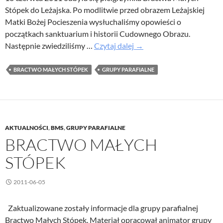
Stópek do Leżajska. Po modlitwie przed obrazem Leżajskiej
Matki Bożej Pocieszenia wysłuchaliśmy opowieści o
początkach sanktuarium i historii Cudownego Obrazu.
Pielgrzymka
Następnie zwiedziliśmy …
Czytaj dalej
→
Bractwa
Małych
BRACTWO MAŁYCH STÓPEK
GRUPY PARAFIALNE
Stópek
do
Leżajska
AKTUALNOŚCI
,
BMS
,
GRUPY PARAFIALNE
BRACTWO MAŁYCH
STÓPEK
2011-06-05
Zaktualizowane zostały informacje dla grupy parafialnej
Bractwo Małych Stópek. Materiał opracował animator grupy