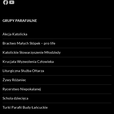
Facebook
https://www.youtube.com/channel/U
GRUPY PARAFIALNE
Akcja Katolicka
Bractwo Małych Stópek – pro life
Katolickie Stowarzyszenie Młodzieży
Krucjata Wyzwolenia Człowieka
Liturgiczna Służba Ołtarza
Żywy Różaniec
Rycerstwo Niepokalanej
Schola dziecięca
Turki Parafii Budy Łańcuckie