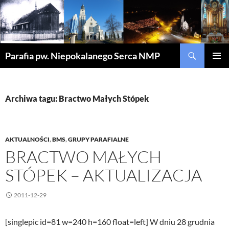
Szukaj
Parafia pw. Niepokalanego Serca NMP
PRZEJDŹ
MENU
DO
GŁÓWN
TREŚCI
Archiwa tagu: Bractwo Małych Stópek
AKTUALNOŚCI
,
BMS
,
GRUPY PARAFIALNE
BRACTWO MAŁYCH
STÓPEK – AKTUALIZACJA
2011-12-29
[singlepic id=81 w=240 h=160 float=left] W dniu 28 grudnia