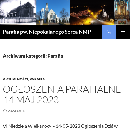
Szukaj
Parafia pw. Niepokalanego Serca NMP
PRZEJDŹ
MENU
DO
GŁÓWN
TREŚCI
Archiwum kategorii: Parafia
AKTUALNOŚCI
,
PARAFIA
OGŁOSZENIA PARAFIALNE
14 MAJ 2023
2023-05-13
VI Niedziela Wielkanocy – 14-05-2023 Ogłoszenia Dziś w