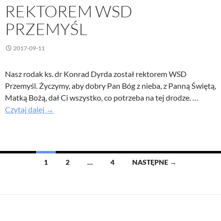
REKTOREM WSD
PRZEMYŚL
2017-09-11
Nasz rodak ks. dr Konrad Dyrda został rektorem WSD
Przemyśl. Życzymy, aby dobry Pan Bóg z nieba, z Panną Świętą,
Matką Bożą, dał Ci wszystko, co potrzeba na tej drodze. …
Nasz
Czytaj dalej
→
rodak
ks.
dr
Konrad
Nawigacja
1
2
…
4
NASTĘPNE →
Dyrda
po
rektorem
WSD
wpisach
Przemyśl