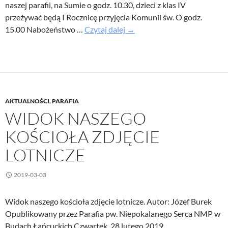
naszej parafii, na Sumie o godz. 10.30, dzieci z klas IV
przeżywać będą I Rocznicę przyjęcia Komunii św. O godz.
Ogłoszenia
15.00 Nabożeństwo …
Czytaj dalej
→
parafialne
14
maj
2023
AKTUALNOŚCI
,
PARAFIA
WIDOK NASZEGO
KOŚCIOŁA ZDJĘCIE
LOTNICZE
2019-03-03
Widok naszego kościoła zdjęcie lotnicze. Autor: Józef Burek
Opublikowany przez Parafia pw. Niepokalanego Serca NMP w
Budach Łańcuckich Czwartek, 28 lutego 2019