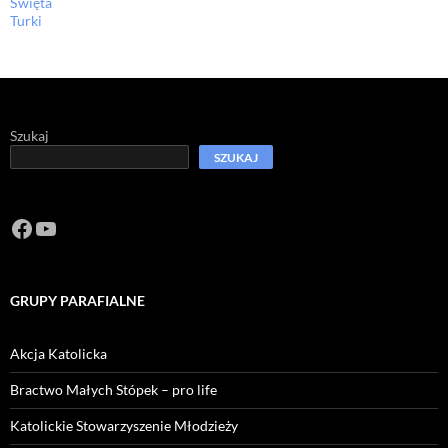
Święta
Turki
Szukaj
SZUKAJ
Facebook
https://www.youtube.com/channel/U
GRUPY PARAFIALNE
Akcja Katolicka
Bractwo Małych Stópek – pro life
Katolickie Stowarzyszenie Młodzieży