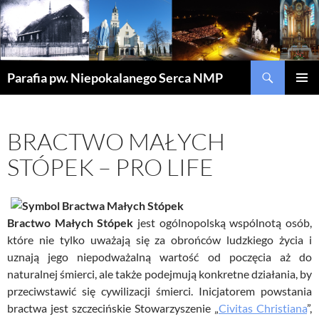
Szukaj
Parafia pw. Niepokalanego Serca NMP
PRZEJDŹ
MENU
DO
GŁÓWN
TREŚCI
BRACTWO MAŁYCH
STÓPEK – PRO LIFE
Bractwo Małych Stópek
jest ogólnopolską wspólnotą osób,
które nie tylko uważają się za obrońców ludzkiego życia i
uznają jego niepodważalną wartość od poczęcia aż do
naturalnej śmierci, ale także podejmują konkretne działania, by
przeciwstawić się cywilizacji śmierci. Inicjatorem powstania
bractwa jest szczecińskie Stowarzyszenie „
Civitas Christiana
”,