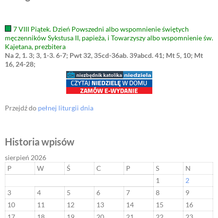
7 VIII Piątek. Dzień Powszedni albo wspomnienie świętych
męczenników Sykstusa II, papieża, i Towarzyszy albo wspomnienie św.
Kajetana, prezbitera
Na 2, 1. 3; 3, 1-3. 6-7; Pwt 32, 35cd-36ab. 39abcd. 41; Mt 5, 10; Mt
16, 24-28;
Przejdź do
pełnej liturgii dnia
Historia wpisów
sierpień 2026
P
W
Ś
C
P
S
N
1
2
3
4
5
6
7
8
9
10
11
12
13
14
15
16
17
18
19
20
21
22
23