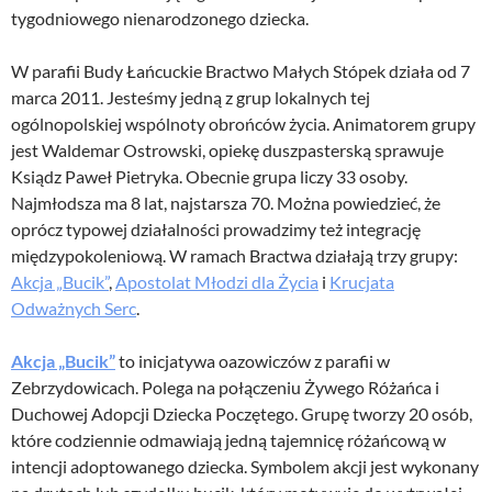
tygodniowego nienarodzonego dziecka.
W parafii Budy Łańcuckie Bractwo Małych Stópek działa od 7
marca 2011. Jesteśmy jedną z grup lokalnych tej
ogólnopolskiej wspólnoty obrońców życia. Animatorem grupy
jest Waldemar Ostrowski, opiekę duszpasterską sprawuje
Ksiądz Paweł Pietryka. Obecnie grupa liczy 33 osoby.
Najmłodsza ma 8 lat, najstarsza 70. Można powiedzieć, że
oprócz typowej działalności prowadzimy też integrację
międzypokoleniową. W ramach Bractwa działają trzy grupy:
Akcja „Bucik”
,
Apostolat Młodzi dla Życia
i
Krucjata
Odważnych Serc
.
Akcja „Bucik”
to inicjatywa oazowiczów z parafii w
Zebrzydowicach. Polega na połączeniu Żywego Różańca i
Duchowej Adopcji Dziecka Poczętego. Grupę tworzy 20 osób,
które codziennie odmawiają jedną tajemnicę różańcową w
intencji adoptowanego dziecka. Symbolem akcji jest wykonany