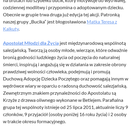
na drutach lub szydełku bucik, który motywuje do wytrwałej,
codziennej modlitwy i przypomina o adoptowanym dziecku.
Obecnie w grupie trwa druga już edycja tej akcji. Patronką
naszej grupy „Bucika” jest błogosławiona
Matka Teresa z
Kalkuty
.
Apostolat Młodzi dla Życia
jest międzynarodową wspólnotą
salezjańską. Tworzą ją osoby młode, wierzące, które odważnie
bronią godności ludzkiego życia od poczęcia do naturalnej
śmierci, inspirują i angażują się w działania w zakresie obrony
prawdziwej wolności człowieka, podejmują i promują
Duchową Adopcję Dziecka Poczętego oraz pomagają innym w
wędrówce wiary w oparciu o radosną duchowość salezjańską.
Zewnętrznym znakiem przynależności do Apostolatu są
Krzyże z drzewa oliwnego wykonane w Betlejem. Parafialna
grupa tej wspólnoty istnieje od 25 lipca 2011, aktualnie liczy 9
członków, 9 przyjaciół (osoby poniżej 16 roku życia) i 2 osoby
w trakcie okresu formacyjnego.