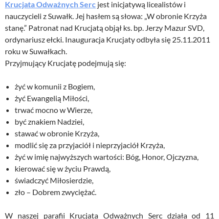
Krucjata Odważnych Serc
jest inicjatywą licealistów i
nauczycieli z Suwałk. Jej hasłem są słowa: „W obronie Krzyża
stanę.” Patronat nad Krucjatą objął ks. bp. Jerzy Mazur SVD,
ordynariusz ełcki. Inauguracja Krucjaty odbyła się 25.11.2011
roku w Suwałkach.
Przyjmujący Krucjatę podejmują się:
żyć w komunii z Bogiem,
żyć Ewangelią Miłości,
trwać mocno w Wierze,
być znakiem Nadziei,
stawać w obronie Krzyża,
modlić się za przyjaciół i nieprzyjaciół Krzyża,
żyć w imię najwyższych wartości: Bóg, Honor, Ojczyzna,
kierować się w życiu Prawdą,
świadczyć Miłosierdzie,
zło – Dobrem zwyciężać.
W naszej parafii Krucjata Odważnych Serc działa od 11