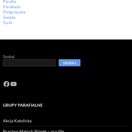
Parafia
Parafiada
Pielgrzymka
Święta
Turki
Szukaj
SZUKAJ
Facebook
https://www.youtube.com/channel/U
GRUPY PARAFIALNE
Akcja Katolicka
Bractwo Małych Stópek – pro life