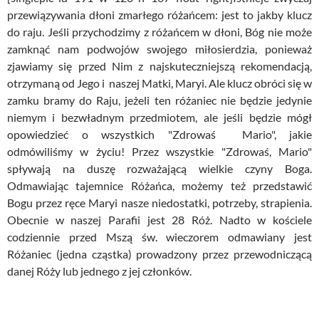
przewiązywania dłoni zmarłego różańcem: jest to jakby klucz
do raju. Jeśli przychodzimy z różańcem w dłoni, Bóg nie może
zamknąć nam podwojów swojego miłosierdzia, ponieważ
zjawiamy się przed Nim z najskuteczniejszą rekomendacją,
otrzymaną od Jego i naszej Matki, Maryi. Ale klucz obróci się w
zamku bramy do Raju, jeżeli ten różaniec nie będzie jedynie
niemym i bezwładnym przedmiotem, ale jeśli będzie mógł
opowiedzieć o wszystkich "Zdrowaś Mario", jakie
odmówiliśmy w życiu! Przez wszystkie "Zdrowaś, Mario"
spływają na duszę rozważającą wielkie czyny Boga.
Odmawiając tajemnice Różańca, możemy też przedstawić
Bogu przez ręce Maryi nasze niedostatki, potrzeby, strapienia.
Obecnie w naszej Parafii jest 28 Róż. Nadto w kościele
codziennie przed Mszą św. wieczorem odmawiany jest
Różaniec (jedna cząstka) prowadzony przez przewodniczącą
danej Róży lub jednego z jej członków.