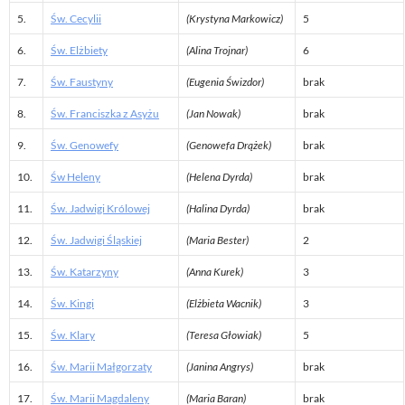
5.
Św. Cecylii
(Krystyna Markowicz)
5
6.
Św. Elżbiety
(Alina Trojnar)
6
7.
Św. Faustyny
(Eugenia Świzdor)
brak
8.
Św. Franciszka z Asyżu
(Jan Nowak)
brak
9.
Św. Genowefy
(Genowefa Drążek)
brak
10.
Św Heleny
(Helena Dyrda)
brak
11.
Św. Jadwigi Królowej
(Halina Dyrda)
brak
12.
Św. Jadwigi Śląskiej
(Maria Bester)
2
13.
Św. Katarzyny
(Anna Kurek)
3
14.
Św. Kingi
(Elżbieta Wacnik)
3
15.
Św. Klary
(Teresa Głowiak)
5
16.
Św. Marii
Małgorzaty
(Janina Angrys)
brak
17.
Św. Marii Magdaleny
(Maria Baran)
brak