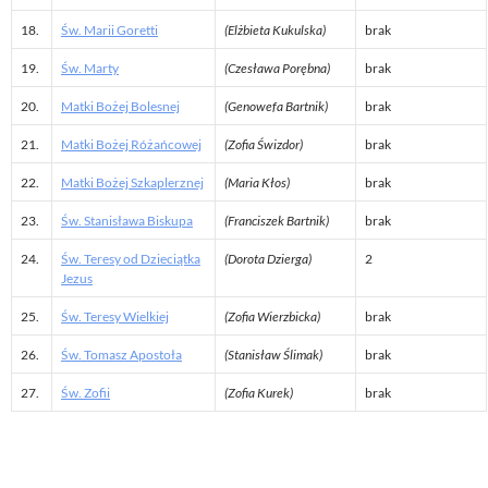
18.
Św. Marii Goretti
(Elżbieta Kukulska)
brak
19.
Św. Marty
(Czesława Porębna)
brak
20.
Matki Bożej Bolesnej
(Genowefa Bartnik)
brak
21.
Matki Bożej Różańcowej
(Zofia Świzdor)
brak
22.
Matki Bożej Szkaplerznej
(Maria Kłos)
brak
23.
Św. Stanisława Biskupa
(Franciszek Bartnik)
brak
24.
Św. Teresy od Dzieciątka
(Dorota Dzierga)
2
Jezus
25.
Św. Teresy Wielkiej
(Zofia Wierzbicka)
brak
26.
Św. Tomasz Apostoła
(Stanisław Ślimak)
brak
27.
Św. Zofii
(Zofia Kurek)
brak