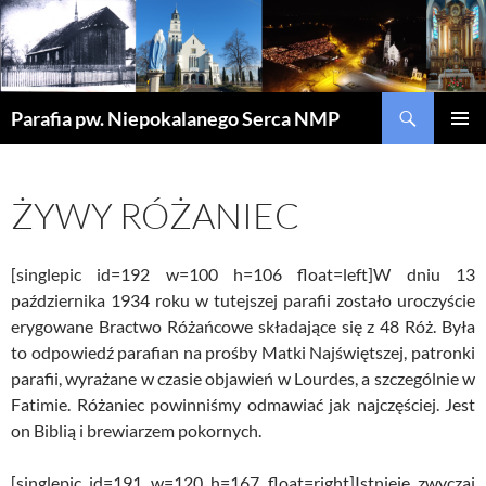
Szukaj
Parafia pw. Niepokalanego Serca NMP
PRZEJDŹ
MENU
DO
GŁÓWN
TREŚCI
ŻYWY RÓŻANIEC
[singlepic id=192 w=100 h=106 float=left]W dniu 13
października 1934 roku w tutejszej parafii zostało uroczyście
erygowane Bractwo Różańcowe składające się z 48 Róż. Była
to odpowiedź parafian na prośby Matki Najświętszej, patronki
parafii, wyrażane w czasie objawień w Lourdes, a szczególnie w
Fatimie. Różaniec powinniśmy odmawiać jak najczęściej. Jest
on Biblią i brewiarzem pokornych.
[singlepic id=191 w=120 h=167 float=right]Istnieje zwyczaj