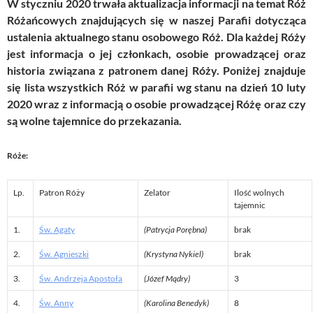
W styczniu 2020 trwała aktualizacja informacji na temat Róż
Różańcowych znajdujących się w naszej Parafii dotycząca
ustalenia aktualnego stanu osobowego Róż. Dla każdej Róży
jest informacja o jej członkach, osobie prowadzącej oraz
historia związana z patronem danej Róży. Poniżej znajduje
się lista wszystkich Róż w parafii wg stanu na dzień 10 luty
2020 wraz z informacją o osobie prowadzącej Różę oraz czy
są wolne tajemnice do przekazania.
Róże:
Lp.
Patron Róży
Zelator
Ilość wolnych
tajemnic
1.
Św. Agaty
(Patrycja Porębna)
brak
2.
Św. Agnieszki
(Krystyna Nykiel)
brak
3.
Św. Andrzeja Apostoła
(Józef Mądry)
3
4.
Św. Anny
(Karolina Benedyk)
8