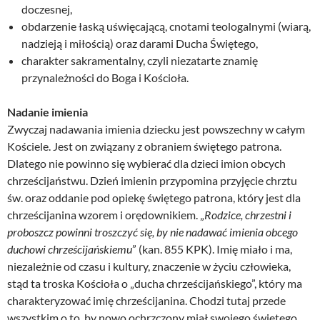
doczesnej,
obdarzenie łaską uświęcającą, cnotami teologalnymi (wiarą,
nadzieją i miłością) oraz darami Ducha Świętego,
charakter sakramentalny, czyli niezatarte znamię
przynależności do Boga i Kościoła.
Nadanie imienia
Zwyczaj nadawania imienia dziecku jest powszechny w całym
Kościele. Jest on związany z obraniem świętego patrona.
Dlatego nie powinno się wybierać dla dzieci imion obcych
chrześcijaństwu. Dzień imienin przypomina przyjęcie chrztu
św. oraz oddanie pod opiekę świętego patrona, który jest dla
chrześcijanina wzorem i orędownikiem. „
Rodzice, chrzestni i
proboszcz powinni troszczyć się, by nie nadawać imienia obcego
duchowi chrześcijańskiemu
” (kan. 855 KPK). Imię miało i ma,
niezależnie od czasu i kultury, znaczenie w życiu człowieka,
stąd ta troska Kościoła o „ducha chrześcijańskiego”, który ma
charakteryzować imię chrześcijanina. Chodzi tutaj przede
wszystkim o to, by nowo ochrzczony miał swojego świętego