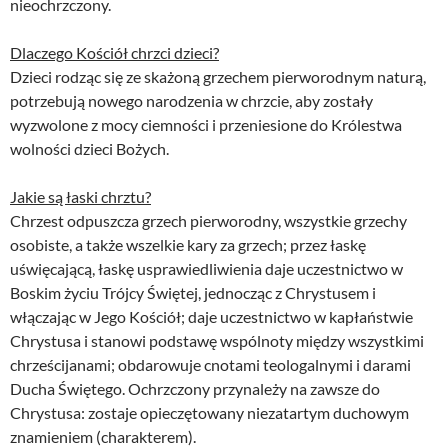
nieochrzczony.
Dlaczego Kościół chrzci dzieci?
Dzieci rodząc się ze skażoną grzechem pierworodnym naturą,
potrzebują nowego narodzenia w chrzcie, aby zostały
wyzwolone z mocy ciemności i przeniesione do Królestwa
wolności dzieci Bożych.
Jakie są łaski chrztu?
Chrzest odpuszcza grzech pierworodny, wszystkie grzechy
osobiste, a także wszelkie kary za grzech; przez łaskę
uświęcającą, łaskę usprawiedliwienia daje uczestnictwo w
Boskim życiu Trójcy Świętej, jednocząc z Chrystusem i
włączając w Jego Kościół; daje uczestnictwo w kapłaństwie
Chrystusa i stanowi podstawę wspólnoty między wszystkimi
chrześcijanami; obdarowuje cnotami teologalnymi i darami
Ducha Świętego. Ochrzczony przynależy na zawsze do
Chrystusa: zostaje opieczętowany niezatartym duchowym
znamieniem (charakterem).