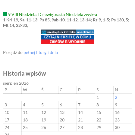
9 VIII Niedziela. Dziewiętnasta Niedziela zwykła
1 Krl 19, 9a. 11-13; Ps 85, 9ab-10. 11-12. 13-14; Rz 9, 1-5; Ps 130, 5;
Mt 14, 22-33;
Przejdź do
pełnej liturgii dnia
Historia wpisów
sierpień 2026
P
W
Ś
C
P
S
N
1
2
3
4
5
6
7
8
9
10
11
12
13
14
15
16
17
18
19
20
21
22
23
24
25
26
27
28
29
30
31