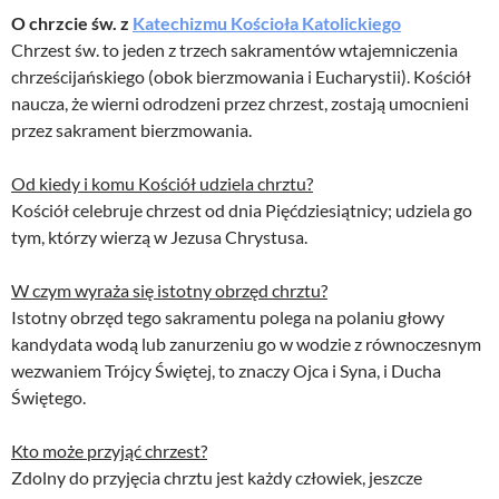
O chrzcie św. z
Katechizmu Kościoła Katolickiego
Chrzest św. to jeden z trzech sakramentów wtajemniczenia
chrześcijańskiego (obok bierzmowania i Eucharystii). Kościół
naucza, że wierni odrodzeni przez chrzest, zostają umocnieni
przez sakrament bierzmowania.
Od kiedy i komu Kościół udziela chrztu?
Kościół celebruje chrzest od dnia Pięćdziesiątnicy; udziela go
tym, którzy wierzą w Jezusa Chrystusa.
W czym wyraża się istotny obrzęd chrztu?
Istotny obrzęd tego sakramentu polega na polaniu głowy
kandydata wodą lub zanurzeniu go w wodzie z równoczesnym
wezwaniem Trójcy Świętej, to znaczy Ojca i Syna, i Ducha
Świętego.
Kto może przyjąć chrzest?
Zdolny do przyjęcia chrztu jest każdy człowiek, jeszcze