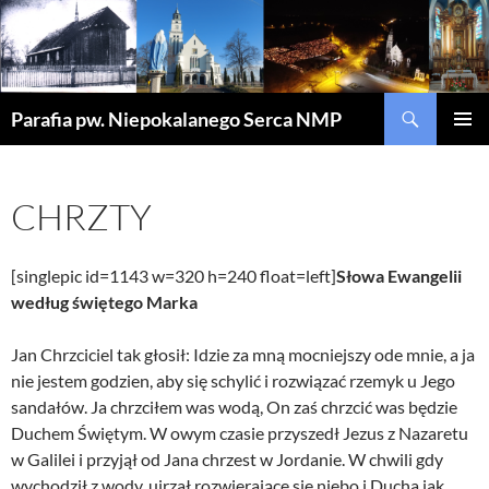
Szukaj
Parafia pw. Niepokalanego Serca NMP
PRZEJDŹ
MENU
DO
GŁÓWN
TREŚCI
CHRZTY
[singlepic id=1143 w=320 h=240 float=left]
Słowa Ewangelii
według świętego Marka
Jan Chrzciciel tak głosił: Idzie za mną mocniejszy ode mnie, a ja
nie jestem godzien, aby się schylić i rozwiązać rzemyk u Jego
sandałów. Ja chrzciłem was wodą, On zaś chrzcić was będzie
Duchem Świętym. W owym czasie przyszedł Jezus z Nazaretu
w Galilei i przyjął od Jana chrzest w Jordanie. W chwili gdy
wychodził z wody, ujrzał rozwierające się niebo i Ducha jak