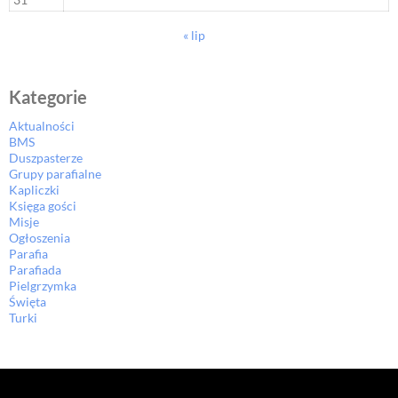
« lip
Kategorie
Aktualności
BMS
Duszpasterze
Grupy parafialne
Kapliczki
Księga gości
Misje
Ogłoszenia
Parafia
Parafiada
Pielgrzymka
Święta
Turki