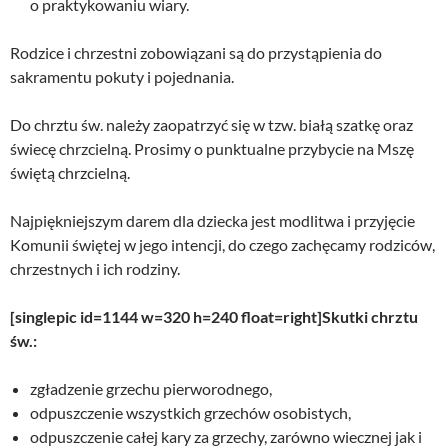
o praktykowaniu wiary.
Rodzice i chrzestni zobowiązani są do przystąpienia do
sakramentu pokuty i pojednania.
Do chrztu św. należy zaopatrzyć się w tzw. białą szatkę oraz
świecę chrzcielną. Prosimy o punktualne przybycie na Mszę
świętą chrzcielną.
Najpiękniejszym darem dla dziecka jest modlitwa i przyjęcie
Komunii świętej w jego intencji, do czego zachęcamy rodziców,
chrzestnych i ich rodziny.
[singlepic id=1144 w=320 h=240 float=right]Skutki chrztu
św.:
zgładzenie grzechu pierworodnego,
odpuszczenie wszystkich grzechów osobistych,
odpuszczenie całej kary za grzechy, zarówno wiecznej jak i