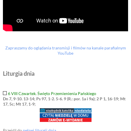
Zapraszamy do oglądania transmisji i filmów na kanale parafialnym
YouTube
Liturgia dnia
6 VIII Czwartek. Święto Przemienienia Pańskiego
Dn 7, 9-10. 13-14; Ps 97, 1-2. 5-6. 9 (R.: por. 1a i 9a); 2 P 1, 16-19; Mt
17, 5c; Mt 17, 1-9;
Przejdź do
pełnej liturgii dnia