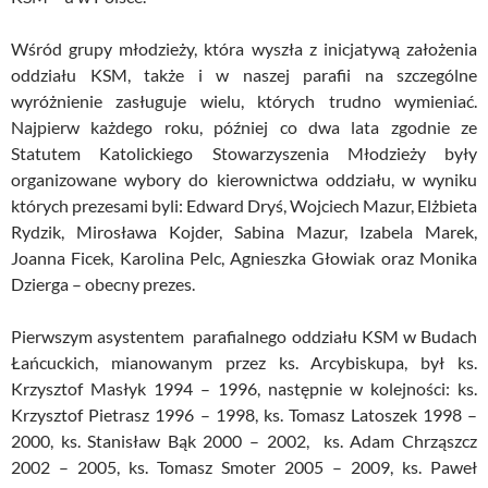
Wśród grupy młodzieży, która wyszła z inicjatywą założenia
oddziału KSM, także i w naszej parafii na szczególne
wyróżnienie zasługuje wielu, których trudno wymieniać.
Najpierw każdego roku, później co dwa lata zgodnie ze
Statutem Katolickiego Stowarzyszenia Młodzieży były
organizowane wybory do kierownictwa oddziału, w wyniku
których prezesami byli: Edward Dryś, Wojciech Mazur, Elżbieta
Rydzik, Mirosława Kojder, Sabina Mazur, Izabela Marek,
Joanna Ficek, Karolina Pelc, Agnieszka Głowiak oraz Monika
Dzierga – obecny prezes.
Pierwszym asystentem parafialnego oddziału KSM w Budach
Łańcuckich, mianowanym przez ks. Arcybiskupa, był ks.
Krzysztof Masłyk 1994 – 1996, następnie w kolejności: ks.
Krzysztof Pietrasz 1996 – 1998, ks. Tomasz Latoszek 1998 –
2000, ks. Stanisław Bąk 2000 – 2002, ks. Adam Chrząszcz
2002 – 2005, ks. Tomasz Smoter 2005 – 2009, ks. Paweł