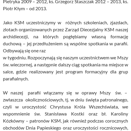
Pietryka 2009 – 2012, ks. Grzegorz Staszczak 2012 – 2013, ks.
Piotr Kłym – od 2013.
Jako KSM uczestniczymy w różnych szkoleniach, zjazdach,
zlotach organizowanych przez Zarząd Diecezjalny KSM naszej
archidiecezji, na których pogłębiamy własną formację
duchową – jej przedłużeniem są wspólne spotkania w parafii.
Odbywają się one raz
w tygodniu. Rozpoczynają się naszym uczestnictwem we Mszy
św. wieczornej, a następnie dalszy ciąg spotkania ma miejsce w
salce, gdzie realizowany jest program formacyjny dla grup
parafialnych.
W naszej parafii włączamy się w oprawy Mszy św. –
zwłaszcza okolicznościowych, tj. w dniu święta patronalnego,
czyli w uroczystość Chrystusa Króla Wszechświata, we
wspomnienie św. Stanisława Kostki oraz bł. Karoliny
Kózkówny – patronów KSM, jak również podczas corocznych
obchodów Dnia Papieskiego oraz uroczystości rocznicowych,