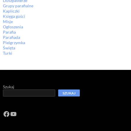
Duszpasterze
Grupy parafialne
Kapliczki
Księga gości
Misje
Ogłoszenia
Parafia
Parafiada
Pielgrzymka
Święta
Turki
Szukaj
SZUKAJ
Facebook
https://www.youtube.com/channel/U