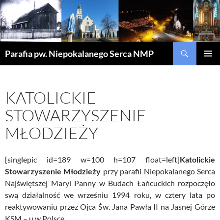
Szukaj
Parafia pw. Niepokalanego Serca NMP
PRZEJDŹ
MENU
DO
GŁÓWN
TREŚCI
KATOLICKIE
STOWARZYSZENIE
MŁODZIEŻY
[singlepic id=189 w=100 h=107 float=left]
Katolickie
Stowarzyszenie Młodzieży
przy parafii Niepokalanego Serca
Najświętszej Maryi Panny w Budach Łańcuckich rozpoczęło
swą działalność we wrześniu 1994 roku, w cztery lata po
reaktywowaniu przez Ojca Św. Jana Pawła II na Jasnej Górze
KSM – u w Polsce.