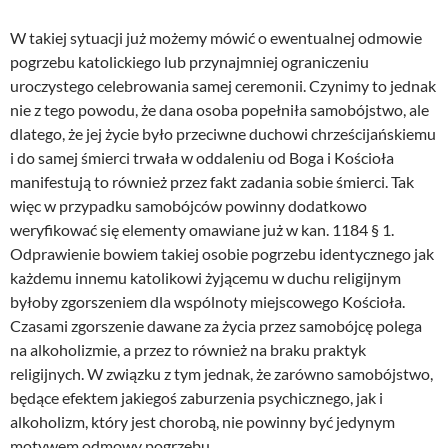
W takiej sytuacji już możemy mówić o ewentualnej odmowie
pogrzebu katolickiego lub przynajmniej ograniczeniu
uroczystego celebrowania samej ceremonii. Czynimy to jednak
nie z tego powodu, że dana osoba popełniła samobójstwo, ale
dlatego, że jej życie było przeciwne duchowi chrześcijańskiemu
i do samej śmierci trwała w oddaleniu od Boga i Kościoła
manifestują to również przez fakt zadania sobie śmierci. Tak
więc w przypadku samobójców powinny dodatkowo
weryfikować się elementy omawiane już w kan. 1184 § 1.
Odprawienie bowiem takiej osobie pogrzebu identycznego jak
każdemu innemu katolikowi żyjącemu w duchu religijnym
byłoby zgorszeniem dla wspólnoty miejscowego Kościoła.
Czasami zgorszenie dawane za życia przez samobójcę polega
na alkoholizmie, a przez to również na braku praktyk
religijnych. W związku z tym jednak, że zarówno samobójstwo,
będące efektem jakiegoś zaburzenia psychicznego, jak i
alkoholizm, który jest chorobą, nie powinny być jedynym
motywem odmowy pogrzebu.