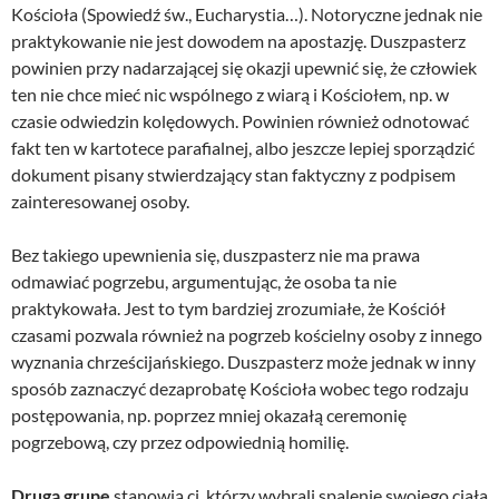
Kościoła (Spowiedź św., Eucharystia…). Notoryczne jednak nie
praktykowanie nie jest dowodem na apostazję. Duszpasterz
powinien przy nadarzającej się okazji upewnić się, że człowiek
ten nie chce mieć nic wspólnego z wiarą i Kościołem, np. w
czasie odwiedzin kolędowych. Powinien również odnotować
fakt ten w kartotece parafialnej, albo jeszcze lepiej sporządzić
dokument pisany stwierdzający stan faktyczny z podpisem
zainteresowanej osoby.
Bez takiego upewnienia się, duszpasterz nie ma prawa
odmawiać pogrzebu, argumentując, że osoba ta nie
praktykowała. Jest to tym bardziej zrozumiałe, że Kościół
czasami pozwala również na pogrzeb kościelny osoby z innego
wyznania chrześcijańskiego. Duszpasterz może jednak w inny
sposób zaznaczyć dezaprobatę Kościoła wobec tego rodzaju
postępowania, np. poprzez mniej okazałą ceremonię
pogrzebową, czy przez odpowiednią homilię.
Drugą grupę
stanowią ci, którzy wybrali spalenie swojego ciała