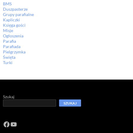
BMS
Duszpasterze
Grupy parafialne
Kapliczki
Księga gości
Misje
Ogłoszenia
Parafia
Parafiada
Pielgrzymka
Święta
Turki
Szukaj
SZUKAJ
Facebook
https://www.youtube.com/channel/U