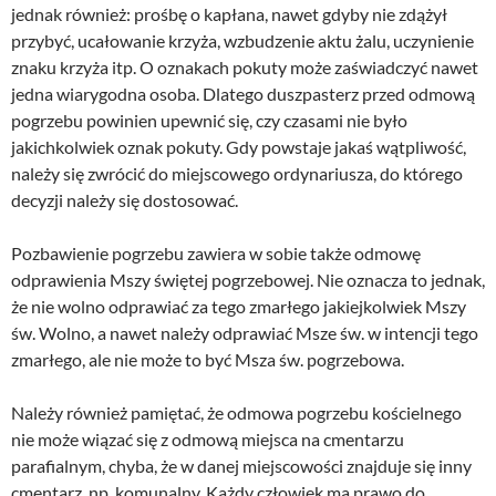
jednak również: prośbę o kapłana, nawet gdyby nie zdążył
przybyć, ucałowanie krzyża, wzbudzenie aktu żalu, uczynienie
znaku krzyża itp. O oznakach pokuty może zaświadczyć nawet
jedna wiarygodna osoba. Dlatego duszpasterz przed odmową
pogrzebu powinien upewnić się, czy czasami nie było
jakichkolwiek oznak pokuty. Gdy powstaje jakaś wątpliwość,
należy się zwrócić do miejscowego ordynariusza, do którego
decyzji należy się dostosować.
Pozbawienie pogrzebu zawiera w sobie także odmowę
odprawienia Mszy świętej pogrzebowej. Nie oznacza to jednak,
że nie wolno odprawiać za tego zmarłego jakiejkolwiek Mszy
św. Wolno, a nawet należy odprawiać Msze św. w intencji tego
zmarłego, ale nie może to być Msza św. pogrzebowa.
Należy również pamiętać, że odmowa pogrzebu kościelnego
nie może wiązać się z odmową miejsca na cmentarzu
parafialnym, chyba, że w danej miejscowości znajduje się inny
cmentarz, np. komunalny. Każdy człowiek ma prawo do