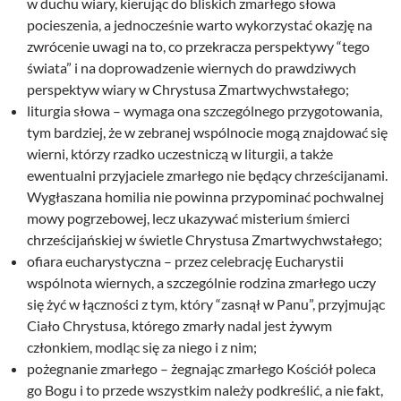
w duchu wiary, kierując do bliskich zmarłego słowa
pocieszenia, a jednocześnie warto wykorzystać okazję na
zwrócenie uwagi na to, co przekracza perspektywy “tego
świata” i na doprowadzenie wiernych do prawdziwych
perspektyw wiary w Chrystusa Zmartwychwstałego;
liturgia słowa – wymaga ona szczególnego przygotowania,
tym bardziej, że w zebranej wspólnocie mogą znajdować się
wierni, którzy rzadko uczestniczą w liturgii, a także
ewentualni przyjaciele zmarłego nie będący chrześcijanami.
Wygłaszana homilia nie powinna przypominać pochwalnej
mowy pogrzebowej, lecz ukazywać misterium śmierci
chrześcijańskiej w świetle Chrystusa Zmartwychwstałego;
ofiara eucharystyczna – przez celebrację Eucharystii
wspólnota wiernych, a szczególnie rodzina zmarłego uczy
się żyć w łączności z tym, który “zasnął w Panu”, przyjmując
Ciało Chrystusa, którego zmarły nadal jest żywym
członkiem, modląc się za niego i z nim;
pożegnanie zmarłego – żegnając zmarłego Kościół poleca
go Bogu i to przede wszystkim należy podkreślić, a nie fakt,