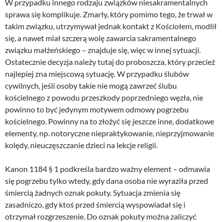
W przypadku innego rodzaju związków niesakramentalnych
sprawa się komplikuje. Zmarły, który pomimo tego, że trwał w
takim związku, utrzymywał jednak kontakt z Kościołem, modlił
się, a nawet miał szczerą wolę zawarcia sakramentalnego
związku małżeńskiego – znajduje się, więc w innej sytuacji.
Ostatecznie decyzja należy tutaj do proboszcza, który przecież
najlepiej zna miejscową sytuację. W przypadku ślubów
cywilnych, jeśli osoby takie nie mogą zawrzeć ślubu
kościelnego z powodu przeszkody poprzedniego węzła, nie
powinno to być jedynym motywem odmowy pogrzebu
kościelnego. Powinny na to złożyć się jeszcze inne, dodatkowe
elementy, np. notoryczne niepraktykowanie, nieprzyjmowanie
kolędy, nieuczęszczanie dzieci na lekcje religii.
Kanon 1184 § 1 podkreśla bardzo ważny element – odmawia
się pogrzebu tylko wtedy, gdy dana osoba nie wyraziła przed
śmiercią żadnych oznak pokuty. Sytuacja zmienia się
zasadniczo, gdy ktoś przed śmiercią wyspowiadał się i
otrzymał rozgrzeszenie. Do oznak pokuty można zaliczyć