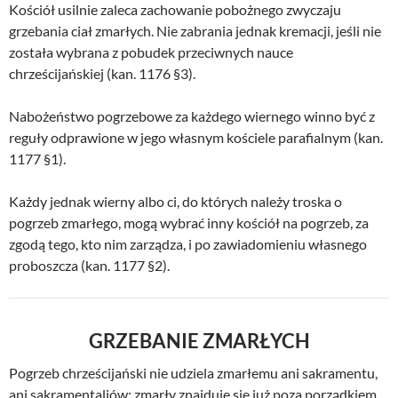
Kościół usilnie zaleca zachowanie pobożnego zwyczaju
grzebania ciał zmarłych. Nie zabrania jednak kremacji, jeśli nie
została wybrana z pobudek przeciwnych nauce
chrześcijańskiej (kan. 1176 §3).
Nabożeństwo pogrzebowe za każdego wiernego winno być z
reguły odprawione w jego własnym kościele parafialnym (kan.
1177 §1).
Każdy jednak wierny albo ci, do których należy troska o
pogrzeb zmarłego, mogą wybrać inny kościół na pogrzeb, za
zgodą tego, kto nim zarządza, i po zawiadomieniu własnego
proboszcza (kan. 1177 §2).
GRZEBANIE ZMARŁYCH
Pogrzeb chrześcijański nie udziela zmarłemu ani sakramentu,
ani sakramentaliów; zmarły znajduje się już poza porządkiem