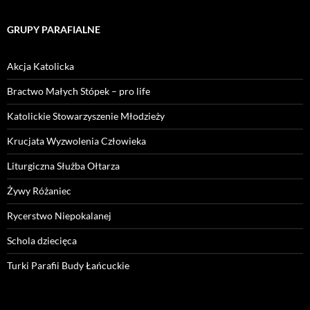
GRUPY PARAFIALNE
Akcja Katolicka
Bractwo Małych Stópek – pro life
Katolickie Stowarzyszenie Młodzieży
Krucjata Wyzwolenia Człowieka
Liturgiczna Służba Ołtarza
Żywy Różaniec
Rycerstwo Niepokalanej
Schola dziecięca
Turki Parafii Budy Łańcuckie