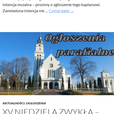
intencja mszalna – prosimy o zgłoszenie tego kapłanowi.
XVI
Zamówiona intencja nie …
Czytaj dalej
→
Niedziela
Zwykła
–
Ogłoszenia
parafialne
19
lipiec
2026
AKTUALNOŚCI
,
OGŁOSZENIA
XV NIEDZIELA ZWYKŁA –