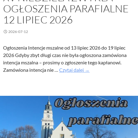
OGŁOSZENIA PARAFIALNE
12 LIPIEC 2026
2026-07-12
Ogłoszenia Intencje mszalne od 13 lipiec 2026 do 19 lipiec
2026 Gdyby zbyt długi czas nie była ogłoszona zamówiona
intencja mszalna – prosimy o zgłoszenie tego kapłanowi.
XV
Zamówiona intencja nie …
Czytaj dalej
→
Niedziela
Zwykła
–
Ogłoszenia
parafialne
12
lipiec
2026