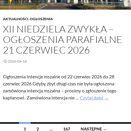
AKTUALNOŚCI
,
OGŁOSZENIA
XII NIEDZIELA ZWYKŁA –
OGŁOSZENIA PARAFIALNE
21 CZERWIEC 2026
2026-06-18
Ogłoszenia Intencje mszalne od 22 czerwiec 2026 do 28
czerwiec 2026 Gdyby zbyt długi czas nie była ogłoszona
zamówiona intencja mszalna – prosimy o zgłoszenie tego
XII
kapłanowi. Zamówiona intencja nie …
Czytaj dalej
→
Niedziela
Zwykła
–
Ogłoszenia
Nawigacja
1
2
…
167
NASTĘPNE →