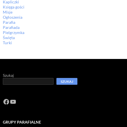
Kapliczki
Księga gości
Misje
Ogłoszenia
Parafia
Parafiada
Pielgrzymka
Święta
Turki
Szukaj
SZUKAJ
Facebook
https://www.youtube.com/channel/U
GRUPY PARAFIALNE