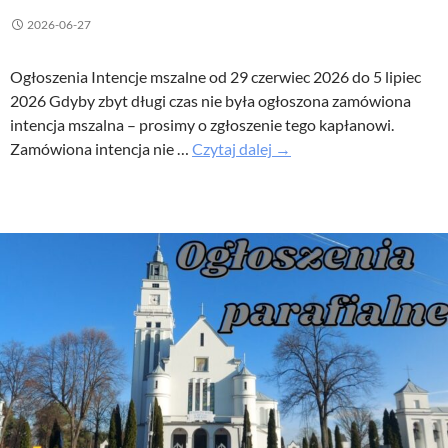
2026-06-27
Ogłoszenia Intencje mszalne od 29 czerwiec 2026 do 5 lipiec
2026 Gdyby zbyt długi czas nie była ogłoszona zamówiona
intencja mszalna – prosimy o zgłoszenie tego kapłanowi.
XIII
Zamówiona intencja nie …
Czytaj dalej
→
Niedziela
Zwykła
–
Ogłoszenia
parafialne
28
czerwiec
2026