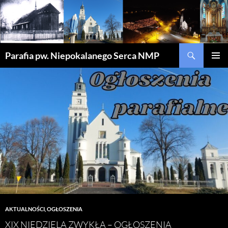
Szukaj
Parafia pw. Niepokalanego Serca NMP
PRZEJDŹ
MENU
DO
GŁÓWN
TREŚCI
AKTUALNOŚCI
,
OGŁOSZENIA
XIX NIEDZIELA ZWYKŁA – OGŁOSZENIA