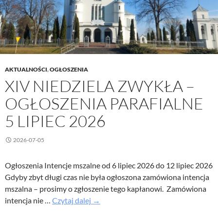
AKTUALNOŚCI
,
OGŁOSZENIA
XIV NIEDZIELA ZWYKŁA –
OGŁOSZENIA PARAFIALNE
5 LIPIEC 2026
2026-07-05
Ogłoszenia Intencje mszalne od 6 lipiec 2026 do 12 lipiec 2026
Gdyby zbyt długi czas nie była ogłoszona zamówiona intencja
mszalna – prosimy o zgłoszenie tego kapłanowi. Zamówiona
XIV
intencja nie …
Czytaj dalej
→
Niedziela