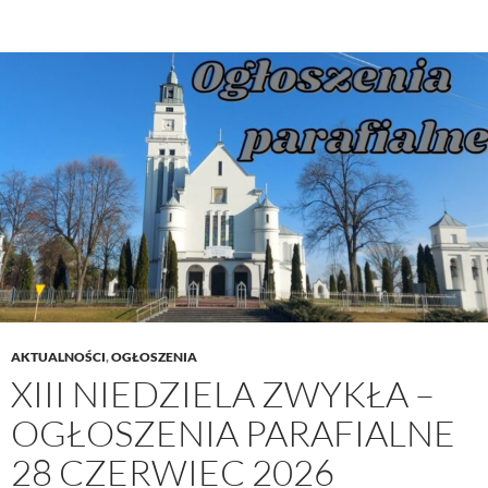
Zwykła
–
Ogłoszenia
parafialne
5
lipiec
2026
AKTUALNOŚCI
,
OGŁOSZENIA
XIII NIEDZIELA ZWYKŁA –
OGŁOSZENIA PARAFIALNE
28 CZERWIEC 2026