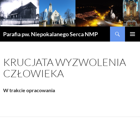
Szukaj
Parafia pw. Niepokalanego Serca NMP
PRZEJDŹ
MENU
DO
GŁÓWN
TREŚCI
KRUCJATA WYZWOLENIA
CZŁOWIEKA
W trakcie opracowania