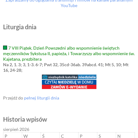
YouTube
Liturgia dnia
7 VIII Piątek. Dzień Powszedni albo wspomnienie świętych
męczenników Sykstusa II, papieża, i Towarzyszy albo wspomnienie św.
Kajetana, prezbitera
Na 2, 1. 3; 3, 1-3. 6-7; Pwt 32, 35cd-36ab. 39abcd. 41; Mt 5, 10; Mt
16, 24-28;
Przejdź do
pełnej liturgii dnia
Historia wpisów
sierpień 2026
P
W
Ś
C
P
S
N