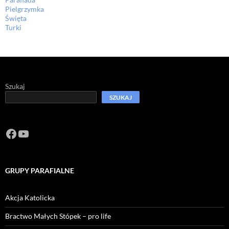
Pielgrzymka
Święta
Turki
Szukaj
SZUKAJ
Facebook
https://www.youtube.com/channel/U
GRUPY PARAFIALNE
Akcja Katolicka
Bractwo Małych Stópek – pro life