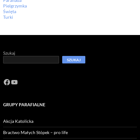
Parafiada
Pielgrzymka
Święta
Turki
Szukaj
SZUKAJ
Facebook
https://www.youtube.com/channel/U
GRUPY PARAFIALNE
Akcja Katolicka
Bractwo Małych Stópek – pro life