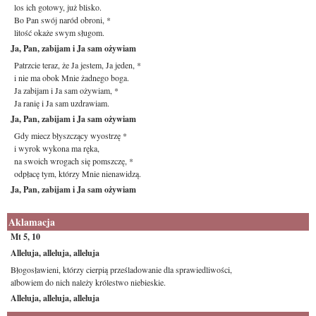
los ich gotowy, już blisko.
Bo Pan swój naród obroni, *
litość okaże swym sługom.
Ja, Pan, zabijam i Ja sam ożywiam
Patrzcie teraz, że Ja jestem, Ja jeden, *
i nie ma obok Mnie żadnego boga.
Ja zabijam i Ja sam ożywiam, *
Ja ranię i Ja sam uzdrawiam.
Ja, Pan, zabijam i Ja sam ożywiam
Gdy miecz błyszczący wyostrzę *
i wyrok wykona ma ręka,
na swoich wrogach się pomszczę, *
odpłacę tym, którzy Mnie nienawidzą.
Ja, Pan, zabijam i Ja sam ożywiam
Aklamacja
Mt 5, 10
Alleluja, alleluja, alleluja
Błogosławieni, którzy cierpią prześladowanie dla sprawiedliwości,
albowiem do nich należy królestwo niebieskie.
Alleluja, alleluja, alleluja