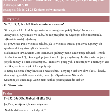
Psalm:
Pwt 32, 35c-36b. 39abcd. 41 (R.: 39c) Ja, Pan, zabijam i Ja sam ożywiam
Aklamacja:
Mt 5, 10
Ewangelia:
Mt 16, 24-28 Konieczność wyrzeczenia
1. czytanie
Na 2, 1. 3; 3, 1-3. 6-7 Biada miastu krwawemu!
Oto na górach kroki dobrego zwiastuna, co ogłasza pokój. Święć, Judo, swe
uroczystości, wypełniaj swe śluby, bo nie przejdzie już więcej po tobie nikczemnik,
całkowicie został zgładzony.
Bo przywraca Pan świetność Jakuba, jak i świetność Izraela, ponieważ łupieżcy ich
splądrowali i wyniszczyli ich latorośle.
Biada miastu krwawemu! Całe kłamliwe i grabieży pełne, a nie ustaje rabunek. Trzask
biczów i turkot kół, i konie galopujące, i szybko jadące rydwany. Jeźdźcy szturmujący i
połysk mieczy, i lśnienie oszczepów. I mnóstwo poległych, i moc trupów, i martwych ciał
bez liku, tak że o zwłoki ich się potykają.
«I rzucę na ciebie obrzydliwości, i zelżę ciebie, i uczynię z ciebie widowisko». I każdy,
kto cię ujrzy, oddali się od ciebie, i zawoła: «Spustoszona Niniwa!»
Któż ulituje się nad nią? Gdzie mam szukać pocieszycieli dla ciebie?
Oto Słowo Boże
Psalm
Pwt 32, 35c-36b. 39abcd. 41 (R.: 39c)
Ja, Pan, zabijam i Ja sam ożywiam
Nadchodzi bowiem dzień klęski, *