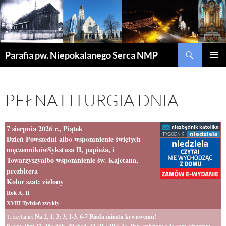
Szukaj
Parafia pw. Niepokalanego Serca NMP
PRZEJDŹ
MENU
DO
GŁÓWN
TREŚCI
PEŁNA LITURGIA DNIA
7 sierpnia 2026 r., Piątek
Dzień Powszedni albo wspomnienie świętych
męczennikówSykstusa II, papieża, i
Towarzyszyalbo wspomnienie św. Kajetana,
prezbitera
Kolor szat: zielony
Rok A, II
XVIII Tydzień zwykły
1. czytanie:
Na 2, 1. 3; 3, 1-3. 6-7 Biada miastu krwawemu!