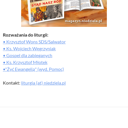
Rozważania do liturgii:
• Krzysztof Wons SDS/Salwator
• Ks. Wojciech Węgrzyniak
• Gospel dla zabieganych
• Ks. Krzysztof Młotek
•"Żyć Ewangelią" (wyd. Pomoc)
Kontakt:
liturgia (at) niedziela.pl