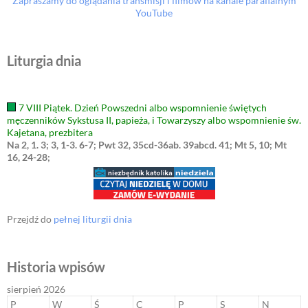
Zapraszamy do oglądania transmisji i filmów na kanale parafialnym
YouTube
Liturgia dnia
7 VIII Piątek. Dzień Powszedni albo wspomnienie świętych
męczenników Sykstusa II, papieża, i Towarzyszy albo wspomnienie św.
Kajetana, prezbitera
Na 2, 1. 3; 3, 1-3. 6-7; Pwt 32, 35cd-36ab. 39abcd. 41; Mt 5, 10; Mt
16, 24-28;
Przejdź do
pełnej liturgii dnia
Historia wpisów
sierpień 2026
P
W
Ś
C
P
S
N