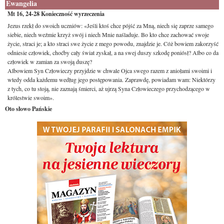
Ewangelia
Mt 16, 24-28 Konieczność wyrzeczenia
Jezus rzekł do swoich uczniów: «Jeśli ktoś chce pójść za Mną, niech się zaprze samego
siebie, niech weźmie krzyż swój i niech Mnie naśladuje. Bo kto chce zachować swoje
życie, straci je; a kto straci swe życie z mego powodu, znajdzie je. Cóż bowiem zakorzyść
odniesie człowiek, choćby cały świat zyskał, a na swej duszy szkodę poniósł? Albo co da
człowiek w zamian za swoją duszę?
Albowiem Syn Człowieczy przyjdzie w chwale Ojca swego razem z aniołami swoimi i
wtedy odda każdemu według jego postępowania. Zaprawdę, powiadam wam: Niektórzy
z tych, co tu stoją, nie zaznają śmierci, aż ujrzą Syna Człowieczego przychodzącego w
królestwie swoim».
Oto słowo Pańskie