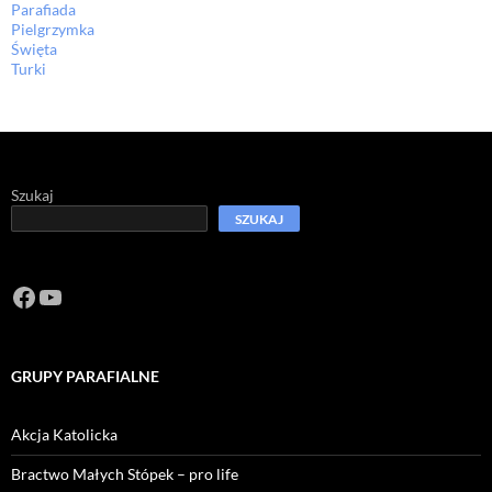
Parafiada
Pielgrzymka
Święta
Turki
Szukaj
SZUKAJ
Facebook
https://www.youtube.com/channel/U
GRUPY PARAFIALNE
Akcja Katolicka
Bractwo Małych Stópek – pro life