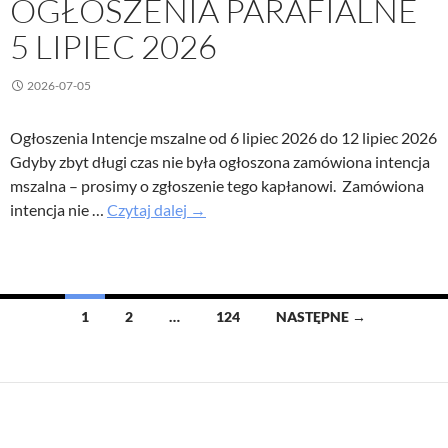
OGŁOSZENIA PARAFIALNE
5 LIPIEC 2026
2026-07-05
Ogłoszenia Intencje mszalne od 6 lipiec 2026 do 12 lipiec 2026
Gdyby zbyt długi czas nie była ogłoszona zamówiona intencja
mszalna – prosimy o zgłoszenie tego kapłanowi. Zamówiona
XIV
intencja nie …
Czytaj dalej
→
Niedziela
Zwykła
–
Ogłoszenia
Nawigacja
1
2
…
124
NASTĘPNE →
parafialne
po
5
lipiec
wpisach
2026