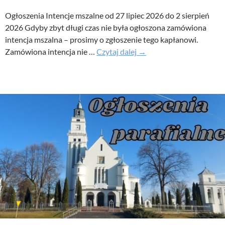
Ogłoszenia Intencje mszalne od 27 lipiec 2026 do 2 sierpień
2026 Gdyby zbyt długi czas nie była ogłoszona zamówiona
intencja mszalna – prosimy o zgłoszenie tego kapłanowi.
XVII
Zamówiona intencja nie …
Czytaj dalej
→
Niedziela
Zwykła
–
Ogłoszenia
parafialne
26
lipiec
2026