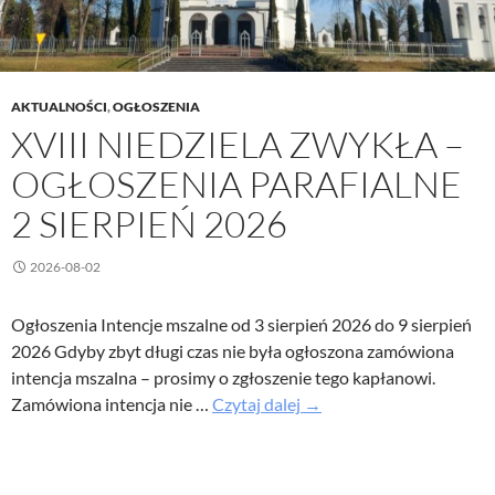
AKTUALNOŚCI
,
OGŁOSZENIA
XVIII NIEDZIELA ZWYKŁA –
OGŁOSZENIA PARAFIALNE
2 SIERPIEŃ 2026
2026-08-02
Ogłoszenia Intencje mszalne od 3 sierpień 2026 do 9 sierpień
2026 Gdyby zbyt długi czas nie była ogłoszona zamówiona
intencja mszalna – prosimy o zgłoszenie tego kapłanowi.
XVIII
Zamówiona intencja nie …
Czytaj dalej
→
Niedziela
Zwykła
–