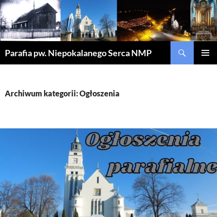
Szukaj
Parafia pw. Niepokalanego Serca NMP
PRZEJDŹ
MENU
DO
GŁÓWN
TREŚCI
Archiwum kategorii: Ogłoszenia