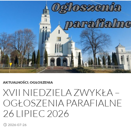
Ogłoszenia
parafialne
2
sierpień
2026
AKTUALNOŚCI
,
OGŁOSZENIA
XVII NIEDZIELA ZWYKŁA –
OGŁOSZENIA PARAFIALNE
26 LIPIEC 2026
2026-07-26