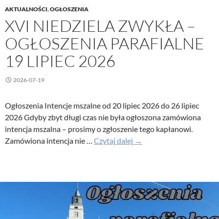
AKTUALNOŚCI
,
OGŁOSZENIA
XVI NIEDZIELA ZWYKŁA –
OGŁOSZENIA PARAFIALNE
19 LIPIEC 2026
2026-07-19
Ogłoszenia Intencje mszalne od 20 lipiec 2026 do 26 lipiec
2026 Gdyby zbyt długi czas nie była ogłoszona zamówiona
intencja mszalna – prosimy o zgłoszenie tego kapłanowi.
XVI
Zamówiona intencja nie …
Czytaj dalej
→
Niedziela
Zwykła
–
Ogłoszenia
parafialne
19