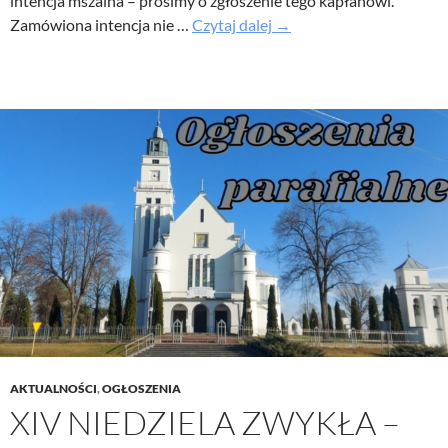
intencja mszalna – prosimy o zgłoszenie tego kapłanowi.
XV
Zamówiona intencja nie …
Czytaj dalej
→
Niedziela
Zwykła
–
Ogłoszenia
parafialne
12
lipiec
2026
AKTUALNOŚCI
,
OGŁOSZENIA
XIV NIEDZIELA ZWYKŁA –