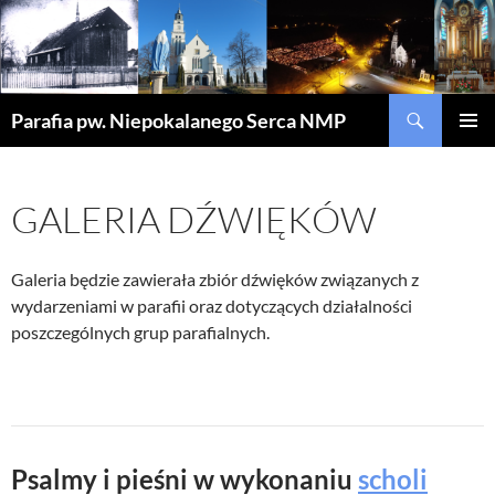
Szukaj
Parafia pw. Niepokalanego Serca NMP
PRZEJDŹ
MENU
DO
GŁÓWN
TREŚCI
GALERIA DŹWIĘKÓW
Galeria będzie zawierała zbiór dźwięków związanych z
wydarzeniami w parafii oraz dotyczących działalności
poszczególnych grup parafialnych.
Psalmy i pieśni w wykonaniu
scholi