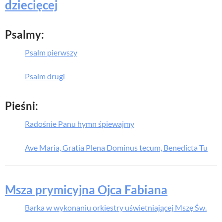
dziecięcej
Psalmy:
Psalm pierwszy
Psalm drugi
Pieśni:
Radośnie Panu hymn śpiewajmy
Ave Maria, Gratia Plena Dominus tecum, Benedicta Tu
Msza prymicyjna Ojca Fabiana
Barka w wykonaniu orkiestry uświetniającej Mszę Św.