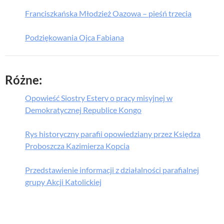
Franciszkańska Młodzież Oazowa – pieśń trzecia
Podziękowania Ojca Fabiana
Różne:
Opowieść Siostry Estery o pracy misyjnej w
Demokratycznej Republice Kongo
Rys historyczny parafii opowiedziany przez Księdza
Proboszcza Kazimierza Kopcia
Przedstawienie informacji z działalności parafialnej
grupy Akcji Katolickiej