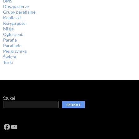
BMS
Duszpasterze
Grupy parafialne
Kapliczki
Księga gości
Misje
Ogłoszenia
Parafia
Parafiada
Pielgrzymka
Święta
Turki
Szukaj
SZUKAJ
Facebook
https://www.youtube.com/channel/U