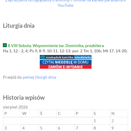
YouTube
Liturgia dnia
8 VIII Sobota. Wspomnienie św. Dominika, prezbitera
Ha 1, 12 - 2, 4; Ps 9, 8-9. 10-11. 12-13; por. 2 Tm 1, 10b; Mt 17, 14-20;
Przejdź do
pełnej liturgii dnia
Historia wpisów
sierpień 2026
P
W
Ś
C
P
S
N
1
2
3
4
5
6
7
8
9