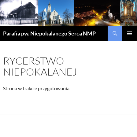
Szukaj
Parafia pw. Niepokalanego Serca NMP
PRZEJDŹ
MENU
DO
GŁÓWN
TREŚCI
RYCERSTWO
NIEPOKALANEJ
Strona w trakcie przygotowania