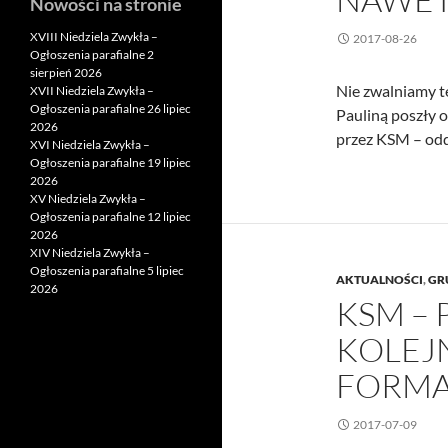
Nowości na stronie
XVIII Niedziela Zwykła –
2017-08-26
Ogłoszenia parafialne 2
sierpień 2026
Nie zwalniamy 
XVII Niedziela Zwykła –
Ogłoszenia parafialne 26 lipiec
Pauliną poszły 
2026
przez KSM – odd
XVI Niedziela Zwykła –
Ogłoszenia parafialne 19 lipiec
2026
XV Niedziela Zwykła –
Ogłoszenia parafialne 12 lipiec
2026
XIV Niedziela Zwykła –
Ogłoszenia parafialne 5 lipiec
AKTUALNOŚCI
,
GR
2026
KSM –
KOLEJ
FORMA
2017-07-09