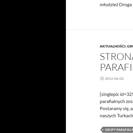
młodzież Droga 
AKTUALNOŚCI
,
GR
STRON
PARAFI
2012-06-02
[singlepic id=3
parafialnych zos
Postaramy się, a
naszych Turkach
GRUPY PARAFIAL