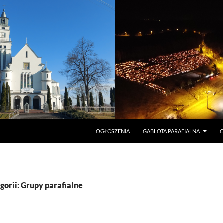
PRZEJDŹ DO TREŚCI
OGŁOSZENIA
GABLOTA PARAFIALNA
O
orii: Grupy parafialne