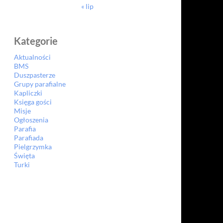
« lip
Kategorie
Aktualności
BMS
Duszpasterze
Grupy parafialne
Kapliczki
Księga gości
Misje
Ogłoszenia
Parafia
Parafiada
Pielgrzymka
Święta
Turki