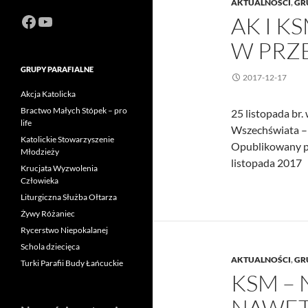
AKTUALNOŚCI
,
GR
Facebook
https://www.youtube.com/channel
AK I K
W PRZ
GRUPY PARAFIALNE
2017-12-17
Akcja Katolicka
Bractwo Małych Stópek – pro
25 listopada br.
life
Wszechświata – 
Katolickie Stowarzyszenie
Opublikowany p
Młodzieży
listopada 2017
Krucjata Wyzwolenia
Człowieka
Liturgiczna Służba Ołtarza
Żywy Różaniec
Rycerstwo Niepokalanej
Schola dziecięca
AKTUALNOŚCI
,
GR
Turki Parafii Budy Łańcuckie
KSM –
NAWET