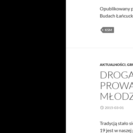
Opublikowany p
Budach Łańcucki
KSM
AKTUALNOŚCI
,
GR
DROGA
PROWA
MŁODZI
2015-03-01
Tradycją stało s
19 jest w nasze