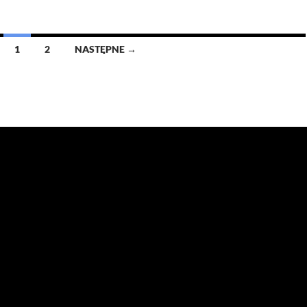
parafii
1
2
NASTĘPNE →