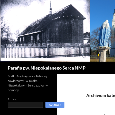
Szukaj
Parafia pw. Niepokalanego Serca NMP
Matko Najświętsza – Tobie się
zawierzamy i w Twoim
Niepokalanym Sercu szukamy
pomocy
Archiwum kateg
Szukaj
SZUKAJ