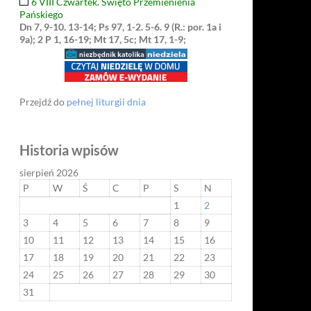
6 VIII Czwartek. Święto Przemienienia
Pańskiego
Dn 7, 9-10. 13-14; Ps 97, 1-2. 5-6. 9 (R.: por. 1a i
9a); 2 P 1, 16-19; Mt 17, 5c; Mt 17, 1-9;
Przejdź do
pełnej liturgii dnia
Historia wpisów
sierpień 2026
P
W
Ś
C
P
S
N
1
2
3
4
5
6
7
8
9
10
11
12
13
14
15
16
17
18
19
20
21
22
23
24
25
26
27
28
29
30
31