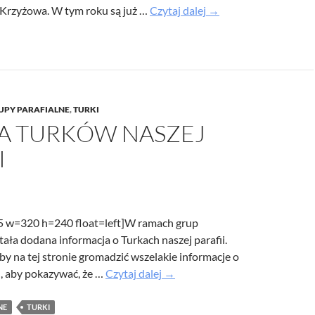
Droga
Krzyżowa. W tym roku są już …
Czytaj dalej
→
Krzyżowa
prowadzona
przez
młodzież
naszej
UPY PARAFIALNE
,
TURKI
parafii
A TURKÓW NASZEJ
I
25 w=320 h=240 float=left]W ramach grup
tała dodana informacja o Turkach naszej parafii.
by na tej stronie gromadzić wszelakie informacje o
Strona
, aby pokazywać, że …
Czytaj dalej
→
Turków
naszej
NE
TURKI