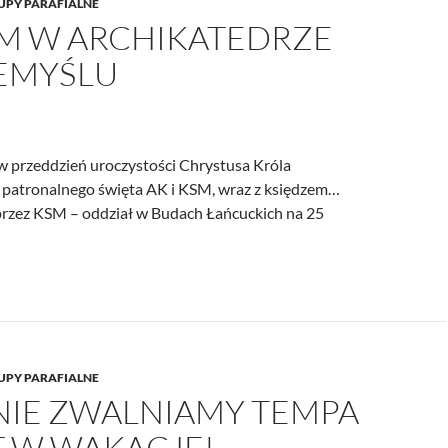
UPY PARAFIALNE
/UCeN8ciSo_a79igwmwNXx2qw
SM W ARCHIKATEDRZE
EMYŚLU
 w przeddzień uroczystości Chrystusa Króla
patronalnego święta AK i KSM, wraz z księdzem…
rzez KSM – oddział w Budach Łańcuckich na 25
UPY PARAFIALNE
 NIE ZWALNIAMY TEMPA
 W WAKACJE!