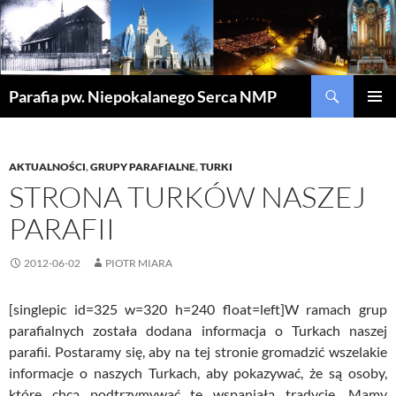
Szukaj
Parafia pw. Niepokalanego Serca NMP
PRZEJDŹ
MENU
DO
GŁÓWN
TREŚCI
AKTUALNOŚCI
,
GRUPY PARAFIALNE
,
TURKI
STRONA TURKÓW NASZEJ
PARAFII
2012-06-02
PIOTR MIARA
[singlepic id=325 w=320 h=240 float=left]W ramach grup
parafialnych została dodana informacja o Turkach naszej
parafii. Postaramy się, aby na tej stronie gromadzić wszelakie
informacje o naszych Turkach, aby pokazywać, że są osoby,
które chcą podtrzymywać tę wspaniałą tradycję. Mamy