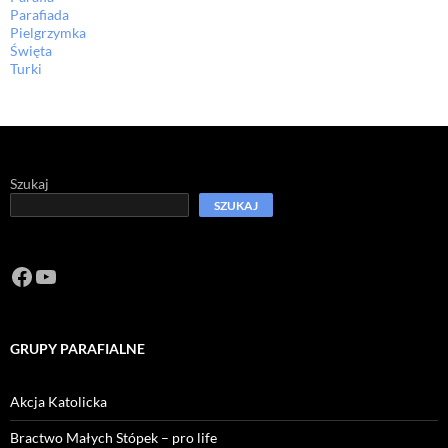
Parafiada
Pielgrzymka
Święta
Turki
Szukaj
SZUKAJ
Facebook
https://www.youtube.com/channel/U
GRUPY PARAFIALNE
Akcja Katolicka
Bractwo Małych Stópek – pro life