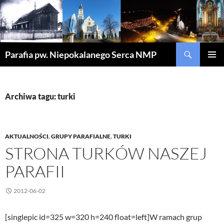
Szukaj
Parafia pw. Niepokalanego Serca NMP
PRZEJDŹ
MENU
DO
GŁÓWN
TREŚCI
Archiwa tagu: turki
AKTUALNOŚCI
,
GRUPY PARAFIALNE
,
TURKI
STRONA TURKÓW NASZEJ
PARAFII
2012-06-02
[singlepic id=325 w=320 h=240 float=left]W ramach grup