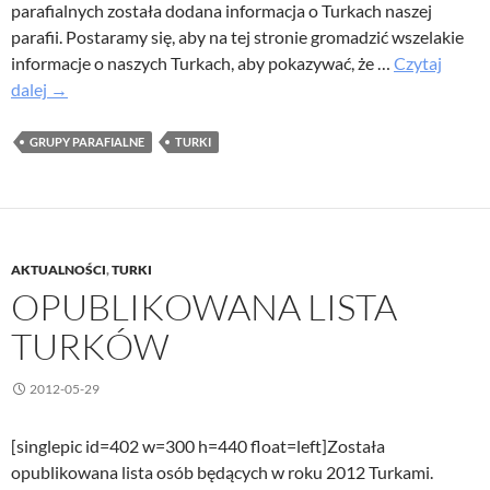
parafialnych została dodana informacja o Turkach naszej
parafii. Postaramy się, aby na tej stronie gromadzić wszelakie
informacje o naszych Turkach, aby pokazywać, że …
Czytaj
Strona
dalej
→
Turków
naszej
GRUPY PARAFIALNE
TURKI
parafii
AKTUALNOŚCI
,
TURKI
OPUBLIKOWANA LISTA
TURKÓW
2012-05-29
[singlepic id=402 w=300 h=440 float=left]Została
opublikowana lista osób będących w roku 2012 Turkami.