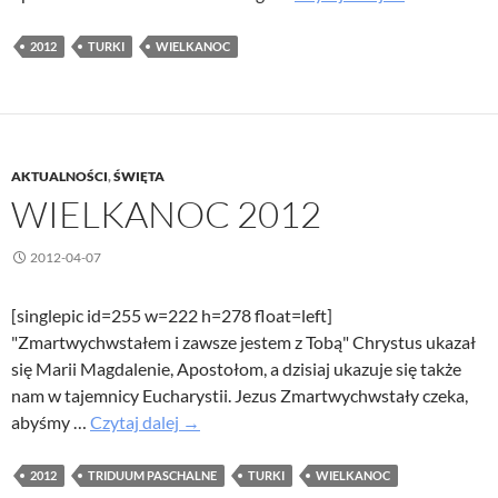
Turków
2012
2012
TURKI
WIELKANOC
AKTUALNOŚCI
,
ŚWIĘTA
WIELKANOC 2012
2012-04-07
[singlepic id=255 w=222 h=278 float=left]
"Zmartwychwstałem i zawsze jestem z Tobą" Chrystus ukazał
się Marii Magdalenie, Apostołom, a dzisiaj ukazuje się także
nam w tajemnicy Eucharystii. Jezus Zmartwychwstały czeka,
Wielkanoc
abyśmy …
Czytaj dalej
→
2012
2012
TRIDUUM PASCHALNE
TURKI
WIELKANOC