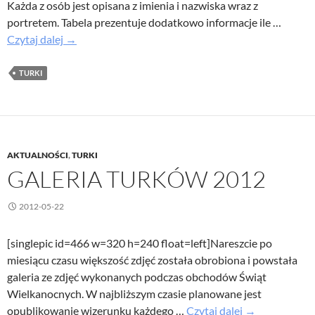
Każda z osób jest opisana z imienia i nazwiska wraz z
portretem. Tabela prezentuje dodatkowo informacje ile …
Opublikowana
Czytaj dalej
→
lista
Turków
TURKI
AKTUALNOŚCI
,
TURKI
GALERIA TURKÓW 2012
2012-05-22
[singlepic id=466 w=320 h=240 float=left]Nareszcie po
miesiącu czasu większość zdjęć została obrobiona i powstała
galeria ze zdjęć wykonanych podczas obchodów Świąt
Wielkanocnych. W najbliższym czasie planowane jest
Galeria
opublikowanie wizerunku każdego …
Czytaj dalej
→