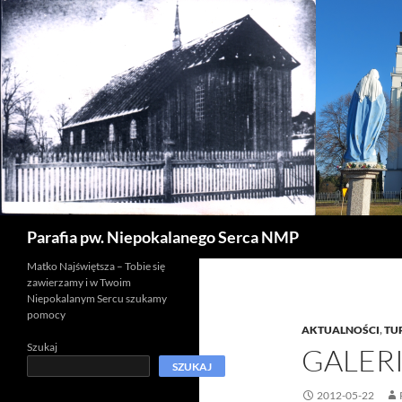
Szukaj
Parafia pw. Niepokalanego Serca NMP
Matko Najświętsza – Tobie się
zawierzamy i w Twoim
Niepokalanym Sercu szukamy
pomocy
AKTUALNOŚCI
,
TU
Szukaj
GALER
SZUKAJ
2012-05-22