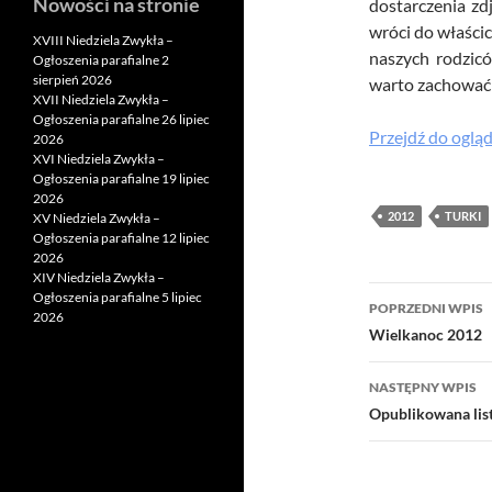
Nowości na stronie
dostarczenia zd
wróci do właści
XVIII Niedziela Zwykła –
naszych rodzicó
Ogłoszenia parafialne 2
sierpień 2026
warto zachować 
XVII Niedziela Zwykła –
Ogłoszenia parafialne 26 lipiec
Przejdź do ogląd
2026
XVI Niedziela Zwykła –
Ogłoszenia parafialne 19 lipiec
2026
2012
TURKI
XV Niedziela Zwykła –
Ogłoszenia parafialne 12 lipiec
2026
XIV Niedziela Zwykła –
Nawigacj
Ogłoszenia parafialne 5 lipiec
POPRZEDNI WPIS
2026
wpisu
Wielkanoc 2012
NASTĘPNY WPIS
Opublikowana lis