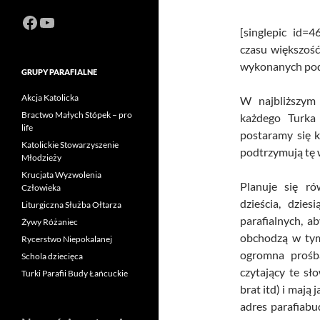
Facebook
https://www.youtube.com/channel
[singlepic id=
czasu większość
wykonanych pod
GRUPY PARAFIALNE
Akcja Katolicka
W najbliższym
Bractwo Małych Stópek – pro
każdego Turka
life
postaramy się 
Katolickie Stowarzyszenie
podtrzymują tę 
Młodzieży
Krucjata Wyzwolenia
Planuje się rów
Człowieka
dzieścia, dzie
Liturgiczna Służba Ołtarza
parafialnych, ab
Żywy Różaniec
obchodzą w tym
Rycerstwo Niepokalanej
ogromna prośba
Schola dziecięca
czytający te sł
Turki Parafii Budy Łańcuckie
brat itd) i mają 
adres parafiab