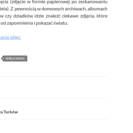
jęcia (zdjęcie w formie papierowej po zeskanowaniu
ciela). Z pewnością w domowych archiwach, albumach
w czy dziadków idzie znaleźć ciekawe zdjęcia, które
od zapomnienia i pokazać światu.
ania zdjęć.
WIELKANOC
a
ta Turków