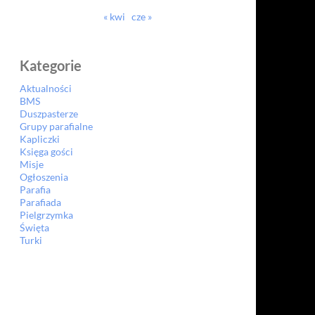
« kwi
cze »
Kategorie
Aktualności
BMS
Duszpasterze
Grupy parafialne
Kapliczki
Księga gości
Misje
Ogłoszenia
Parafia
Parafiada
Pielgrzymka
Święta
Turki