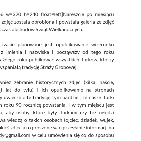
/UCeN8ciSo_a79igwmwNXx2qw
466 w=320 h=240 float=left]Nareszcie po miesiącu
 zdjęć została obrobiona i powstała galeria ze zdjęć
czas obchodów Świąt Wielkanocnych.
 czasie planowane jest opublikowanie wizerunku
 z imienia i nazwiska i począwszy od tego roku
każdego roku publikować wszystkich Turków, którzy
wspaniałą tradycję Straży Grobowej.
nież zebranie historycznych zdjęć (kilka, naście,
siąt lat do tyłu) i ich opublikowanie na stronach
y uwiecznić tę tradycję tym bardziej, że nasze Turki
 roku 90 rocznicę powstania. I w tym miejscu jest
, aby osoby, które były Turkami czy też młodzi
owa wiedzą o takich osobach (ojciec, dziadek, wujek,
jakieś zdjęcia to proszone są o przesłanie informacji na
udy@gmail.com w celu umówienia się co do sposobu