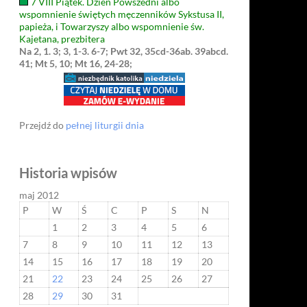
7 VIII Piątek. Dzień Powszedni albo
wspomnienie świętych męczenników Sykstusa II,
papieża, i Towarzyszy albo wspomnienie św.
Kajetana, prezbitera
Na 2, 1. 3; 3, 1-3. 6-7; Pwt 32, 35cd-36ab. 39abcd.
41; Mt 5, 10; Mt 16, 24-28;
Przejdź do
pełnej liturgii dnia
Historia wpisów
maj 2012
P
W
Ś
C
P
S
N
1
2
3
4
5
6
7
8
9
10
11
12
13
14
15
16
17
18
19
20
21
22
23
24
25
26
27
28
29
30
31