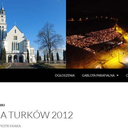
PRZEJDŹ DO TREŚCI
OGŁOSZENIA
GABLOTA PARAFIALNA
O
RKI
IA TURKÓW 2012
PIOTR MIARA