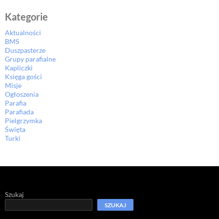
Kategorie
Aktualności
BMS
Duszpasterze
Grupy parafialne
Kapliczki
Księga gości
Misje
Ogłoszenia
Parafia
Parafiada
Pielgrzymka
Święta
Turki
Szukaj
SZUKAJ