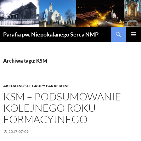
Szukaj
Parafia pw. Niepokalanego Serca NMP
PRZEJDŹ
MENU
DO
GŁÓWN
TREŚCI
Archiwa tagu: KSM
AKTUALNOŚCI
,
GRUPY PARAFIALNE
KSM – PODSUMOWANIE
KOLEJNEGO ROKU
FORMACYJNEGO
2017-07-09