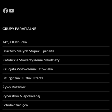
Facebook
https://www.youtube.com/channel/U
GRUPY PARAFIALNE
Akcja Katolicka
Bractwo Małych Stópek – pro life
Katolickie Stowarzyszenie Młodzieży
Krucjata Wyzwolenia Człowieka
Liturgiczna Służba Ołtarza
Żywy Różaniec
Rycerstwo Niepokalanej
Schola dziecięca