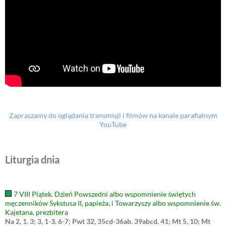
Zapraszamy do oglądania transmisji i filmów na kanale parafialnym
YouTube
Liturgia dnia
7 VIII Piątek. Dzień Powszedni albo wspomnienie świętych
męczenników Sykstusa II, papieża, i Towarzyszy albo wspomnienie św.
Kajetana, prezbitera
Na 2, 1. 3; 3, 1-3. 6-7; Pwt 32, 35cd-36ab. 39abcd. 41; Mt 5, 10; Mt