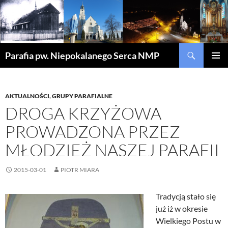
Szukaj
Parafia pw. Niepokalanego Serca NMP
PRZEJDŹ
MENU
DO
GŁÓWN
TREŚCI
AKTUALNOŚCI
,
GRUPY PARAFIALNE
DROGA KRZYŻOWA
PROWADZONA PRZEZ
MŁODZIEŻ NASZEJ PARAFII
2015-03-01
PIOTR MIARA
Tradycją stało się
już iż w okresie
Wielkiego Postu w