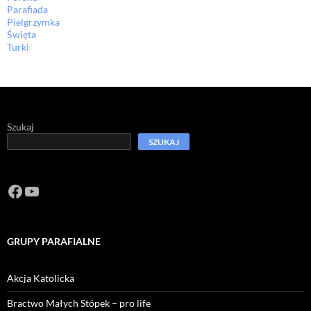
Parafiada
Pielgrzymka
Święta
Turki
Szukaj
SZUKAJ
Facebook
https://www.youtube.com/channel/U
GRUPY PARAFIALNE
Akcja Katolicka
Bractwo Małych Stópek – pro life