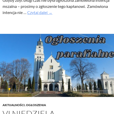
Gdyby zbyt długi czas nie była ogłoszona zamówiona intencja
mszalna – prosimy o zgłoszenie tego kapłanowi. Zamówiona
Uroczystość
intencja nie …
Czytaj dalej
→
Wniebowstąpienia
Pańskiego
–
Ogłoszenia
parafialne
17
maj
2026
AKTUALNOŚCI
,
OGŁOSZENIA
VI NIEDZIELA