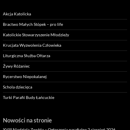
Akcja Katolicka
Bractwo Małych Stópek – pro life
Katolickie Stowarzyszenie Młodzieży
Krucjata Wyzwolenia Człowieka
Liturgiczna Służba Ołtarza
Żywy Różaniec
Rycerstwo Niepokalanej
Schola dziecięca
Turki Parafii Budy Łańcuckie
Nowości na stronie
XVIII Niedziela Zwykła – Ogłoszenia parafialne 2 sierpień 2026