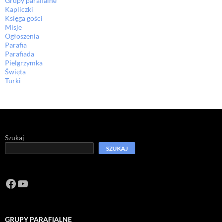
Grupy parafialne
Kapliczki
Księga gości
Misje
Ogłoszenia
Parafia
Parafiada
Pielgrzymka
Święta
Turki
Szukaj
SZUKAJ
Facebook
https://www.youtube.com/channel/U
GRUPY PARAFIALNE