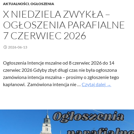
AKTUALNOŚCI
,
OGŁOSZENIA
X NIEDZIELA ZWYKŁA –
OGŁOSZENIA PARAFIALNE
7 CZERWIEC 2026
2026-06-13
Ogłoszenia Intencje mszalne od 8 czerwiec 2026 do 14
czerwiec 2026 Gdyby zbyt długi czas nie była ogłoszona
zamówiona intencja mszalna – prosimy o zgłoszenie tego
X
kapłanowi. Zamówiona intencja nie …
Czytaj dalej
→
Niedziela
Zwykła
–
Ogłoszenia
parafialne
7