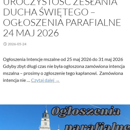
UROCZYSTOŚĆ ZESŁANIA
DUCHA ŚWIĘTEGO –
OGŁOSZENIA PARAFIALNE
24 MAJ 2026
2026-05-24
Ogłoszenia Intencje mszalne od 25 maj 2026 do 31 maj 2026
Gdyby zbyt długi czas nie była ogłoszona zamówiona intencja
mszalna – prosimy o zgłoszenie tego kapłanowi. Zamówiona
Uroczystość
intencja nie …
Czytaj dalej
→
Zesłania
Ducha
Świętego
–
Ogłoszenia
parafialne
24