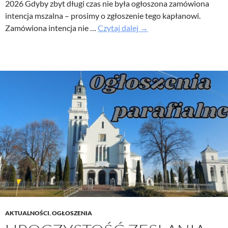
2026 Gdyby zbyt długi czas nie była ogłoszona zamówiona
intencja mszalna – prosimy o zgłoszenie tego kapłanowi.
Uroczystość
Zamówiona intencja nie …
Czytaj dalej
→
Trójcy
Przenajświętszej
–
Ogłoszenia
parafialne
31
maj
2026
AKTUALNOŚCI
,
OGŁOSZENIA