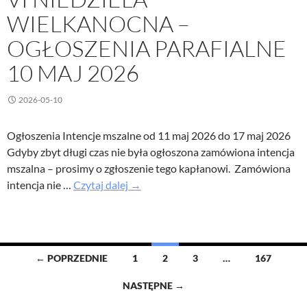
WIELKANOCNA –
OGŁOSZENIA PARAFIALNE
10 MAJ 2026
2026-05-10
Ogłoszenia Intencje mszalne od 11 maj 2026 do 17 maj 2026
Gdyby zbyt długi czas nie była ogłoszona zamówiona intencja
mszalna – prosimy o zgłoszenie tego kapłanowi. Zamówiona
VI
intencja nie …
Czytaj dalej
→
Niedziela
Wielkanocna
–
Ogłoszenia
Nawigacja
← POPRZEDNIE
1
2
3
…
167
parafialne
po
10
NASTĘPNE →
maj
wpisach