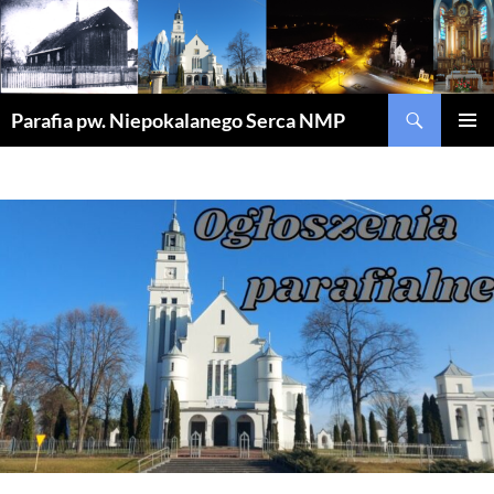
Szukaj
Parafia pw. Niepokalanego Serca NMP
PRZEJDŹ
MENU
DO
GŁÓWN
TREŚCI