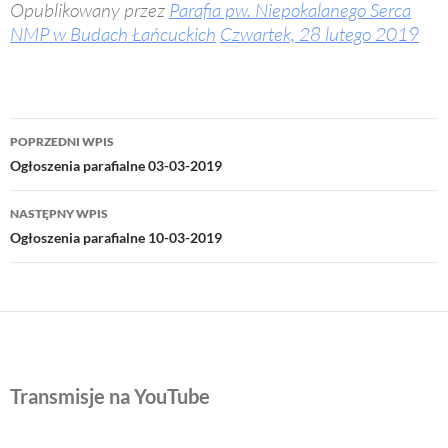
Opublikowany przez
Parafia pw. Niepokalanego Serca
NMP w Budach Łańcuckich
Czwartek, 28 lutego 2019
Nawigacja
POPRZEDNI WPIS
wpisu
Ogłoszenia parafialne 03-03-2019
NASTĘPNY WPIS
Ogłoszenia parafialne 10-03-2019
Transmisje na YouTube