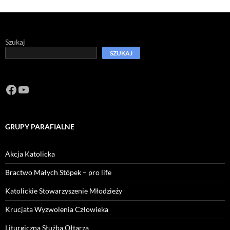
Szukaj
SZUKAJ
Facebook
https://www.youtube.com/channel/U
GRUPY PARAFIALNE
Akcja Katolicka
Bractwo Małych Stópek – pro life
Katolickie Stowarzyszenie Młodzieży
Krucjata Wyzwolenia Człowieka
Liturgiczna Służba Ołtarza