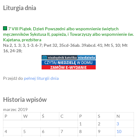
Liturgia dnia
7 VIII Piątek. Dzień Powszedni albo wspomnienie świętych
męczenników Sykstusa II, papieża, i Towarzyszy albo wspomnienie św.
Kajetana, prezbitera
Na 2, 1. 3; 3, 1-3. 6-7; Pwt 32, 35cd-36ab. 39abcd. 41; Mt 5, 10; Mt
16, 24-28;
Przejdź do
pełnej liturgii dnia
Historia wpisów
marzec 2019
P
W
Ś
C
P
S
N
1
2
3
4
5
6
7
8
9
10