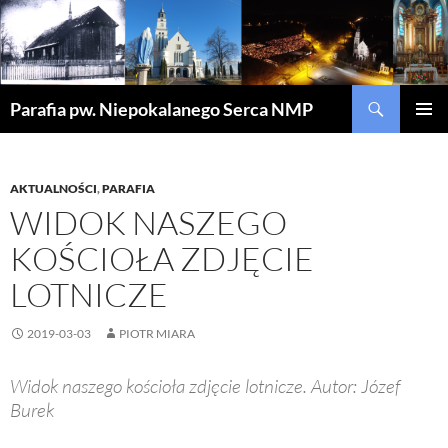
Szukaj
Parafia pw. Niepokalanego Serca NMP
PRZEJDŹ
MENU
DO
GŁÓWN
TREŚCI
AKTUALNOŚCI
,
PARAFIA
WIDOK NASZEGO
KOŚCIOŁA ZDJĘCIE
LOTNICZE
2019-03-03
PIOTR MIARA
Widok naszego kościoła zdjęcie lotnicze. Autor: Józef
Burek