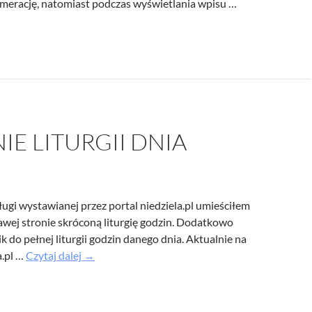
umerację, natomiast podczas wyświetlania wpisu …
blem
matowaniem
tu
E LITURGII DNIA
ługi wystawianej przez portal niedziela.pl umieściłem
awej stronie skróconą liturgię godzin. Dodatkowo
k do pełnej liturgii godzin danego dnia. Aktualnie na
Dodanie
a.pl …
Czytaj dalej
→
liturgii
dnia