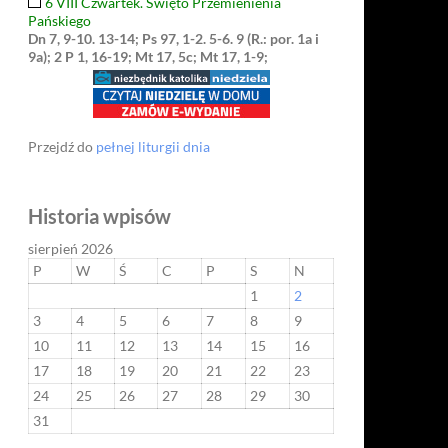
6 VIII Czwartek. Święto Przemienienia
Pańskiego
Dn 7, 9-10. 13-14; Ps 97, 1-2. 5-6. 9 (R.: por. 1a i
9a); 2 P 1, 16-19; Mt 17, 5c; Mt 17, 1-9;
Przejdź do
pełnej liturgii dnia
Historia wpisów
sierpień 2026
P
W
Ś
C
P
S
N
1
2
3
4
5
6
7
8
9
10
11
12
13
14
15
16
17
18
19
20
21
22
23
24
25
26
27
28
29
30
31