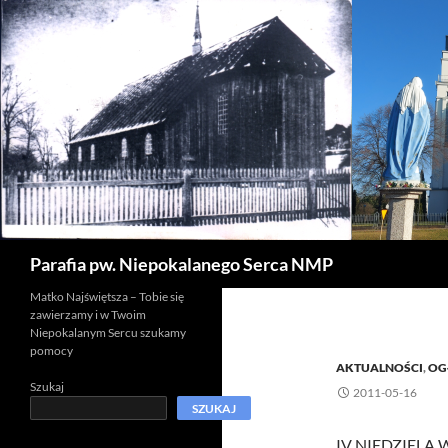
Szukaj
Parafia pw. Niepokalanego Serca NMP
Matko Najświętsza – Tobie się
zawierzamy i w Twoim
Niepokalanym Sercu szukamy
pomocy
AKTUALNOŚCI
,
OG
Szukaj
2011-05-16
SZUKAJ
IV NIEDZIELA 