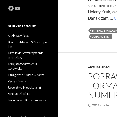
sakramentu małż
Facebook
https://www.youtube.com/channel
Heleny Kruk, zam
Danak, zam. …
C
GRUPY PARAFIALNE
INTENCJE MSZAL
Akcja Katolicka
ZAPOWIEDZI
Bractwo Małych Stópek – pro
life
Katolickie Stowarzyszenie
Młodzieży
Krucjata Wyzwolenia
AKTUALNOŚCI
Człowieka
POPRA
Liturgiczna Służba Ołtarza
Żywy Różaniec
FORMA
Rycerstwo Niepokalanej
NUMER
Schola dziecięca
Turki Parafii Budy Łańcuckie
2011-05-16