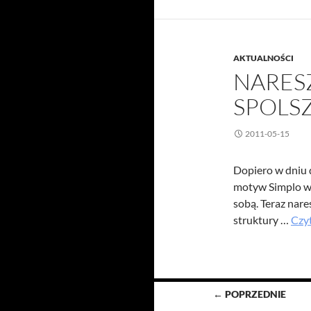
AKTUALNOŚCI
NARES
SPOLSZ
2011-05-15
Dopiero w dniu d
motyw Simplo wy
sobą. Teraz nare
struktury …
Czyt
Nawigacja
← POPRZEDNIE