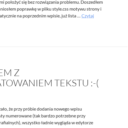
 mi położyć się bez rozwiązania problemu. Doszedłem
naniosłem poprawkę w pliku style.css motywu strony i
tycznie na poprzednim wpisie, już lista …
Czytaj
m
nie
nych
EM Z
TOWANIEM TEKSTU :-(
zało, że przy próbie dodania nowego wpisu
isty numerowane (tak bardzo potrzebne przy
rafialnych), wszystko ładnie wygląda w edytorze