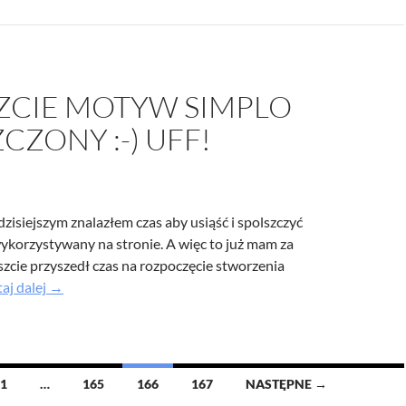
ZCIE MOTYW SIMPLO
CZONY :-) UFF!
zisiejszym znalazłem czas aby usiąść i spolszczyć
korzystywany na stronie. A więc to już mam za
szcie przyszedł czas na rozpoczęcie stworzenia
Nareszcie
aj dalej
→
motyw
Simplo
spolszczony
1
…
165
166
167
NASTĘPNE →
Uff!