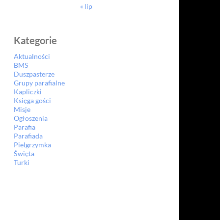
« lip
Kategorie
Aktualności
BMS
Duszpasterze
Grupy parafialne
Kapliczki
Księga gości
Misje
Ogłoszenia
Parafia
Parafiada
Pielgrzymka
Święta
Turki