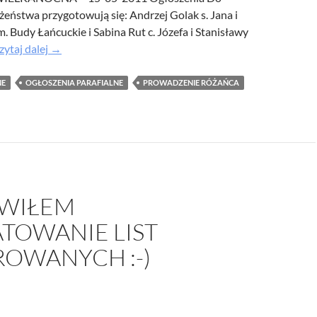
eństwa przygotowują się: Andrzej Golak s. Jana i
/UCeN8ciSo_a79igwmwNXx2qw
. Budy Łańcuckie i Sabina Rut c. Józefa i Stanisławy
zytaj dalej
→
NE
OGŁOSZENIA PARAFIALNE
PROWADZENIE RÓŻAŃCA
WIŁEM
TOWANIE LIST
OWANYCH :-)