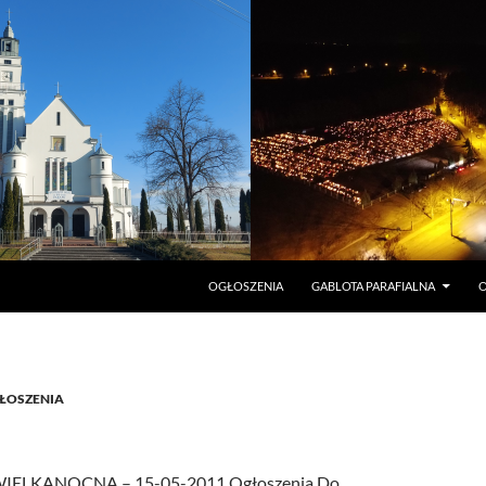
PRZEJDŹ DO TREŚCI
OGŁOSZENIA
GABLOTA PARAFIALNA
O
ŁOSZENIA
WIELKANOCNA – 15-05-2011 Ogłoszenia Do