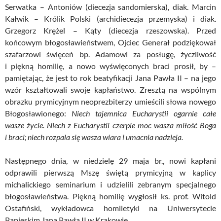
Serwatka – Antoniów (diecezja sandomierska), diak. Marcin
Kałwik – Królik Polski (archidiecezja przemyska) i diak.
Grzegorz Krężel – Kąty (diecezja rzeszowska). Przed
końcowym błogosławieństwem, Ojciec Generał podziękował
szafarzowi święceń bp. Adamowi za posługę, życzliwość
i piękną homilię, a nowo wyświęconych braci prosił, by –
pamiętając, że jest to rok beatyfikacji Jana Pawła II – na jego
wzór kształtowali swoje kapłaństwo. Zresztą na wspólnym
obrazku prymicyjnym neoprezbiterzy umieścili słowa nowego
Błogosławionego:
Niech tajemnica Eucharystii ogarnie całe
wasze życie. Niech z Eucharystii czerpie moc wasza miłość Boga
i braci; niech rozpala się wasza wiara i umacnia nadzieja.
Następnego dnia, w niedzielę 29 maja br., nowi kapłani
odprawili pierwszą Mszę świętą prymicyjną w kaplicy
michalickiego seminarium i udzielili zebranym specjalnego
błogosławieństwa. Piękną homilię wygłosił ks. prof. Witold
Ostafiński, wykładowca homiletyki na Uniwersytecie
Papieskim Jana Pawła II w Krakowie.