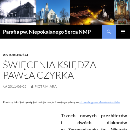
Szukaj
Parafia pw. Niepokalanego Serca NMP
PRZEJDŹ
MENU
DO
GŁÓWN
TREŚCI
AKTUALNOŚCI
ŚWIĘCENIA KSIĘDZA
PAWŁA CZYRKA
2011-06-05
PIOTR MIARA
Poniższy tekst jest oparty jest na informacjach znajdujących się na
stronach zgromadzenia michalitów
.
Trzech nowych prezbiterów
i dwóch diakonów
w Zgromadzeniu św. Michała