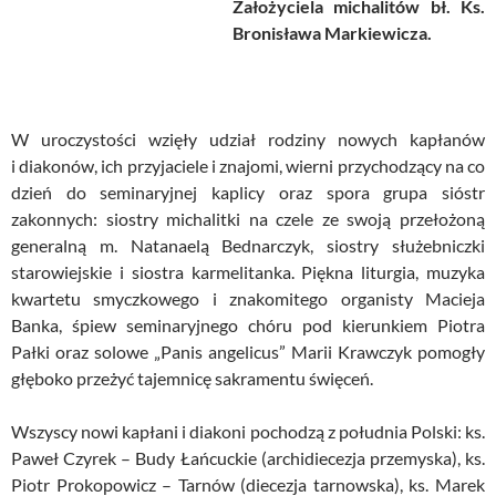
Założyciela michalitów bł. Ks.
Bronisława Markiewicza.
W uroczystości wzięły udział rodziny nowych kapłanów
i diakonów, ich przyjaciele i znajomi, wierni przychodzący na co
dzień do seminaryjnej kaplicy oraz spora grupa sióstr
zakonnych: siostry michalitki na czele ze swoją przełożoną
generalną m. Natanaelą Bednarczyk, siostry służebniczki
starowiejskie i siostra karmelitanka. Piękna liturgia, muzyka
kwartetu smyczkowego i znakomitego organisty Macieja
Banka, śpiew seminaryjnego chóru pod kierunkiem Piotra
Pałki oraz solowe „Panis angelicus” Marii Krawczyk pomogły
głęboko przeżyć tajemnicę sakramentu święceń.
Wszyscy nowi kapłani i diakoni pochodzą z południa Polski: ks.
Paweł Czyrek – Budy Łańcuckie (archidiecezja przemyska), ks.
Piotr Prokopowicz – Tarnów (diecezja tarnowska), ks. Marek