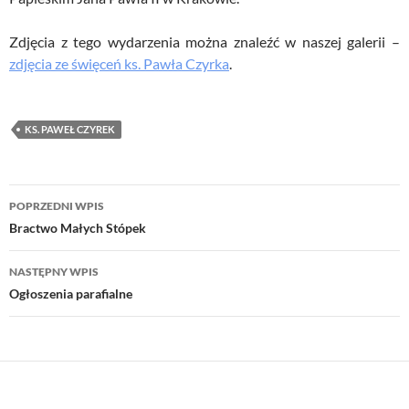
Zdjęcia z tego wydarzenia można znaleźć w naszej galerii –
zdjęcia ze święceń ks. Pawła Czyrka
.
KS. PAWEŁ CZYREK
Nawigacja
POPRZEDNI WPIS
wpisu
Bractwo Małych Stópek
NASTĘPNY WPIS
Ogłoszenia parafialne