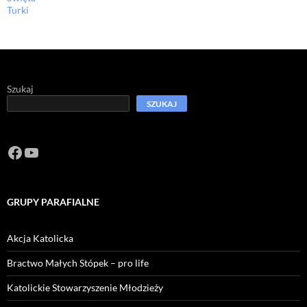
Turki
Szukaj
SZUKAJ
Facebook
https://www.youtube.com/channel/U
GRUPY PARAFIALNE
Akcja Katolicka
Bractwo Małych Stópek – pro life
Katolickie Stowarzyszenie Młodzieży