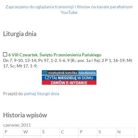
Zapraszamy do oglądania transmisji i filmów na kanale parafialnym
YouTube
Liturgia dnia
6 VIII Czwartek. Święto Przemienienia Pańskiego
Dn 7, 9-10. 13-14; Ps 97, 1-2. 5-6. 9 (R.: por. 1a i 9a); 2 P 1, 16-19; Mt
17, 5c; Mt 17, 1-9;
Przejdź do
pełnej liturgii dnia
Historia wpisów
czerwiec 2011
P
W
Ś
C
P
S
N