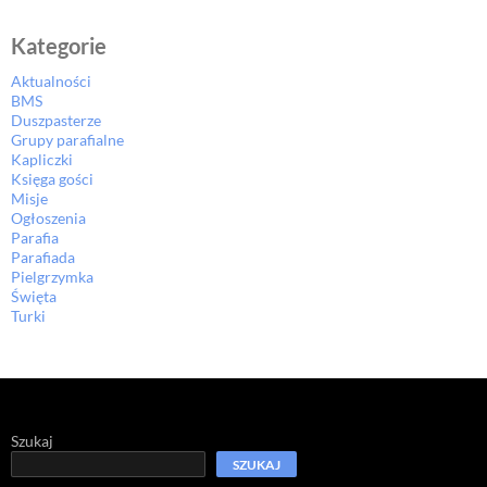
Kategorie
Aktualności
BMS
Duszpasterze
Grupy parafialne
Kapliczki
Księga gości
Misje
Ogłoszenia
Parafia
Parafiada
Pielgrzymka
Święta
Turki
Szukaj
SZUKAJ