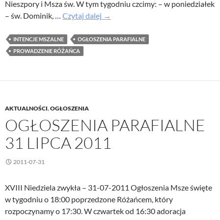
Nieszpory i Msza św. W tym tygodniu czcimy: – w poniedziałek
Ogłoszenia
– św. Dominik, …
Czytaj dalej
→
parafialne
07-
INTENCJE MSZALNE
OGŁOSZENIA PARAFIALNE
08-
PROWADZENIE RÓŻAŃCA
2011
AKTUALNOŚCI
,
OGŁOSZENIA
OGŁOSZENIA PARAFIALNE
31 LIPCA 2011
2011-07-31
XVIII Niedziela zwykła – 31-07-2011 Ogłoszenia Msze święte
w tygodniu o 18:00 poprzedzone Różańcem, który
rozpoczynamy o 17:30. W czwartek od 16:30 adoracja