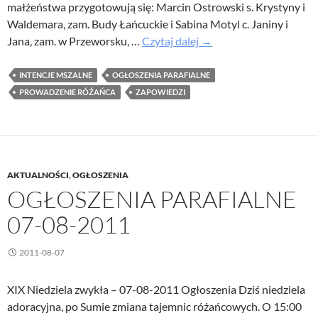
małżeństwa przygotowują się: Marcin Ostrowski s. Krystyny i
Waldemara, zam. Budy Łańcuckie i Sabina Motyl c. Janiny i
Ogłoszenia
Jana, zam. w Przeworsku, …
Czytaj dalej
→
parafialne
14-
INTENCJE MSZALNE
OGŁOSZENIA PARAFIALNE
08-
PROWADZENIE RÓŻAŃCA
ZAPOWIEDZI
2011
AKTUALNOŚCI
,
OGŁOSZENIA
OGŁOSZENIA PARAFIALNE
07-08-2011
2011-08-07
XIX Niedziela zwykła – 07-08-2011 Ogłoszenia Dziś niedziela
adoracyjna, po Sumie zmiana tajemnic różańcowych. O 15:00