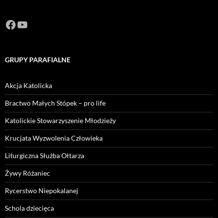
Facebook
https://www.youtube.com/channel/U
GRUPY PARAFIALNE
Akcja Katolicka
Bractwo Małych Stópek – pro life
Katolickie Stowarzyszenie Młodzieży
Krucjata Wyzwolenia Człowieka
Liturgiczna Służba Ołtarza
Żywy Różaniec
Rycerstwo Niepokalanej
Schola dziecięca