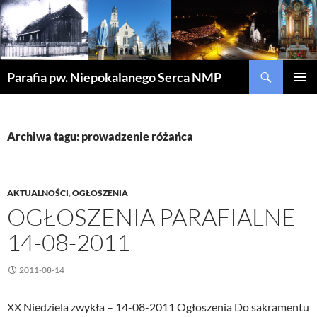
Szukaj
Parafia pw. Niepokalanego Serca NMP
PRZEJDŹ
MENU
DO
GŁÓWN
TREŚCI
Archiwa tagu: prowadzenie różańca
AKTUALNOŚCI
,
OGŁOSZENIA
OGŁOSZENIA PARAFIALNE
14-08-2011
2011-08-14
XX Niedziela zwykła – 14-08-2011 Ogłoszenia Do sakramentu