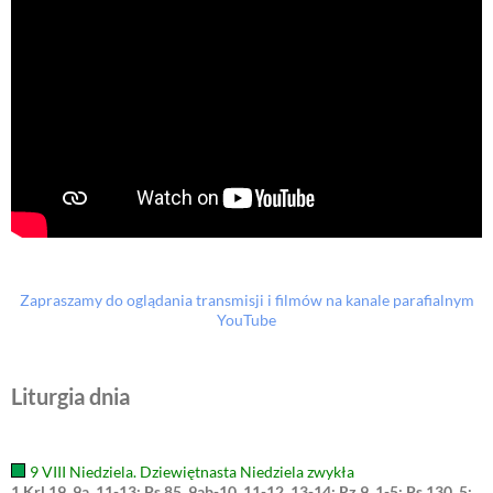
Zapraszamy do oglądania transmisji i filmów na kanale parafialnym
YouTube
Liturgia dnia
9 VIII Niedziela. Dziewiętnasta Niedziela zwykła
1 Krl 19, 9a. 11-13; Ps 85, 9ab-10. 11-12. 13-14; Rz 9, 1-5; Ps 130, 5;