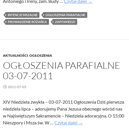
Ogłoszenia
Antoniego i Ireny, zam. Budy …
Czytaj dalej
→
parafialne
17-
INTENCJE MSZALNE
OGŁOSZENIA PARAFIALNE
07-
PROWADZENIE RÓŻAŃCA
ZAPOWIEDZI
2011
AKTUALNOŚCI
,
OGŁOSZENIA
OGŁOSZENIA PARAFIALNE
03-07-2011
2011-07-03
XIV Niedziela zwykła – 03-07-2011 Ogłoszenia Dziś pierwsza
niedziela lipca – adorujemy Pana Jezusa obecnego wśród nas
w Najświętszym Sakramencie – Niedziela adoracyjna. O 15:00
Ogłoszenia
Nieszpory i Msza św. W …
Czytaj dalej
→