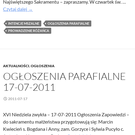
Najświętszego Sakramentu – zapraszamy. W czwartek św. …
Ogłoszenia
Czytaj dalej
→
parafialne
31
INTENCJE MSZALNE
OGŁOSZENIA PARAFIALNE
lipca
PROWADZENIE RÓŻAŃCA
2011
AKTUALNOŚCI
,
OGŁOSZENIA
OGŁOSZENIA PARAFIALNE
17-07-2011
2011-07-17
XVI Niedziela zwykła – 17-07-2011 Ogłoszenia Zapowiedzi –
do sakramentu małżeństwa przygotowują się: Marcin
Kwiecień s. Bogdana i Anny, zam. Gorzyce i Sylwia Pucyło c.