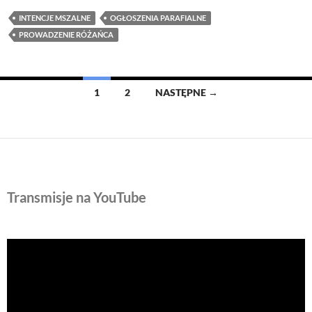
parafialne
03-
INTENCJE MSZALNE
OGŁOSZENIA PARAFIALNE
07-
PROWADZENIE RÓŻAŃCA
2011
Nawigacja
1
2
NASTĘPNE →
po
wpisach
Transmisje na YouTube