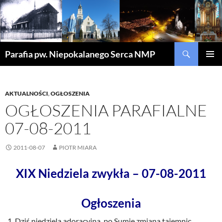
Szukaj
Parafia pw. Niepokalanego Serca NMP
PRZEJDŹ
MENU
DO
GŁÓWN
TREŚCI
AKTUALNOŚCI
,
OGŁOSZENIA
OGŁOSZENIA PARAFIALNE
07-08-2011
2011-08-07
PIOTR MIARA
XIX Niedziela zwykła – 07-08-2011
Ogłoszenia
Dziś niedziela adoracyjna, po Sumie zmiana tajemnic