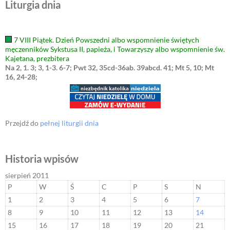
Liturgia dnia
7 VIII Piątek. Dzień Powszedni albo wspomnienie świętych
męczenników Sykstusa II, papieża, i Towarzyszy albo wspomnienie św.
Kajetana, prezbitera
Na 2, 1. 3; 3, 1-3. 6-7; Pwt 32, 35cd-36ab. 39abcd. 41; Mt 5, 10; Mt
16, 24-28;
Przejdź do
pełnej liturgii dnia
Historia wpisów
sierpień 2011
P
W
Ś
C
P
S
N
1
2
3
4
5
6
7
8
9
10
11
12
13
14
15
16
17
18
19
20
21