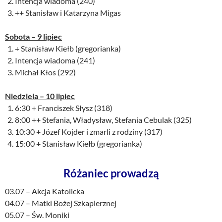
Intencja wiadoma (240)
++ Stanisław i Katarzyna Migas
Sobota – 9
lipiec
+ Stanisław Kiełb (gregorianka)
Intencja wiadoma (241)
Michał Kłos (292)
Niedziela –
10 lipiec
6:30 + Franciszek Słysz (318)
8:00 ++ Stefania, Władysław, Stefania Cebulak (325)
10:30 + Józef Kojder i zmarli z rodziny (317)
15:00 + Stanisław Kiełb (gregorianka)
Różaniec prowadzą
03.07 – Akcja Katolicka
04.07 – Matki Bożej Szkaplerznej
05.07 – Św. Moniki