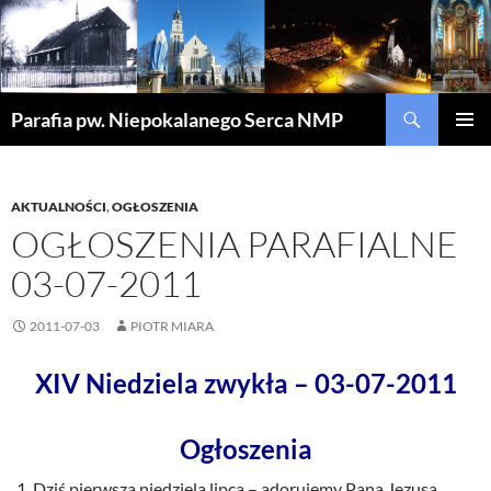
Szukaj
Parafia pw. Niepokalanego Serca NMP
PRZEJDŹ
MENU
DO
GŁÓWN
TREŚCI
AKTUALNOŚCI
,
OGŁOSZENIA
OGŁOSZENIA PARAFIALNE
03-07-2011
2011-07-03
PIOTR MIARA
XIV Niedziela zwykła – 03-07-2011
Ogłoszenia
Dziś pierwsza niedziela lipca – adorujemy Pana Jezusa