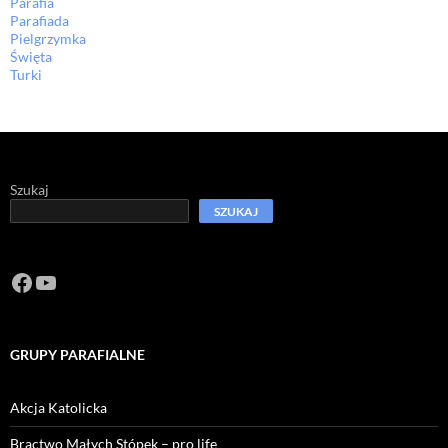
Parafia
Parafiada
Pielgrzymka
Święta
Turki
Szukaj
SZUKAJ
Facebook
https://www.youtube.com/channel/U
GRUPY PARAFIALNE
Akcja Katolicka
Bractwo Małych Stópek – pro life