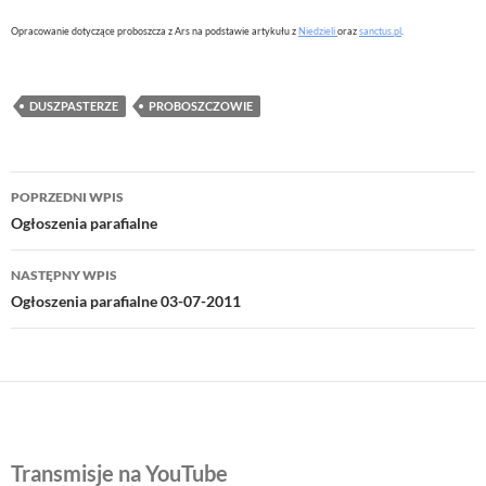
Opracowanie dotyczące proboszcza z Ars na podstawie artykułu z
Niedzieli
oraz
sanctus.pl
.
DUSZPASTERZE
PROBOSZCZOWIE
Nawigacja
POPRZEDNI WPIS
wpisu
Ogłoszenia parafialne
NASTĘPNY WPIS
Ogłoszenia parafialne 03-07-2011
Transmisje na YouTube