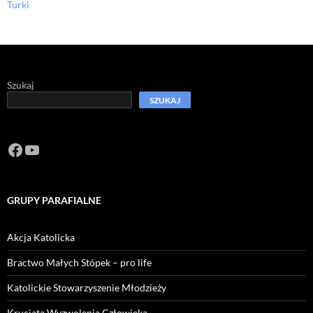
Turki
Szukaj
SZUKAJ
Facebook
https://www.youtube.com/channel/U
GRUPY PARAFIALNE
Akcja Katolicka
Bractwo Małych Stópek – pro life
Katolickie Stowarzyszenie Młodzieży
Krucjata Wyzwolenia Człowieka