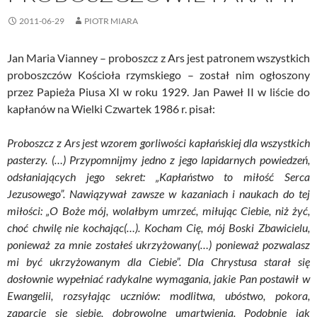
2011-06-29
PIOTR MIARA
Jan Maria Vianney – proboszcz z Ars jest patronem wszystkich
proboszczów Kościoła rzymskiego – został nim ogłoszony
przez Papieża Piusa XI w roku 1929. Jan Paweł II w liście do
kapłanów na Wielki Czwartek 1986 r. pisał:
Proboszcz z Ars jest wzorem gorliwości kapłańskiej dla wszystkich
pasterzy. (…) Przypomnijmy jedno z jego lapidarnych powiedzeń,
odsłaniających jego sekret: „Kapłaństwo to miłość Serca
Jezusowego”. Nawiązywał zawsze w kazaniach i naukach do tej
miłości: „O Boże mój, wolałbym umrzeć, miłując Ciebie, niż żyć,
choć chwilę nie kochając(…). Kocham Cię, mój Boski Zbawicielu,
ponieważ za mnie zostałeś ukrzyżowany(…) ponieważ pozwalasz
mi być ukrzyżowanym dla Ciebie”. Dla Chrystusa starał się
dosłownie wypełniać radykalne wymagania, jakie Pan postawił w
Ewangelii, rozsyłając uczniów: modlitwa, ubóstwo, pokora,
zaparcie się siebie, dobrowolne umartwienia. Podobnie jak