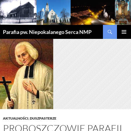
Szukaj
Parafia pw. Niepokalanego Serca NMP
PRZEJDŹ
MENU
DO
GŁÓWN
TREŚCI
AKTUALNOŚCI
,
DUSZPASTERZE
PROBOSZCZOWIE PARAFII