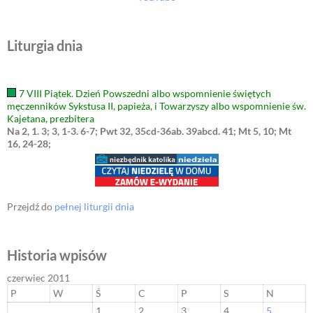
Liturgia dnia
7 VIII Piątek. Dzień Powszedni albo wspomnienie świętych
męczenników Sykstusa II, papieża, i Towarzyszy albo wspomnienie św.
Kajetana, prezbitera
Na 2, 1. 3; 3, 1-3. 6-7; Pwt 32, 35cd-36ab. 39abcd. 41; Mt 5, 10; Mt
16, 24-28;
Przejdź do
pełnej liturgii dnia
Historia wpisów
czerwiec 2011
P
W
Ś
C
P
S
N
1
2
3
4
5