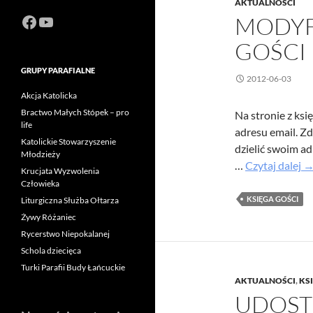
AKTUALNOŚCI
Facebook
https://www.youtube.com/channel
MODYF
GOŚCI
GRUPY PARAFIALNE
2012-06-03
Akcja Katolicka
Bractwo Małych Stópek – pro
Na stronie z ks
life
adresu email. Zd
Katolickie Stowarzyszenie
dzielić swoim ad
Młodzieży
M
…
Czytaj dalej
Krucjata Wyzwolenia
w
Człowieka
ks
KSIĘGA GOŚCI
Liturgiczna Służba Ołtarza
go
Żywy Różaniec
Rycerstwo Niepokalanej
Schola dziecięca
Turki Parafii Budy Łańcuckie
AKTUALNOŚCI
,
KS
UDOST