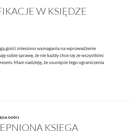
/UCeN8ciSo_a79igwmwNXx2qw
IKACJE W KSIĘDZE
ięgą gości zniesiono wymagania na wprowadzenie
aję sobie sprawę, że nie każdy chce się ze wszystkimi
resem. Mam nadzieję, że usunięcie tego ograniczenia
odyfikacje
→
iędze
ści
IĘGA GOŚCI
ĘPNIONA KSIĘGA