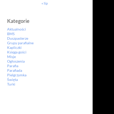
« lip
Kategorie
Aktualności
BMS
Duszpasterze
Grupy parafialne
Kapliczki
Księga gości
Misje
Ogłoszenia
Parafia
Parafiada
Pielgrzymka
Święta
Turki