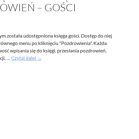
OWIEŃ – GOŚCI
ym została udostępniona księga gości. Dostęp do niej
głównego menu po kliknięciu "Pozdrowienia". Każda
ść wpisania się do księgi, przesłania pozdrowień,
Udostępniona
cji, …
Czytaj dalej
→
księga
pozdrowień
–
gości