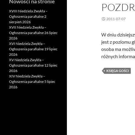
Nowości na stronie
POZDR
XVIII Niedziela Zwykła –
Ogłoszenia parafialne 2
2011-07-07
sierpień 2026
XVII Niedziela Zwykła –
Ogłoszenia parafialne 26 lipiec
W dniu dzisiejsz
2026
jest z poziomu 
XVI Niedziela Zwykła –
osoba ma możliwo
Ogłoszenia parafialne 19 lipiec
2026
różnych informa
XV Niedziela Zwykła –
Ogłoszenia parafialne 12 lipiec
2026
KSIĘGA GOŚCI
XIV Niedziela Zwykła –
Ogłoszenia parafialne 5 lipiec
2026