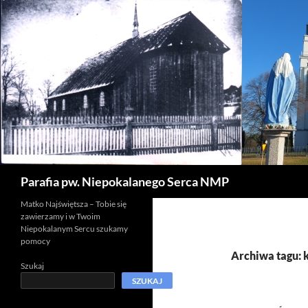
Szukaj
Parafia pw. Niepokalanego Serca NMP
Matko Najświętsza – Tobie się
zawierzamy i w Twoim
Niepokalanym Sercu szukamy
pomocy
Archiwa tagu: k
Szukaj
SZUKAJ