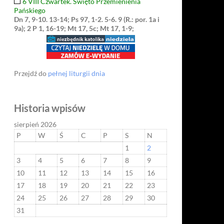
6 VIII Czwartek. Święto Przemienienia
Pańskiego
Dn 7, 9-10. 13-14; Ps 97, 1-2. 5-6. 9 (R.: por. 1a i
9a); 2 P 1, 16-19; Mt 17, 5c; Mt 17, 1-9;
Przejdź do
pełnej liturgii dnia
Historia wpisów
sierpień 2026
P
W
Ś
C
P
S
N
1
2
3
4
5
6
7
8
9
10
11
12
13
14
15
16
17
18
19
20
21
22
23
24
25
26
27
28
29
30
31