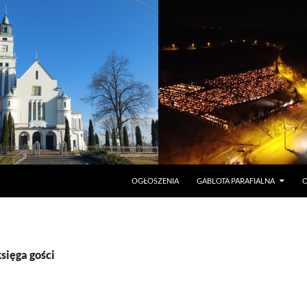
PRZEJDŹ DO TREŚCI
OGŁOSZENIA
GABLOTA PARAFIALNA
O
sięga gości