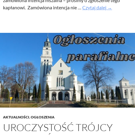
zamówiona intencja mszalna – prosimy o zgłoszenie tego
X
kapłanowi. Zamówiona intencja nie …
Czytaj dalej
→
Niedziela
Zwykła
–
Ogłoszenia
parafialne
7
czerwiec
2026
AKTUALNOŚCI
,
OGŁOSZENIA
UROCZYSTOŚĆ TRÓJCY