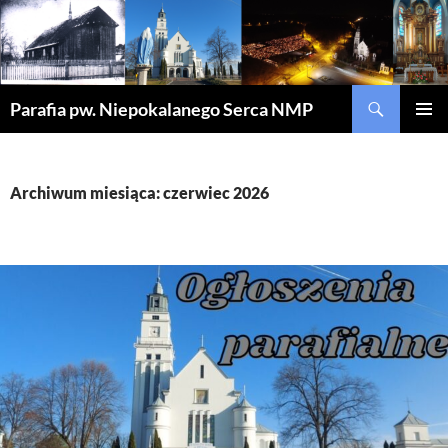
Szukaj
Parafia pw. Niepokalanego Serca NMP
PRZEJDŹ
MENU
DO
GŁÓWN
TREŚCI
Archiwum miesiąca: czerwiec 2026