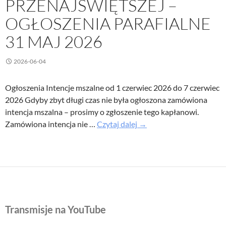
PRZENAJŚWIĘTSZEJ –
OGŁOSZENIA PARAFIALNE
31 MAJ 2026
2026-06-04
Ogłoszenia Intencje mszalne od 1 czerwiec 2026 do 7 czerwiec
2026 Gdyby zbyt długi czas nie była ogłoszona zamówiona
intencja mszalna – prosimy o zgłoszenie tego kapłanowi.
Uroczystość
Zamówiona intencja nie …
Czytaj dalej
→
Trójcy
Przenajświętszej
–
Ogłoszenia
parafialne
31
Transmisje na YouTube
maj
2026