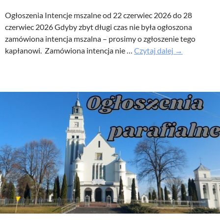
Ogłoszenia Intencje mszalne od 22 czerwiec 2026 do 28
czerwiec 2026 Gdyby zbyt długi czas nie była ogłoszona
zamówiona intencja mszalna – prosimy o zgłoszenie tego
XII
kapłanowi. Zamówiona intencja nie …
Czytaj dalej
→
Niedziela
Zwykła
–
Ogłoszenia
parafialne
21
czerwiec
2026