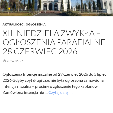
AKTUALNOŚCI
,
OGŁOSZENIA
XIII NIEDZIELA ZWYKŁA –
OGŁOSZENIA PARAFIALNE
28 CZERWIEC 2026
2026-06-27
Ogłoszenia Intencje mszalne od 29 czerwiec 2026 do 5 lipiec
2026 Gdyby zbyt długi czas nie była ogłoszona zamówiona
intencja mszalna – prosimy o zgłoszenie tego kapłanowi.
XIII
Zamówiona intencja nie …
Czytaj dalej
→
Niedziela
Zwykła
–