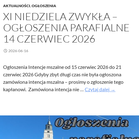
AKTUALNOŚCI
,
OGŁOSZENIA
XI NIEDZIELA ZWYKŁA –
OGŁOSZENIA PARAFIALNE
14 CZERWIEC 2026
2026-06-16
Ogłoszenia Intencje mszalne od 15 czerwiec 2026 do 21
czerwiec 2026 Gdyby zbyt długi czas nie była ogłoszona
zamówiona intencja mszalna – prosimy o zgłoszenie tego
XI
kapłanowi. Zamówiona intencja nie …
Czytaj dalej
→
Niedziela
Zwykła
–
Ogłoszenia
parafialne
14