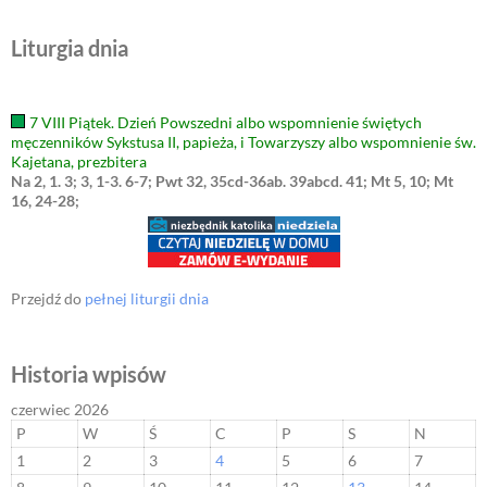
Liturgia dnia
7 VIII Piątek. Dzień Powszedni albo wspomnienie świętych
męczenników Sykstusa II, papieża, i Towarzyszy albo wspomnienie św.
Kajetana, prezbitera
Na 2, 1. 3; 3, 1-3. 6-7; Pwt 32, 35cd-36ab. 39abcd. 41; Mt 5, 10; Mt
16, 24-28;
Przejdź do
pełnej liturgii dnia
Historia wpisów
czerwiec 2026
P
W
Ś
C
P
S
N
1
2
3
4
5
6
7