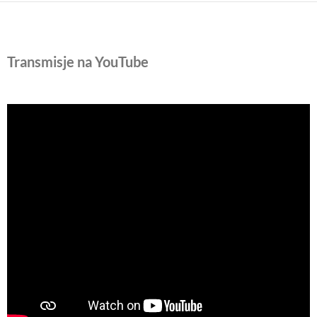
Ogłoszenia
parafialne
21
Transmisje na YouTube
czerwiec
2026