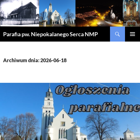
Szukaj
Parafia pw. Niepokalanego Serca NMP
PRZEJDŹ
MENU
DO
GŁÓWN
TREŚCI
Archiwum dnia: 2026-06-18