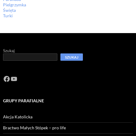
Pielgrzymka
Święta
Turki
Szukaj
SZUKAJ
Facebook
https://www.youtube.com/channel/U
GRUPY PARAFIALNE
Akcja Katolicka
Bractwo Małych Stópek – pro life