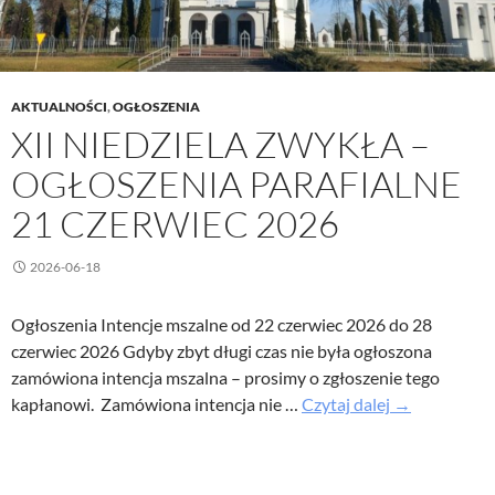
AKTUALNOŚCI
,
OGŁOSZENIA
XII NIEDZIELA ZWYKŁA –
OGŁOSZENIA PARAFIALNE
21 CZERWIEC 2026
2026-06-18
Ogłoszenia Intencje mszalne od 22 czerwiec 2026 do 28
czerwiec 2026 Gdyby zbyt długi czas nie była ogłoszona
zamówiona intencja mszalna – prosimy o zgłoszenie tego
XII
kapłanowi. Zamówiona intencja nie …
Czytaj dalej
→
Niedziela
Zwykła
–