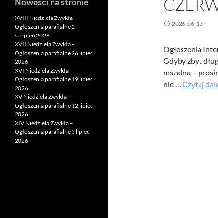
CZERW
Nowości na stronie
XVIII Niedziela Zwykła –
2026-06-13
Ogłoszenia parafialne 2
sierpień 2026
XVII Niedziela Zwykła –
Ogłoszenia Inte
Ogłoszenia parafialne 26 lipiec
Gdyby zbyt dług
2026
XVI Niedziela Zwykła –
mszalna – prosi
Ogłoszenia parafialne 19 lipiec
nie …
Czytaj dal
2026
XV Niedziela Zwykła –
Ogłoszenia parafialne 12 lipiec
2026
XIV Niedziela Zwykła –
Ogłoszenia parafialne 5 lipiec
2026