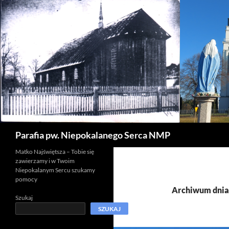
Szukaj
Parafia pw. Niepokalanego Serca NMP
Matko Najświętsza – Tobie się
zawierzamy i w Twoim
Niepokalanym Sercu szukamy
pomocy
Archiwum dnia
Szukaj
SZUKAJ