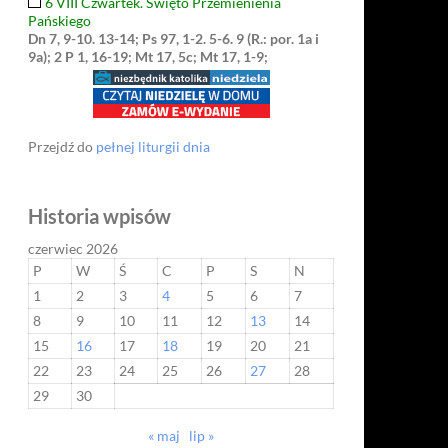
6 VIII Czwartek. Święto Przemienienia
Pańskiego
Dn 7, 9-10. 13-14; Ps 97, 1-2. 5-6. 9 (R.: por. 1a i
9a); 2 P 1, 16-19; Mt 17, 5c; Mt 17, 1-9;
Przejdź do
pełnej liturgii dnia
Historia wpisów
czerwiec 2026
P
W
Ś
C
P
S
N
1
2
3
4
5
6
7
8
9
10
11
12
13
14
15
16
17
18
19
20
21
22
23
24
25
26
27
28
29
30
« maj
lip »