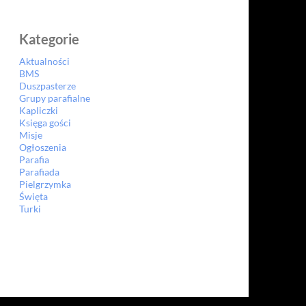
Kategorie
Aktualności
BMS
Duszpasterze
Grupy parafialne
Kapliczki
Księga gości
Misje
Ogłoszenia
Parafia
Parafiada
Pielgrzymka
Święta
Turki