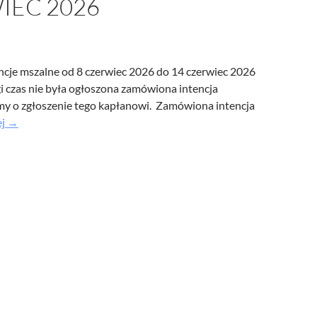
IEC 2026
ncje mszalne od 8 czerwiec 2026 do 14 czerwiec 2026
i czas nie była ogłoszona zamówiona intencja
my o zgłoszenie tego kapłanowi. Zamówiona intencja
X
ej
→
Niedziela
Zwykła
–
Ogłoszenia
parafialne
7
czerwiec
2026