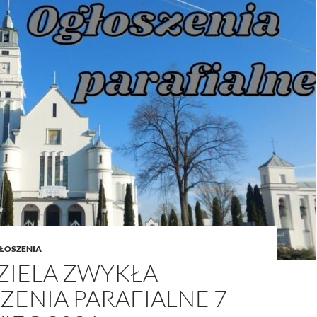
/UCeN8ciSo_a79igwmwNXx2qw
ŁOSZENIA
ZIELA ZWYKŁA –
ZENIA PARAFIALNE 7