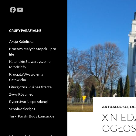
Facebook
https://www.youtube.com/channel
GRUPY PARAFIALNE
Akcja Katolicka
Bractwo Małych Stópek – pro
life
Katolickie Stowarzyszenie
Młodzieży
Krucjata Wyzwolenia
Człowieka
Liturgiczna Służba Ołtarza
Żywy Różaniec
Rycerstwo Niepokalanej
AKTUALNOŚCI
,
OG
Schola dziecięca
X NIED
Turki Parafii Budy Łańcuckie
OGŁOS