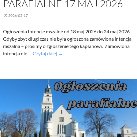
PARAFIALNE 17 MAJ 2026
2026-05-17
Ogłoszenia Intencje mszalne od 18 maj 2026 do 24 maj 2026
Gdyby zbyt długi czas nie była ogłoszona zamówiona intencja
mszalna – prosimy o zgłoszenie tego kapłanowi. Zamówiona
Uroczystość
intencja nie …
Czytaj dalej
→
Wniebowstąpienia
Pańskiego
–
Ogłoszenia
parafialne
17
maj
2026