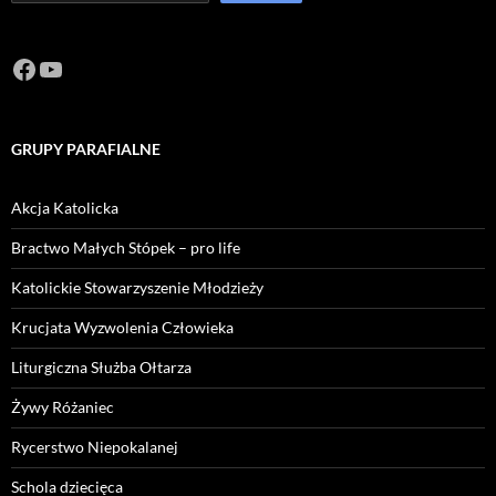
Facebook
https://www.youtube.com/channel/U
GRUPY PARAFIALNE
Akcja Katolicka
Bractwo Małych Stópek – pro life
Katolickie Stowarzyszenie Młodzieży
Krucjata Wyzwolenia Człowieka
Liturgiczna Służba Ołtarza
Żywy Różaniec
Rycerstwo Niepokalanej
Schola dziecięca