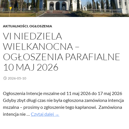
AKTUALNOŚCI
,
OGŁOSZENIA
VI NIEDZIELA
WIELKANOCNA –
OGŁOSZENIA PARAFIALNE
10 MAJ 2026
2026-05-10
Ogłoszenia Intencje mszalne od 11 maj 2026 do 17 maj 2026
Gdyby zbyt długi czas nie była ogłoszona zamówiona intencja
mszalna – prosimy o zgłoszenie tego kapłanowi. Zamówiona
VI
intencja nie …
Czytaj dalej
→
Niedziela
Wielkanocna