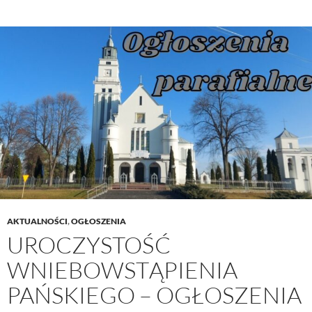
Ducha
Świętego
–
Ogłoszenia
parafialne
24
maj
2026
AKTUALNOŚCI
,
OGŁOSZENIA
UROCZYSTOŚĆ
WNIEBOWSTĄPIENIA
PAŃSKIEGO – OGŁOSZENIA