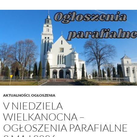
–
Ogłoszenia
parafialne
10
maj
2026
AKTUALNOŚCI
,
OGŁOSZENIA
V NIEDZIELA
WIELKANOCNA –
OGŁOSZENIA PARAFIALNE