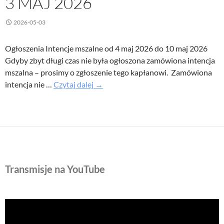
3 MAJ 2026
2026-05-03
Ogłoszenia Intencje mszalne od 4 maj 2026 do 10 maj 2026
Gdyby zbyt długi czas nie była ogłoszona zamówiona intencja
mszalna – prosimy o zgłoszenie tego kapłanowi. Zamówiona
V
intencja nie …
Czytaj dalej
→
Niedziela
Wielkanocna
–
Ogłoszenia
parafialne
3
Transmisje na YouTube
maj
2026