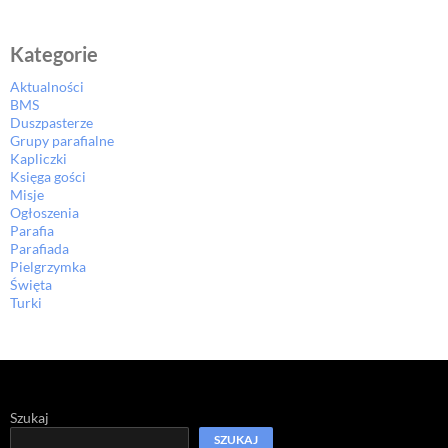
Kategorie
Aktualności
BMS
Duszpasterze
Grupy parafialne
Kapliczki
Księga gości
Misje
Ogłoszenia
Parafia
Parafiada
Pielgrzymka
Święta
Turki
Szukaj
SZUKAJ