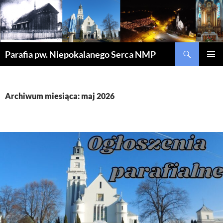
Szukaj
Parafia pw. Niepokalanego Serca NMP
PRZEJDŹ
MENU
DO
GŁÓWN
TREŚCI
Archiwum miesiąca: maj 2026