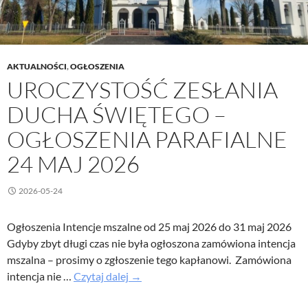
AKTUALNOŚCI
,
OGŁOSZENIA
UROCZYSTOŚĆ ZESŁANIA
DUCHA ŚWIĘTEGO –
OGŁOSZENIA PARAFIALNE
24 MAJ 2026
2026-05-24
Ogłoszenia Intencje mszalne od 25 maj 2026 do 31 maj 2026
Gdyby zbyt długi czas nie była ogłoszona zamówiona intencja
mszalna – prosimy o zgłoszenie tego kapłanowi. Zamówiona
Uroczystość
intencja nie …
Czytaj dalej
→
Zesłania