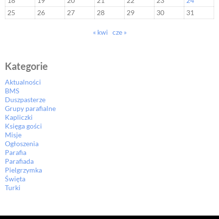
18
19
20
21
22
23
24
25
26
27
28
29
30
31
« kwi
cze »
Kategorie
Aktualności
BMS
Duszpasterze
Grupy parafialne
Kapliczki
Księga gości
Misje
Ogłoszenia
Parafia
Parafiada
Pielgrzymka
Święta
Turki