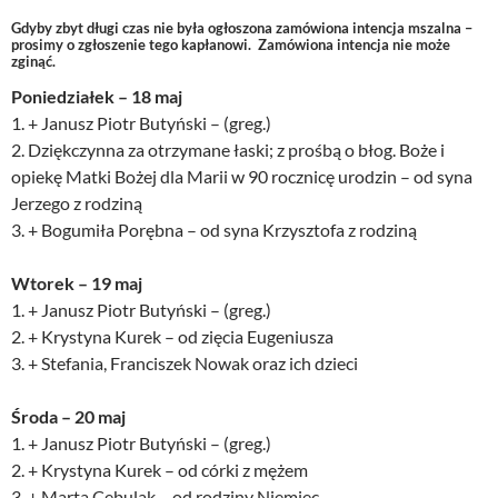
Gdyby zbyt długi czas nie była ogłoszona zamówiona intencja mszalna –
prosimy o zgłoszenie tego kapłanowi. Zamówiona intencja nie może
zginąć.
Poniedziałek – 18 maj
1. + Janusz Piotr Butyński – (greg.)
2. Dziękczynna za otrzymane łaski; z prośbą o błog. Boże i
opiekę Matki Bożej dla Marii w 90 rocznicę urodzin – od syna
Jerzego z rodziną
3. + Bogumiła Porębna – od syna Krzysztofa z rodziną
Wtorek – 19 maj
1. + Janusz Piotr Butyński – (greg.)
2. + Krystyna Kurek – od zięcia Eugeniusza
3. + Stefania, Franciszek Nowak oraz ich dzieci
Środa – 20 maj
1. + Janusz Piotr Butyński – (greg.)
2. + Krystyna Kurek – od córki z mężem
3. + Marta Cebulak – od rodziny Niemiec