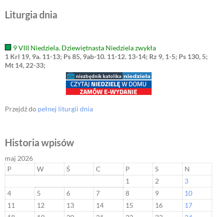
Liturgia dnia
9 VIII Niedziela. Dziewiętnasta Niedziela zwykła
1 Krl 19, 9a. 11-13; Ps 85, 9ab-10. 11-12. 13-14; Rz 9, 1-5; Ps 130, 5;
Mt 14, 22-33;
Przejdź do
pełnej liturgii dnia
Historia wpisów
maj 2026
P
W
Ś
C
P
S
N
1
2
3
4
5
6
7
8
9
10
11
12
13
14
15
16
17