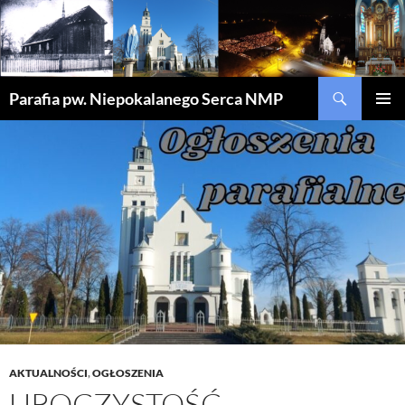
Szukaj
Parafia pw. Niepokalanego Serca NMP
PRZEJDŹ
MENU
DO
GŁÓWN
TREŚCI
AKTUALNOŚCI
,
OGŁOSZENIA
UROCZYSTOŚĆ