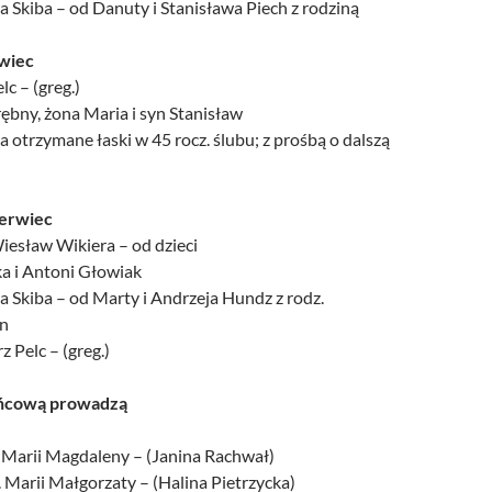
 Skiba – od Danuty i Stanisława Piech z rodziną
rwiec
lc – (greg.)
ębny, żona Maria i syn Stanisław
a otrzymane łaski w 45 rocz. ślubu; z prośbą o dalszą
zerwiec
Wiesław Wikiera – od dzieci
a i Antoni Głowiak
a Skiba – od Marty i Andrzeja Hundz z rodz.
an
z Pelc – (greg.)
ńcową prowadzą
. Marii Magdaleny – (Janina Rachwał)
 Marii Małgorzaty – (Halina Pietrzycka)