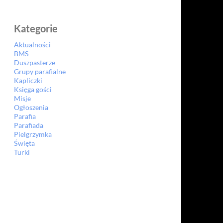
Kategorie
Aktualności
BMS
Duszpasterze
Grupy parafialne
Kapliczki
Księga gości
Misje
Ogłoszenia
Parafia
Parafiada
Pielgrzymka
Święta
Turki