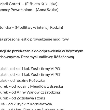
 Marii Goretti – (Elżbieta Kukulska)
Pomocy Powołaniom – (Anna Szular)
tolicka – (Modlitwy w intencji Rodzin)
a proszona jest o prowadzenie modlitwy
encji do przekazania do odprawienia w Wyższym
chownym w Przemyśluodlitwę Różańcową
lak – od kol. i kol. Zosi z firmy VIPO
lak – od kol. i kol. Zosi z firmy VIPO
ulak – od rodziny Pożyczka
Kurek – od rodziny Mendlów z Brzeska
Kurek – od Anny Wanowicz z rodziną
Kurek – od Zdzisława z żoną
pula – od kuzynki z Korniaktowa
ula – od Marii Daniela ze Świętoniowej