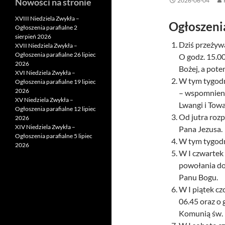
Nowości na stronie
2026-06-04
XVIII Niedziela Zwykła –
Ogłoszeni
Ogłoszenia parafialne 2
sierpień 2026
Dziś przeżyw
XVII Niedziela Zwykła –
Ogłoszenia parafialne 26 lipiec
O godz. 15.0
2026
Bożej, a pot
XVI Niedziela Zwykła –
W tym tygodn
Ogłoszenia parafialne 19 lipiec
2026
– wspomnieni
XV Niedziela Zwykła –
Lwangi i Towa
Ogłoszenia parafialne 12 lipiec
Od jutra roz
2026
XIV Niedziela Zwykła –
Pana Jezusa.
Ogłoszenia parafialne 5 lipiec
W tym tygodni
2026
W I czwartek
powołania do 
Panu Bogu.
W I piątek cz
06.45 oraz o 
Komunią św.