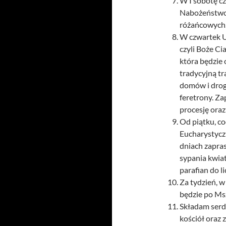
W I sobotę c
Nabożeństwo 
różańcowych
W czwartek U
czyli Boże Ci
która będzie 
tradycyjną t
domów i drogi
feretrony. Z
procesję ora
Od piątku, c
Eucharystycz
dniach zapra
sypania kwiat
parafian do l
Za tydzień, w
będzie po Msz
Składam serde
kościół oraz 