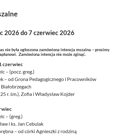
szalne
ec 2026 do 7 czerwiec 2026
zas nie była ogłoszona zamówiona intencja mszalna – prosimy
kapłanowi. Zamówiona intencja nie może zginąć.
1 czerwiec
lc – (pocz. greg.)
ek – od Grona Pedagogicznego i Pracowników
 Białobrzegach
25 r. śm.), Zofia i Władysław Kojder
rwiec
lc – (greg.)
sław i ks. Jan Cebulak
rębna – od córki Agnieszki z rodziną