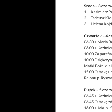
Środa – 3 czer
1. + Kazimierz Pe
2. + Tadeusz Kło
3. + Helena Kojde
Czwartek – 4 c
06.30 + Maria Ba
08.00 + Kazimier
10.00 Za parafi
10.00 Dziękczynn
Matki Bożej dla 
15.00 O łaskę ur
Rejonu p. Rysza
Piątek – 5 czer
06.45 + Kazimier
06.45 O łaskę zdr
18.00 + Jakub i 