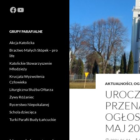
Facebook
https://www.youtube.com/channel
GRUPY PARAFIALNE
Akcja Katolicka
Bractwo Małych Stópek – pro
life
Katolickie Stowarzyszenie
Młodzieży
Krucjata Wyzwolenia
Człowieka
AKTUALNOŚCI
,
OG
Liturgiczna Służba Ołtarza
UROCZ
Żywy Różaniec
PRZEN
Rycerstwo Niepokalanej
Schola dziecięca
OGŁOS
Turki Parafii Budy Łańcuckie
MAJ 20