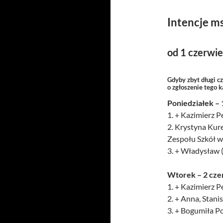
Intencje m
od 1 czerwi
Gdyby zbyt długi c
o zgłoszenie tego 
Poniedziałek – 
1. + Kazimierz Pe
2. Krystyna Kur
Zespołu Szkół w
3. + Władysław (
Wtorek – 2 cze
1. + Kazimierz Pe
2. + Anna, Stani
3. + Bogumiła Po