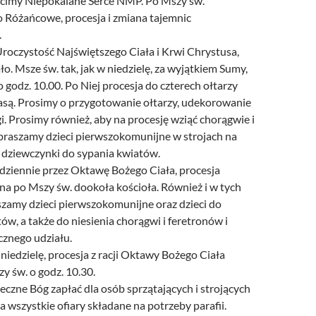
zcimy Niepokalane Serce NMP. Po Mszy św.
Różańcowe, procesja i zmiana tajemnic
.
roczystość Najświętszego Ciała i Krwi Chrystusa,
ało. Msze św. tak, jak w niedzielę, za wyjątkiem Sumy,
o godz. 10.00. Po Niej procesja do czterech ołtarzy
rasą. Prosimy o przygotowanie ołtarzy, udekorowanie
. Prosimy również, aby na procesję wziąć chorągwie i
apraszamy dzieci pierwszokomunijne w strojach na
z dziewczynki do sypania kwiatów.
odziennie przez Oktawę Bożego Ciała, procesja
na po Mszy św. dookoła kościoła. Również i w tych
szamy dzieci pierwszokomunijne oraz dzieci do
ów, a także do niesienia chorągwi i feretronów i
icznego udziału.
 niedzielę, procesja z racji Oktawy Bożego Ciała
y św. o godz. 10.30.
czne Bóg zapłać dla osób sprzątających i strojących
za wszystkie ofiary składane na potrzeby parafii.