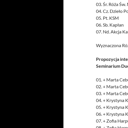
03. Śr. Róża Św.
04. Cz. Dzieło 
05. Pt. KSM
06. Sb. Kapłan
07. Nd. Akcja Ka
Wyznaczona Róż
Propozycja int
Seminarium Du
01. + Marta Cebu
02. + Marta Cebu
03. + Marta Ceb
04. + Krystyna 
05. + Krystyna 
06. + Krystyna 
07. + Zofia Har
08. + Zofia Harp