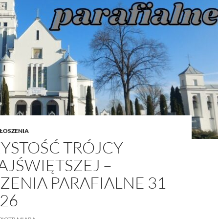
/UCeN8ciSo_a79igwmwNXx2qw
ŁOSZENIA
YSTOŚĆ TRÓJCY
AJŚWIĘTSZEJ –
ZENIA PARAFIALNE 31
26