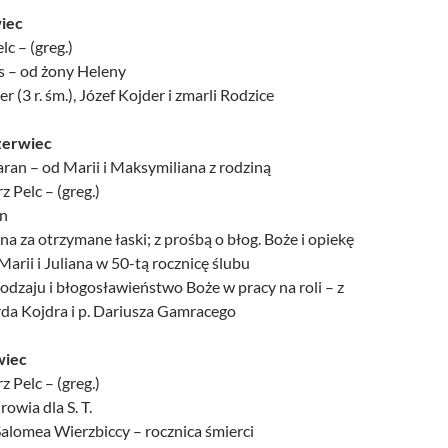
wiec
lc – (greg.)
s – od żony Heleny
r (3 r. śm.), Józef Kojder i zmarli Rodzice
zerwiec
ran – od Marii i Maksymiliana z rodziną
z Pelc – (greg.)
an
a za otrzymane łaski; z prośbą o błog. Boże i opiekę
Marii i Juliana w 50-tą rocznicę ślubu
odzaju i błogosławieństwo Boże w pracy na roli – z
rda Kojdra i p. Dariusza Gamracego
wiec
z Pelc – (greg.)
owia dla S. T.
Salomea Wierzbiccy – rocznica śmierci