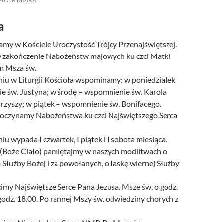
PIOTR MIARA
a
amy w Kościele Uroczystość Trójcy Przenajświętszej.
0 zakończenie Nabożeństw majowych ku czci Matki
em Msza św.
iu w Liturgii Kościoła wspominamy: w poniedziałek
e św. Justyna; w środę – wspomnienie św. Karola
rzyszy; w piątek – wspomnienie św. Bonifacego.
poczynamy Nabożeństwa ku czci Najświętszego Serca
u wypada I czwartek, I piątek i I sobota miesiąca.
 (Boże Ciało) pamiętajmy w naszych modlitwach o
Służby Bożej i za powołanych, o łaskę wiernej Służby
cimy Najświętsze Serce Pana Jezusa. Msze św. o godz.
godz. 18.00. Po rannej Mszy św. odwiedziny chorych z