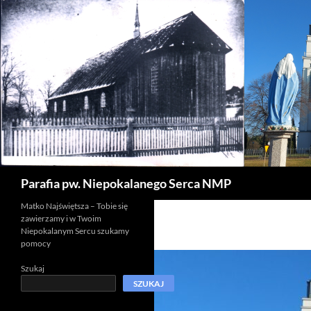
Szukaj
Parafia pw. Niepokalanego Serca NMP
Matko Najświętsza – Tobie się
zawierzamy i w Twoim
Niepokalanym Sercu szukamy
pomocy
Szukaj
SZUKAJ