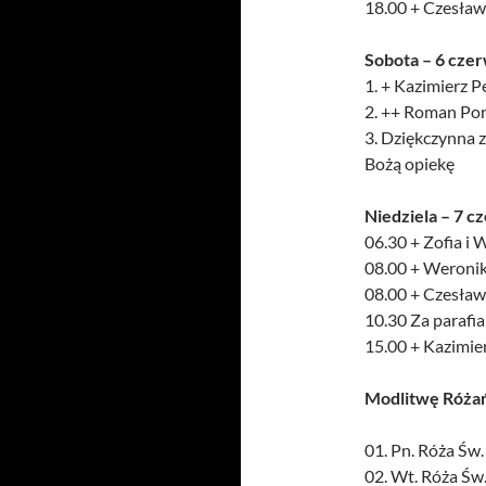
18.00 + Czesława
Sobota – 6 cze
1. + Kazimierz Pe
2. ++ Roman Por
3. Dziękczynna z
Bożą opiekę
Niedziela – 7 c
06.30 + Zofia i 
08.00 + Weronik
08.00 + Czesław
10.30 Za parafi
15.00 + Kazimier
Modlitwę Róża
01. Pn. Róża Św
02. Wt. Róża Św.