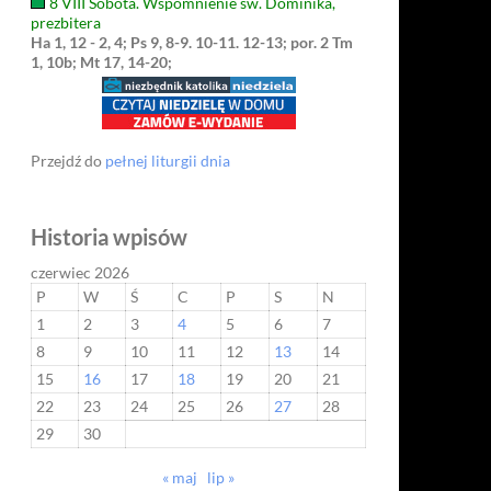
8 VIII Sobota. Wspomnienie św. Dominika,
prezbitera
Ha 1, 12 - 2, 4; Ps 9, 8-9. 10-11. 12-13; por. 2 Tm
1, 10b; Mt 17, 14-20;
Przejdź do
pełnej liturgii dnia
Historia wpisów
czerwiec 2026
P
W
Ś
C
P
S
N
1
2
3
4
5
6
7
8
9
10
11
12
13
14
15
16
17
18
19
20
21
22
23
24
25
26
27
28
29
30
« maj
lip »