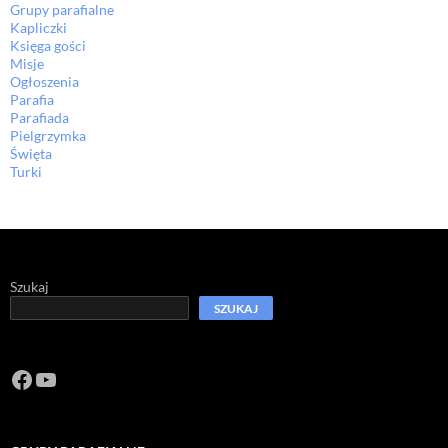
Grupy parafialne
Kapliczki
Księga gości
Misje
Ogłoszenia
Parafia
Parafiada
Pielgrzymka
Święta
Turki
Szukaj
SZUKAJ
Facebook
https://www.youtube.com/channel/U