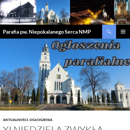
Szukaj
Parafia pw. Niepokalanego Serca NMP
PRZEJDŹ
MENU
DO
GŁÓWN
TREŚCI
AKTUALNOŚCI
,
OGŁOSZENIA
XI NIEDZIELA ZWYKŁA –