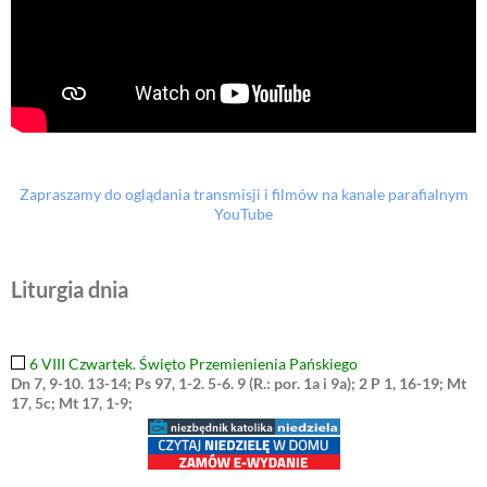
Zapraszamy do oglądania transmisji i filmów na kanale parafialnym
YouTube
Liturgia dnia
6 VIII Czwartek. Święto Przemienienia Pańskiego
Dn 7, 9-10. 13-14; Ps 97, 1-2. 5-6. 9 (R.: por. 1a i 9a); 2 P 1, 16-19; Mt
17, 5c; Mt 17, 1-9;