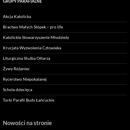
GRUPY PARAFIALNE
Akcja Katolicka
Bractwo Małych Stópek – pro life
Katolickie Stowarzyszenie Młodzieży
Krucjata Wyzwolenia Człowieka
Liturgiczna Służba Ołtarza
Żywy Różaniec
Rycerstwo Niepokalanej
Schola dziecięca
Turki Parafii Budy Łańcuckie
Nowości na stronie