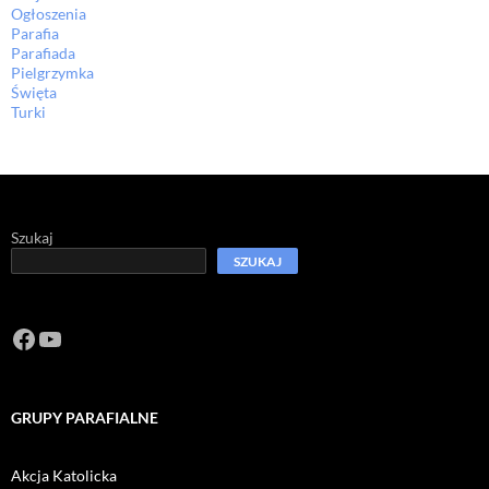
Ogłoszenia
Parafia
Parafiada
Pielgrzymka
Święta
Turki
Szukaj
SZUKAJ
Facebook
https://www.youtube.com/channel/U
GRUPY PARAFIALNE
Akcja Katolicka