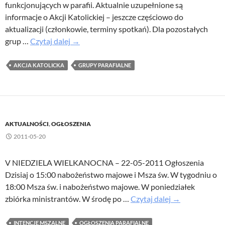
funkcjonujących w parafii. Aktualnie uzupełnione są
informacje o Akcji Katolickiej – jeszcze częściowo do
aktualizacji (członkowie, terminy spotkań). Dla pozostałych
Grupy
grup …
Czytaj dalej
→
parafialne
dodane
AKCJA KATOLICKA
GRUPY PARAFIALNE
AKTUALNOŚCI
,
OGŁOSZENIA
2011-05-20
V NIEDZIELA WIELKANOCNA – 22-05-2011 Ogłoszenia
Dzisiaj o 15:00 nabożeństwo majowe i Msza św. W tygodniu o
18:00 Msza św. i nabożeństwo majowe. W poniedziałek
zbiórka ministrantów. W środę po …
Czytaj dalej
→
INTENCJE MSZALNE
OGŁOSZENIA PARAFIALNE