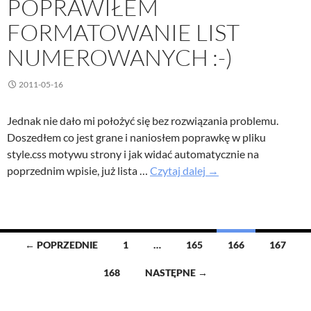
POPRAWIŁEM
FORMATOWANIE LIST
NUMEROWANYCH :-)
2011-05-16
Jednak nie dało mi położyć się bez rozwiązania problemu.
Doszedłem co jest grane i naniosłem poprawkę w pliku
style.css motywu strony i jak widać automatycznie na
Poprawiłem
poprzednim wpisie, już lista …
Czytaj dalej
→
formatowanie
list
numerowanych
Nawigacja
← POPRZEDNIE
1
…
165
166
167
po
168
NASTĘPNE →
wpisach