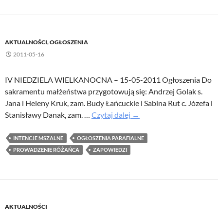
nowych
pozycji
AKTUALNOŚCI
,
OGŁOSZENIA
2011-05-16
IV NIEDZIELA WIELKANOCNA – 15-05-2011 Ogłoszenia Do
sakramentu małżeństwa przygotowują się: Andrzej Golak s.
Jana i Heleny Kruk, zam. Budy Łańcuckie i Sabina Rut c. Józefa i
Stanisławy Danak, zam. …
Czytaj dalej
→
INTENCJE MSZALNE
OGŁOSZENIA PARAFIALNE
PROWADZENIE RÓŻAŃCA
ZAPOWIEDZI
AKTUALNOŚCI