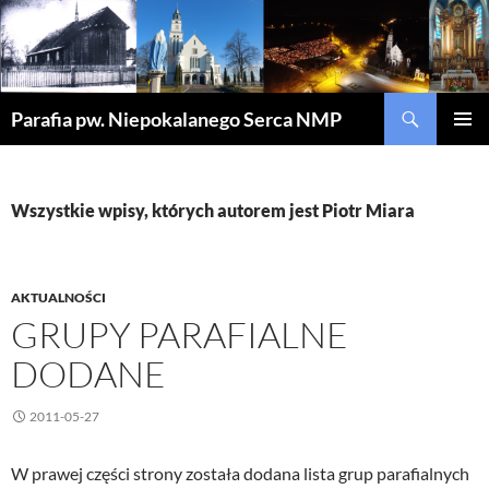
Szukaj
Parafia pw. Niepokalanego Serca NMP
PRZEJDŹ
MENU
DO
GŁÓWN
TREŚCI
Wszystkie wpisy, których autorem jest Piotr Miara
AKTUALNOŚCI
GRUPY PARAFIALNE
DODANE
2011-05-27
W prawej części strony została dodana lista grup parafialnych