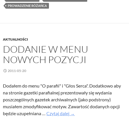
PROWADZENIE RÓŻAŃCA
AKTUALNOŚCI
DODANIE W MENU
NOWYCH POZYCJI
2011-05-20
Dodałem do menu "O parafii" i "Głos Serca". Dodatkowo aby
na stronie gazetki parafialnej prezentowały się wydania
poszczególnych gazetek archiwalnych (jako podstrony)
musiałem zmodyfikować motyw. Zawartość dodanych opcji
Dodanie
będzie uzupełniana …
Czytaj dalej
→
w
menu