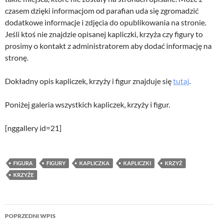
czasem dzięki informacjom od parafian uda się zgromadzić
dodatkowe informacje i zdjęcia do opublikowania na stronie.
Jeśli ktoś nie znajdzie opisanej kapliczki, krzyża czy figury to
prosimy o kontakt z administratorem aby dodać informację na
stronę.
Dokładny opis kapliczek, krzyży i figur znajduje się
tutaj
.
Poniżej galeria wszystkich kapliczek, krzyży i figur.
[nggallery id=21]
FIGURA
FIGURY
KAPLICZKA
KAPLICZKI
KRZYŻ
KRZYŻE
Nawigacja
POPRZEDNI WPIS