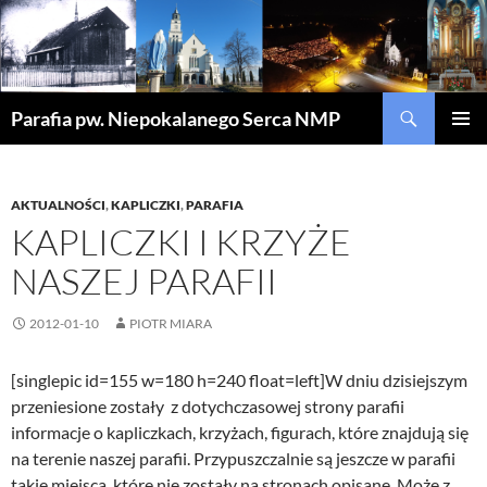
Szukaj
Parafia pw. Niepokalanego Serca NMP
PRZEJDŹ
MENU
DO
GŁÓWN
TREŚCI
AKTUALNOŚCI
,
KAPLICZKI
,
PARAFIA
KAPLICZKI I KRZYŻE
NASZEJ PARAFII
2012-01-10
PIOTR MIARA
[singlepic id=155 w=180 h=240 float=left]W dniu dzisiejszym
przeniesione zostały z dotychczasowej strony parafii
informacje o kapliczkach, krzyżach, figurach, które znajdują się
na terenie naszej parafii. Przypuszczalnie są jeszcze w parafii
takie miejsca, które nie zostały na stronach opisane. Może z