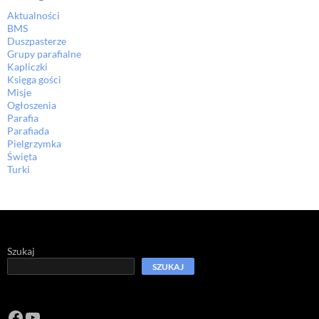
Aktualności
BMS
Duszpasterze
Grupy parafialne
Kapliczki
Księga gości
Misje
Ogłoszenia
Parafia
Parafiada
Pielgrzymka
Święta
Turki
Szukaj
SZUKAJ
Facebook
https://www.youtube.com/channel/U