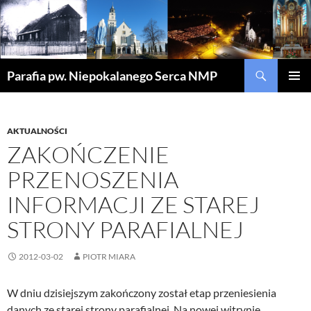
Szukaj
Parafia pw. Niepokalanego Serca NMP
PRZEJDŹ
MENU
DO
GŁÓWN
TREŚCI
AKTUALNOŚCI
ZAKOŃCZENIE
PRZENOSZENIA
INFORMACJI ZE STAREJ
STRONY PARAFIALNEJ
2012-03-02
PIOTR MIARA
W dniu dzisiejszym zakończony został etap przeniesienia
danych ze starej strony parafialnej. Na nowej witrynie