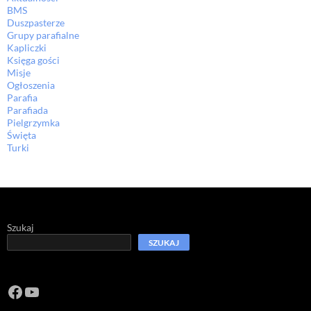
BMS
Duszpasterze
Grupy parafialne
Kapliczki
Księga gości
Misje
Ogłoszenia
Parafia
Parafiada
Pielgrzymka
Święta
Turki
Szukaj
SZUKAJ
Facebook
https://www.youtube.com/channel/U