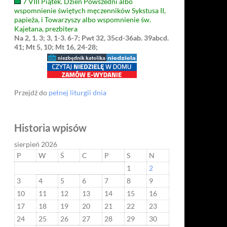
7 VIII Piątek. Dzień Powszedni albo
wspomnienie świętych męczenników Sykstusa II,
papieża, i Towarzyszy albo wspomnienie św.
Kajetana, prezbitera
Na 2, 1. 3; 3, 1-3. 6-7; Pwt 32, 35cd-36ab. 39abcd.
41; Mt 5, 10; Mt 16, 24-28;
Przejdź do
pełnej liturgii dnia
Historia wpisów
sierpień 2026
P
W
Ś
C
P
S
N
1
2
3
4
5
6
7
8
9
10
11
12
13
14
15
16
17
18
19
20
21
22
23
24
25
26
27
28
29
30