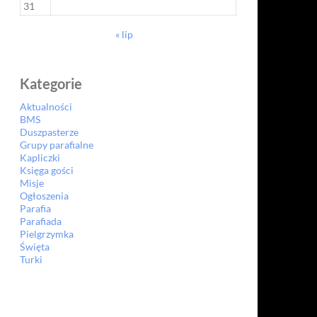
31
« lip
Kategorie
Aktualności
BMS
Duszpasterze
Grupy parafialne
Kapliczki
Księga gości
Misje
Ogłoszenia
Parafia
Parafiada
Pielgrzymka
Święta
Turki