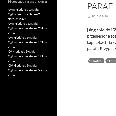
Nowości na stronie
PARAFI
XVIII Niedziela Zwykła –
Ogłoszenia parafialne 2
2012-01-10
sierpień 2026
XVII Niedziela Zwykła –
Ogłoszenia parafialne 26 lipiec
[singlepic id=1
2026
przeniesione zos
XVI Niedziela Zwykła –
kapliczkach, krzy
Ogłoszenia parafialne 19 lipiec
2026
parafii. Przypusz
XV Niedziela Zwykła –
Ogłoszenia parafialne 12 lipiec
2026
FIGURA
FIGU
XIV Niedziela Zwykła –
Ogłoszenia parafialne 5 lipiec
2026