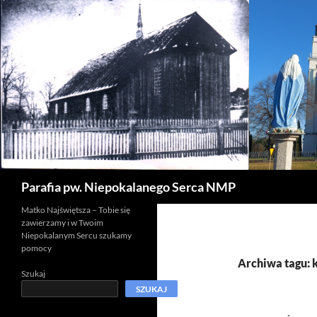
Szukaj
Parafia pw. Niepokalanego Serca NMP
Matko Najświętsza – Tobie się
zawierzamy i w Twoim
Niepokalanym Sercu szukamy
pomocy
Archiwa tagu: 
Szukaj
SZUKAJ