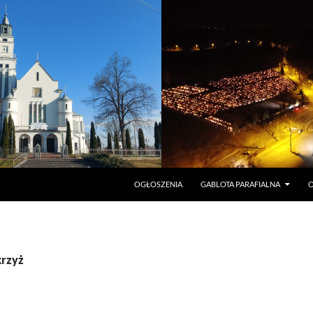
PRZEJDŹ DO TREŚCI
OGŁOSZENIA
GABLOTA PARAFIALNA
O
krzyż