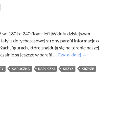
I
55 w=180 h=240 float=left]W dniu dzisiejszym
tały z dotychczasowej strony parafii informacje o
żach, figurach, które znajdują się na terenie naszej
Kapliczki
czalnie są jeszcze w parafii …
Czytaj dalej
→
i
krzyże
RY
KAPLICZKA
KAPLICZKI
KRZYŻ
KRZYŻE
naszej
parafii