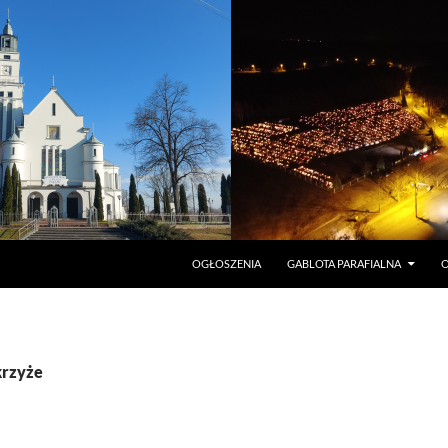
PRZEJDŹ DO TREŚCI
OGŁOSZENIA
GABLOTA PARAFIALNA
O
krzyże