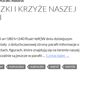
PLICZKI
,
PARAFIA
/UCeN8ciSo_a79igwmwNXx2qw
ZKI I KRZYŻE NASZEJ
I
55 w=180 h=240 float=left]W dniu dzisiejszym
tały z dotychczasowej strony parafii informacje o
żach, figurach, które znajdują się na terenie naszej
Kapliczki
czalnie są jeszcze w parafii …
Czytaj dalej
→
i
krzyże
RY
KAPLICZKA
KAPLICZKI
KRZYŻ
KRZYŻE
naszej
parafii