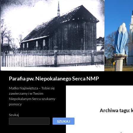
Szukaj
Parafia pw. Niepokalanego Serca NMP
Matko Najświętsza – Tobie się
zawierzamy i w Twoim
Niepokalanym Sercu szukamy
pomocy
Archiwa tagu: 
Szukaj
SZUKAJ