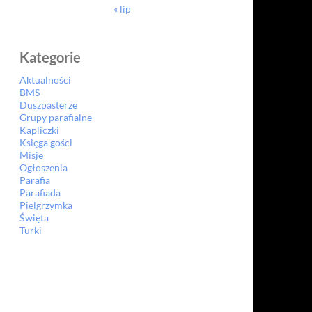
« lip
Kategorie
Aktualności
BMS
Duszpasterze
Grupy parafialne
Kapliczki
Księga gości
Misje
Ogłoszenia
Parafia
Parafiada
Pielgrzymka
Święta
Turki