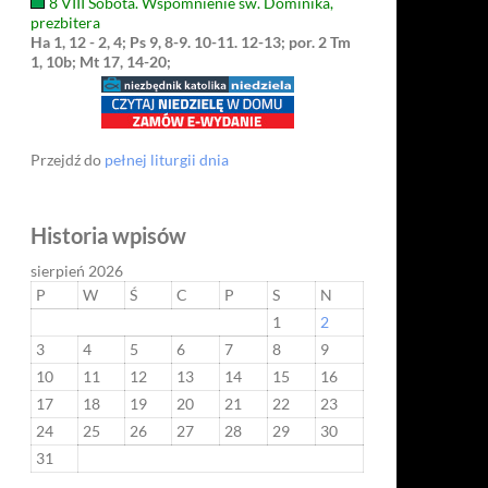
8 VIII Sobota. Wspomnienie św. Dominika,
prezbitera
Ha 1, 12 - 2, 4; Ps 9, 8-9. 10-11. 12-13; por. 2 Tm
1, 10b; Mt 17, 14-20;
Przejdź do
pełnej liturgii dnia
Historia wpisów
sierpień 2026
P
W
Ś
C
P
S
N
1
2
3
4
5
6
7
8
9
10
11
12
13
14
15
16
17
18
19
20
21
22
23
24
25
26
27
28
29
30
31