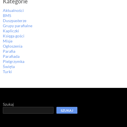
Kategorie
Aktualności
BMS
Duszpasterze
Grupy parafialne
Kapliczki
Księga gości
Misje
Ogłoszenia
Parafia
Parafiada
Pielgrzymka
Święta
Turki
Szukaj
SZUKAJ