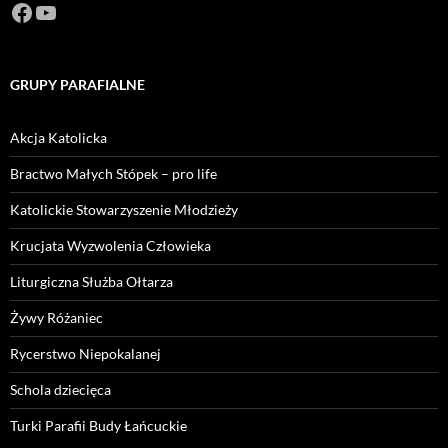
Facebook
https://www.youtube.com/channel/U
GRUPY PARAFIALNE
Akcja Katolicka
Bractwo Małych Stópek – pro life
Katolickie Stowarzyszenie Młodzieży
Krucjata Wyzwolenia Człowieka
Liturgiczna Służba Ołtarza
Żywy Różaniec
Rycerstwo Niepokalanej
Schola dziecięca
Turki Parafii Budy Łańcuckie