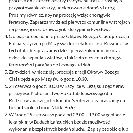
procesja do czterech ołtarzy tradycyjną trasą. Prosimy o
przygotowanie ołtarzy, udekorowanie domów i drogi.
Prosimy również, aby na procesję wziąć chorągwie i
feretrony. Zapraszamy dzieci pierwszokomunijne w strojach
na procesję oraz dziewczynki do sypania kwiatów.
Od piątku, codziennie przez Oktawę Bożego Ciała, procesja
Eucharystyczna po Mszy św. dookoła kościoła. Również i w
tych dniach zapraszamy dzieci pierwszokomunijne oraz
dzieci do sypania kwiatów, a także do niesienia chorągwi i
feretronów i parafian do licznego udziału.
Za tydzień, w niedzielę, procesja z racji Oktawy Bożego
Ciała będzie po Mszy św. o godz. 10.30.
21 czerwca o godz. 10.00 w Bazylice w Leżajsku będziemy
przeżywać Nabożeństwo Roku Jubileuszowego dla
Rodziców z naszego Dekanatu. Serdecznie zapraszamy na
to spotkanie u tronu Matki Bożej.
W środę 25 czerwca w godz. od 09.00 – 13.00 w gabinecie
lekarskim w Budach Łańcuckich będzie możliwość
wykonania bezpłatnych badań słuchu. Zapisy osobiście lub