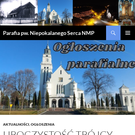
Szukaj
Parafia pw. Niepokalanego Serca NMP
PRZEJDŹ
MENU
DO
GŁÓWN
TREŚCI
AKTUALNOŚCI
,
OGŁOSZENIA
UROCZYSTOŚĆ TRÓJCY