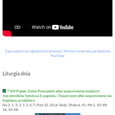
Zapraszamy do oglądania transmisji i filmów na kanale parafialnym
YouTube
Liturgia dnia
7 VIII Piątek. Dzień Powszedni albo wspomnienie świętych
męczenników Sykstusa II, papieża, i Towarzyszy albo wspomnienie św.
Kajetana, prezbitera
Na 2, 1. 3; 3, 1-3. 6-7; Pwt 32, 35cd-36ab. 39abcd. 41; Mt 5, 10; Mt
16, 24-28;