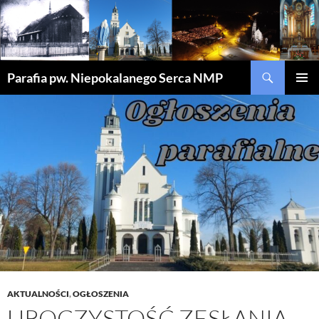
Szukaj
Parafia pw. Niepokalanego Serca NMP
PRZEJDŹ
MENU
DO
GŁÓWN
TREŚCI
AKTUALNOŚCI
,
OGŁOSZENIA
UROCZYSTOŚĆ ZESŁANIA