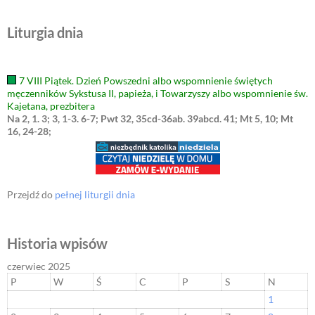
Liturgia dnia
7 VIII Piątek. Dzień Powszedni albo wspomnienie świętych
męczenników Sykstusa II, papieża, i Towarzyszy albo wspomnienie św.
Kajetana, prezbitera
Na 2, 1. 3; 3, 1-3. 6-7; Pwt 32, 35cd-36ab. 39abcd. 41; Mt 5, 10; Mt
16, 24-28;
Przejdź do
pełnej liturgii dnia
Historia wpisów
czerwiec 2025
P
W
Ś
C
P
S
N
1