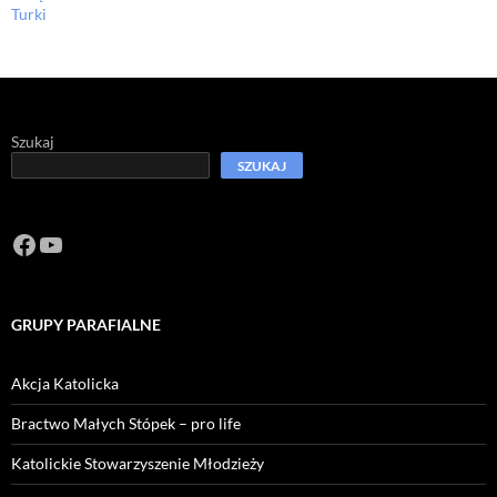
Turki
Szukaj
SZUKAJ
Facebook
https://www.youtube.com/channel/U
GRUPY PARAFIALNE
Akcja Katolicka
Bractwo Małych Stópek – pro life
Katolickie Stowarzyszenie Młodzieży