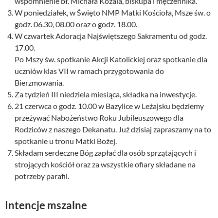
wspomnienie bł. Michała Kozala, biskupa i męczennika.
W poniedziałek, w Święto NMP Matki Kościoła, Msze św. o
godz. 06.30, 08.00 oraz o godz. 18.00.
W czwartek Adoracja Najświętszego Sakramentu od godz.
17.00.
Po Mszy św. spotkanie Akcji Katolickiej oraz spotkanie dla
uczniów klas VII w ramach przygotowania do
Bierzmowania.
Za tydzień III niedziela miesiąca, składka na inwestycje.
21 czerwca o godz. 10.00 w Bazylice w Leżajsku będziemy
przeżywać Nabożeństwo Roku Jubileuszowego dla
Rodziców z naszego Dekanatu. Już dzisiaj zapraszamy na to
spotkanie u tronu Matki Bożej.
Składam serdeczne Bóg zapłać dla osób sprzątających i
strojących kościół oraz za wszystkie ofiary składane na
potrzeby parafii.
Intencje mszalne