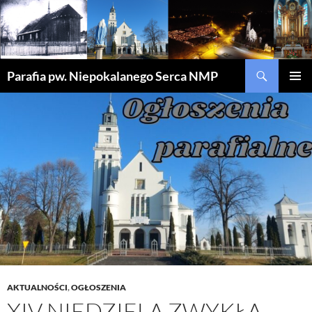
Szukaj
Parafia pw. Niepokalanego Serca NMP
PRZEJDŹ
MENU
DO
GŁÓWN
TREŚCI
AKTUALNOŚCI
,
OGŁOSZENIA
XIV NIEDZIELA ZWYKŁA –