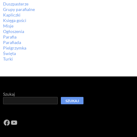
Duszpasterze
Grupy parafialne
Kapliczki
Księga gości
Misje
Ogłoszenia
Parafia
Parafiada
Pielgrzymka
Święta
Turki
Szukaj
SZUKAJ
Facebook
https://www.youtube.com/channel/U