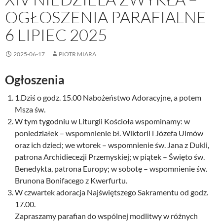
OGŁOSZENIA PARAFIALNE
6 LIPIEC 2025
2025-06-17
PIOTR MIARA
Ogłoszenia
1.Dziś o godz. 15.00 Nabożeństwo Adoracyjne, a potem
Msza św.
W tym tygodniu w Liturgii Kościoła wspominamy: w
poniedziałek – wspomnienie bł. Wiktorii i Józefa Ulmów
oraz ich dzieci; we wtorek – wspomnienie św. Jana z Dukli,
patrona Archidiecezji Przemyskiej; w piątek – Święto św.
Benedykta, patrona Europy; w sobotę – wspomnienie św.
Brunona Bonifacego z Kwerfurtu.
W czwartek adoracja Najświętszego Sakramentu od godz.
17.00.
Zapraszamy parafian do wspólnej modlitwy w różnych