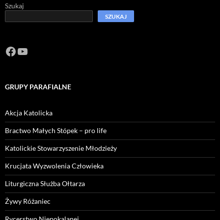
Szukaj
SZUKAJ
Facebook
https://www.youtube.com/channel/U
GRUPY PARAFIALNE
Akcja Katolicka
Bractwo Małych Stópek – pro life
Katolickie Stowarzyszenie Młodzieży
Krucjata Wyzwolenia Człowieka
Liturgiczna Służba Ołtarza
Żywy Różaniec
Rycerstwo Niepokalanej