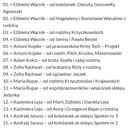
01. + Elżbieta Wacnik – od koleżanek: Danuty, Genowefy,
Agnieszki
02. + Elżbieta Wacnik – od Magdaleny i Stanisława Wanatów z
rodziną
03. + Elżbieta Wacnik – od rodziny Krzyczkowskich
04. + Elżbieta Wacnik – od Janiny i Pawła Bester
05. + Antoni Kojder – od pracowników firmy Tech – Projekt
06. + Antoni Kojder – od rodzin: Pilch, Krućko, Maternowski
07. + Adam Kołcz – od brata Józefa i całej rodziny
08. + Zofia Rachwał – od bratanicy Róży z rodziną
09. + Zofia Rachwał – od sąsiadów: Jaszek
10. + Maria Rupar – od rodziny Krzysztoniów i Krajewskich
11. + Maria Rupar – od współpracowników i właścicieli sklepu
Jedynka
12. + Kazimiera Leja – od Marii, Elżbiety i Daniela Leja
13. + Kazimiera Leja – od Anny i Grzegorza Bajan z rodziną
14. + Andrzej Janusz – od koleżanek ze sklepu Społem nr 3
15. + Andrzej Janusz – od koleżanek ze sklepu Społem nr 1