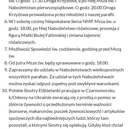
św. O godz. 17.30 Droga Krzyżowa, a po Niej Msza św. i
Nabożeństwo pierwszopiątkowe. O godz. 20.00 Droga
Krzyżowa prowadzona przez młodzież z naszej parafii.
W I sobotę czcimy Niepokalane Serce NMP. Msza św. o
godz. 18.00, po Niej Nabożeństwo różańcowe, procesja z
figurą Matki Bożej Fatimskiej i zmiana tajemnic
różańcowych.
Możliwość Spowiedzi św. codziennie, godzinę przed Mszą
św.
Od jutra Msze św. będą sprawowane o godz. 18.00.
Zapraszamy do udziału w Nabożeństwach wielkopostnych
wszystkich parafian. Za udział w tych Nabożeństwach
można zyskać odpust zupełny pod zwykłymi warunkami.
Polskie Siostry Elżbietanki pracujące w Czarnomorsku
k/Odessy na Ukrainie zwracają się z prośbą o pomoc w
zbiórce żywności o przedłużonym terminie ważności
(konserw, makaronów, puszek żywnościowych) i artykułów
spożywczych dla najbiedniejszych ludzi, którzy tam
pozostali, a którymi Siostry się opiekują. Gdyby ktoś chciał