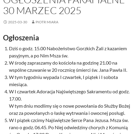
30 MARZEC 2025
2025-03-30
PIOTR MIARA
Ogłoszenia
Dziś o godz. 15.00 Nabożeństwo Gorzkich Żali z kazaniem
pasyjnym, a po Nim Msza św.
W środę zapraszamy do kościoła na godzinę 21.00 na
wspólne czuwanie w 20 rocznicę śmierci św. Jana Pawła II.
W tym tygodniu wypada I czwartek, I piątek i I sobota
miesiąca.
W I czwartek Adoracja Najświętszego Sakramentu od godz.
17.00.
W tym dniu modlimy się o nowe powołania do Służby Bożej
oraz za powołanych o łaskę wytrwania i owocnej posługi.
W I piątek czcimy Najświętsze Serce Pana Jezusa. Msza św.
rano o godz. 06.45. Po Niej odwiedziny chorych z Komunią