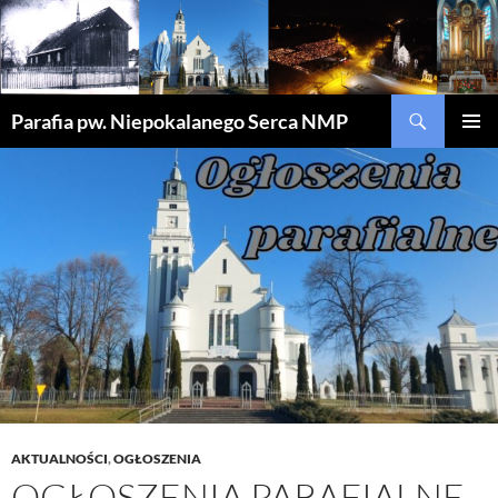
Szukaj
Parafia pw. Niepokalanego Serca NMP
PRZEJDŹ
MENU
DO
GŁÓWN
TREŚCI
AKTUALNOŚCI
,
OGŁOSZENIA
OGŁOSZENIA PARAFIALNE