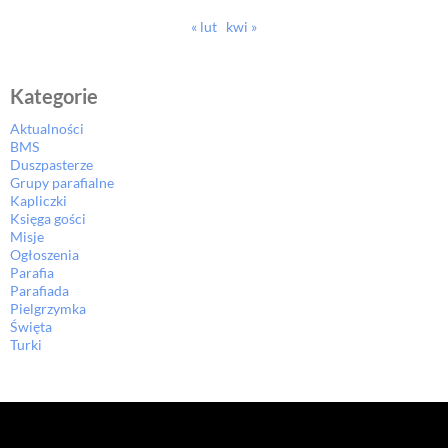
« lut
kwi »
Kategorie
Aktualności
BMS
Duszpasterze
Grupy parafialne
Kapliczki
Księga gości
Misje
Ogłoszenia
Parafia
Parafiada
Pielgrzymka
Święta
Turki