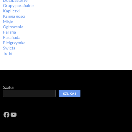
Duszpasterze
Grupy parafialne
Kapliczki
Księga gości
Misje
Ogłoszenia
Parafia
Parafiada
Pielgrzymka
Święta
Turki
Szukaj
SZUKAJ
Facebook
https://www.youtube.com/channel/U