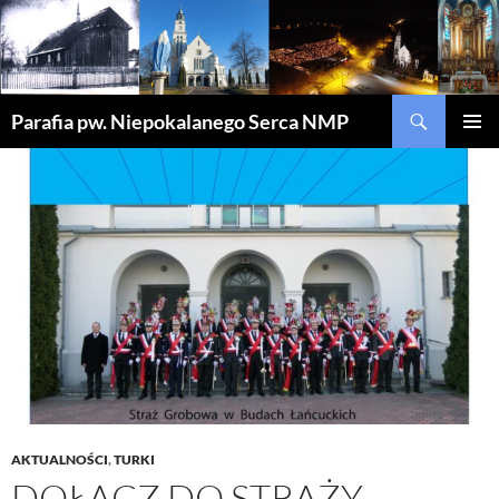
Szukaj
Parafia pw. Niepokalanego Serca NMP
PRZEJDŹ
MENU
DO
GŁÓWN
TREŚCI
AKTUALNOŚCI
,
TURKI
DOŁĄCZ DO STRAŻY