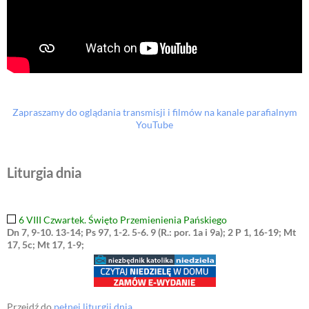
Zapraszamy do oglądania transmisji i filmów na kanale parafialnym
YouTube
Liturgia dnia
6 VIII Czwartek. Święto Przemienienia Pańskiego
Dn 7, 9-10. 13-14; Ps 97, 1-2. 5-6. 9 (R.: por. 1a i 9a); 2 P 1, 16-19; Mt
17, 5c; Mt 17, 1-9;
Przejdź do
pełnej liturgii dnia