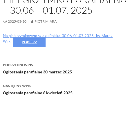
– 30.06 – 01.07. 2025
2025-03-30
PIOTR MIARA
Na pielgrzymkowym szlaku Polska-30.06-01.07.2025- ks. Marek
Wilk
POBIERZ
Nawigacja
POPRZEDNI WPIS
wpisu
Ogłoszenia parafialne 30 marzec 2025
NASTĘPNY WPIS
Ogłoszenia parafialne 6 kwiecień 2025