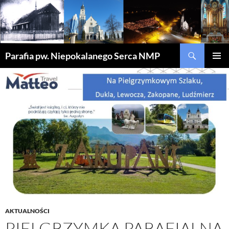
Szukaj
Parafia pw. Niepokalanego Serca NMP
PRZEJDŹ
MENU
DO
GŁÓWN
TREŚCI
AKTUALNOŚCI
PIELGRZYMKA PARAFIALNA