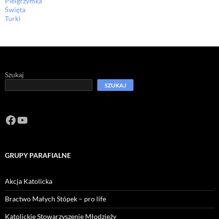
Pielgrzymka
Święta
Turki
Szukaj
SZUKAJ
Facebook
https://www.youtube.com/channel/U
GRUPY PARAFIALNE
Akcja Katolicka
Bractwo Małych Stópek – pro life
Katolickie Stowarzyszenie Młodzieży