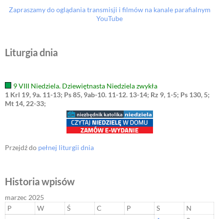
Zapraszamy do oglądania transmisji i filmów na kanale parafialnym
YouTube
Liturgia dnia
9 VIII Niedziela. Dziewiętnasta Niedziela zwykła
1 Krl 19, 9a. 11-13; Ps 85, 9ab-10. 11-12. 13-14; Rz 9, 1-5; Ps 130, 5;
Mt 14, 22-33;
Przejdź do
pełnej liturgii dnia
Historia wpisów
marzec 2025
P
W
Ś
C
P
S
N