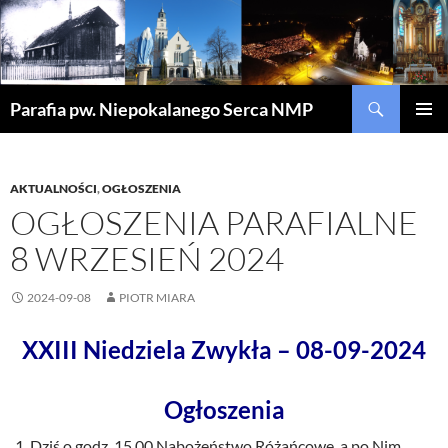
Szukaj
Parafia pw. Niepokalanego Serca NMP
PRZEJDŹ
MENU
DO
GŁÓWN
TREŚCI
AKTUALNOŚCI
,
OGŁOSZENIA
OGŁOSZENIA PARAFIALNE
8 WRZESIEŃ 2024
2024-09-08
PIOTR MIARA
XXIII Niedziela Zwykła – 08-09-2024
Ogłoszenia
Dziś o godz. 15.00 Nabożeństwo Różańcowe, a po Nim