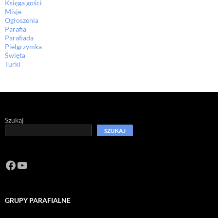
Księga gości
Misje
Ogłoszenia
Parafia
Parafiada
Pielgrzymka
Święta
Turki
Szukaj
SZUKAJ
Facebook
https://www.youtube.com/channel/U
GRUPY PARAFIALNE