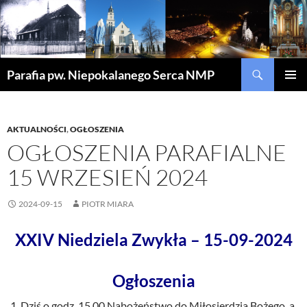
Szukaj
Parafia pw. Niepokalanego Serca NMP
PRZEJDŹ
MENU
DO
GŁÓWN
TREŚCI
AKTUALNOŚCI
,
OGŁOSZENIA
OGŁOSZENIA PARAFIALNE
15 WRZESIEŃ 2024
2024-09-15
PIOTR MIARA
XXIV Niedziela Zwykła – 15-09-2024
Ogłoszenia
Dziś o godz. 15.00 Nabożeństwo do Miłosierdzia Bożego, a