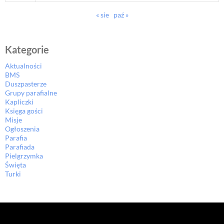
« sie
paź »
Kategorie
Aktualności
BMS
Duszpasterze
Grupy parafialne
Kapliczki
Księga gości
Misje
Ogłoszenia
Parafia
Parafiada
Pielgrzymka
Święta
Turki