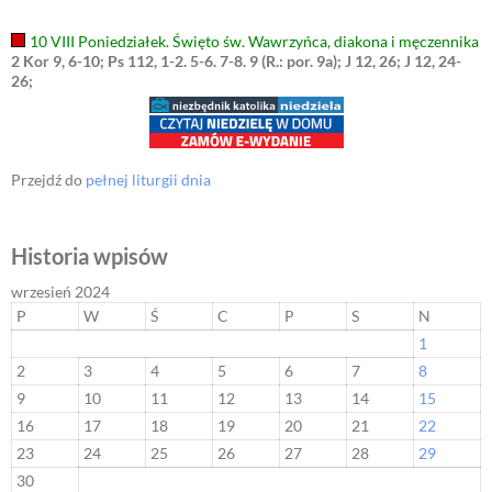
10 VIII Poniedziałek. Święto św. Wawrzyńca, diakona i męczennika
2 Kor 9, 6-10; Ps 112, 1-2. 5-6. 7-8. 9 (R.: por. 9a); J 12, 26; J 12, 24-
26;
Przejdź do
pełnej liturgii dnia
Historia wpisów
wrzesień 2024
P
W
Ś
C
P
S
N
1
2
3
4
5
6
7
8
9
10
11
12
13
14
15
16
17
18
19
20
21
22
23
24
25
26
27
28
29
30