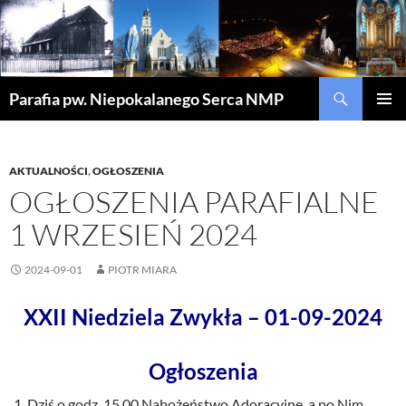
Szukaj
Parafia pw. Niepokalanego Serca NMP
PRZEJDŹ
MENU
DO
GŁÓWN
TREŚCI
AKTUALNOŚCI
,
OGŁOSZENIA
OGŁOSZENIA PARAFIALNE
1 WRZESIEŃ 2024
2024-09-01
PIOTR MIARA
XXII Niedziela Zwykła – 01-09-2024
Ogłoszenia
Dziś o godz. 15.00 Nabożeństwo Adoracyjne, a po Nim