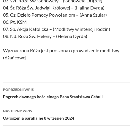
03. Wt. Róża Św. Genowefy – (Genowefa Drążek)
04. Śr. Róża Św. Jadwigi Królowej – (Halina Dyrda)
05. Cz. Dzieło Pomocy Powołaniom – (Anna Szular)
06. Pt. KSM
07. Sb. Akcja Katolicka – (Modlitwy w intencji rodzin)
08. Nd. Róża Św. Heleny – (Helena Dyrda)
Wyznaczona Róża jest proszona o prowadzenie modlitwy
różańcowej.
Nawigacja
POPRZEDNI WPIS
wpisu
Pogrzeb dawnego kościelnego Pana Stanisława Cebuli
NASTĘPNY WPIS
Ogłoszenia parafialne 8 wrzesień 2024