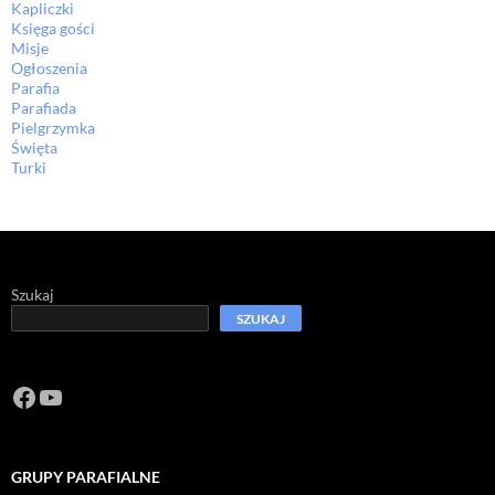
Kapliczki
Księga gości
Misje
Ogłoszenia
Parafia
Parafiada
Pielgrzymka
Święta
Turki
Szukaj
SZUKAJ
Facebook
https://www.youtube.com/channel/U
GRUPY PARAFIALNE